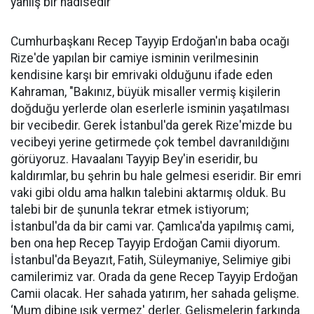
yanlış bir hadisedir"
Cumhurbaşkanı Recep Tayyip Erdoğan'ın baba ocağı
Rize'de yapılan bir camiye isminin verilmesinin
kendisine karşı bir emrivaki olduğunu ifade eden
Kahraman, "Bakınız, büyük misaller vermiş kişilerin
doğduğu yerlerde olan eserlerle isminin yaşatılması
bir vecibedir. Gerek İstanbul'da gerek Rize'mizde bu
vecibeyi yerine getirmede çok tembel davranıldığını
görüyoruz. Havaalanı Tayyip Bey'in eseridir, bu
kaldırımlar, bu şehrin bu hale gelmesi eseridir. Bir emri
vaki gibi oldu ama halkın talebini aktarmış olduk. Bu
talebi bir de şununla tekrar etmek istiyorum;
İstanbul'da da bir cami var. Çamlıca'da yapılmış cami,
ben ona hep Recep Tayyip Erdoğan Camii diyorum.
İstanbul'da Beyazıt, Fatih, Süleymaniye, Selimiye gibi
camilerimiz var. Orada da gene Recep Tayyip Erdoğan
Camii olacak. Her sahada yatırım, her sahada gelişme.
‘Mum dibine ışık vermez' derler. Gelişmelerin farkında