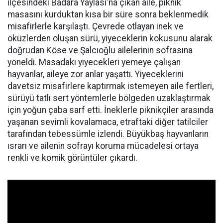
ilçesindeki Badara Yaylası'na çıkan aile, piknik
masasını kurduktan kısa bir süre sonra beklenmedik
misafirlerle karşılaştı. Çevrede otlayan inek ve
öküzlerden oluşan sürü, yiyeceklerin kokusunu alarak
doğrudan Köse ve Şalcıoğlu ailelerinin sofrasına
yöneldi. Masadaki yiyecekleri yemeye çalışan
hayvanlar, aileye zor anlar yaşattı. Yiyeceklerini
davetsiz misafirlere kaptırmak istemeyen aile fertleri,
sürüyü tatlı sert yöntemlerle bölgeden uzaklaştırmak
için yoğun çaba sarf etti. İneklerle piknikçiler arasında
yaşanan sevimli kovalamaca, etraftaki diğer tatilciler
tarafından tebessümle izlendi. Büyükbaş hayvanların
ısrarı ve ailenin sofrayı koruma mücadelesi ortaya
renkli ve komik görüntüler çıkardı.