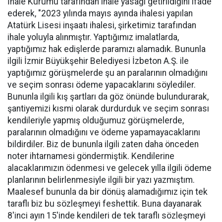
İhale Kurumu tarafından ihale yasağı getirildiğini ifade
ederek, "2023 yılında mayıs ayında ihalesi yapılan
Atatürk Lisesi inşaatı ihalesi, şirketimiz tarafından
ihale yoluyla alınmıştır. Yaptığımız imalatlarda,
yaptığımız hak edişlerde paramızı alamadık. Bununla
ilgili İzmir Büyükşehir Belediyesi İzbeton A.Ş. ile
yaptığımız görüşmelerde şu an paralarının olmadığını
ve seçim sonrası ödeme yapacaklarını söylediler.
Bununla ilgili kış şartları da göz önünde bulundurarak,
şantiyemizi kısmi olarak durdurduk ve seçim sonrası
kendileriyle yapmış olduğumuz görüşmelerde,
paralarının olmadığını ve ödeme yapamayacaklarını
bildirdiler. Biz de bununla ilgili zaten daha önceden
noter ihtarnamesi göndermiştik. Kendilerine
alacaklarımızın ödenmesi ve gelecek yılla ilgili ödeme
planlarının belirlenmesiyle ilgili bir yazı yazmıştım.
Maalesef bununla da bir dönüş alamadığımız için tek
taraflı biz bu sözleşmeyi feshettik. Buna dayanarak
8'inci ayın 15'inde kendileri de tek taraflı sözleşmeyi