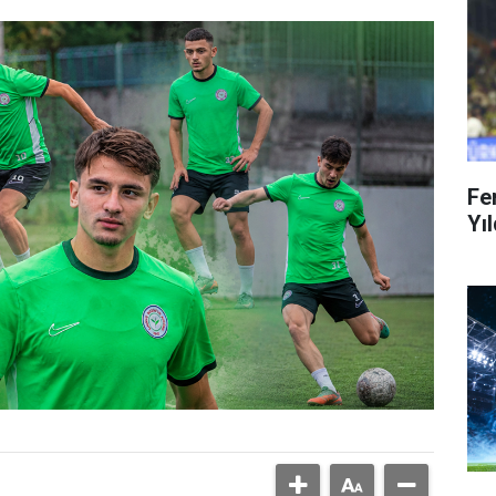
Fe
Yıl