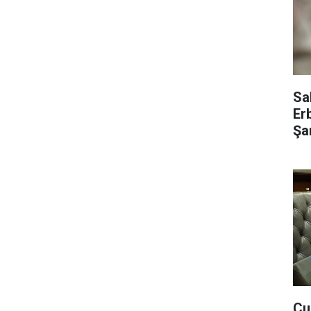
Sa
Er
Şar
Cu