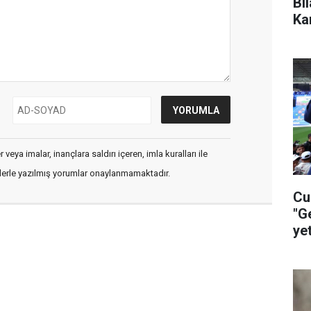
Bi
Ka
veya imalar, inançlara saldırı içeren, imla kuralları ile
flerle yazılmış yorumlar onaylanmamaktadır.
Cu
"G
ye
ça