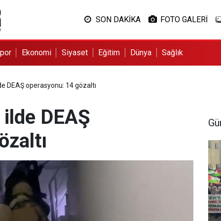
SON DAKİKA
FOTO GALERİ
por
Ekonomi
Siyaset
Eğitim
Dünya
Sağlık
lde DEAŞ operasyonu: 14 gözaltı
0 ilde DEAŞ
Gü
özaltı