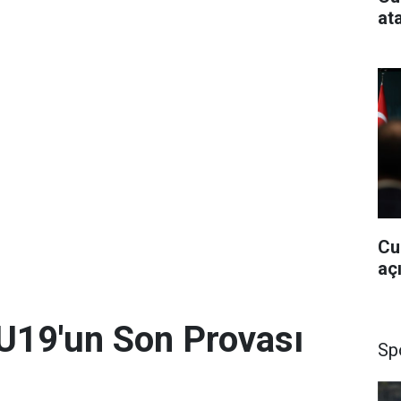
at
Cu
aç
U19'un Son Provası
Sp