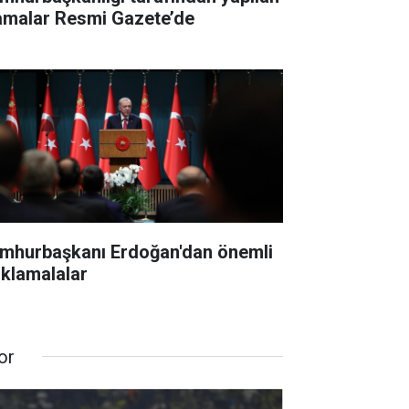
amalar Resmi Gazete’de
mhurbaşkanı Erdoğan'dan önemli
ıklamalalar
or