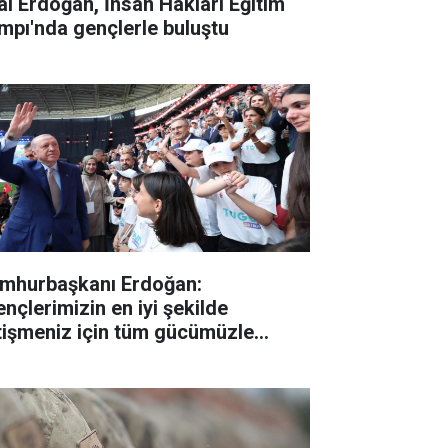
lal Erdoğan, İnsan Hakları Eğitim
mpı'nda gençlerle buluştu
mhurbaşkanı Erdoğan:
ençlerimizin en iyi şekilde
tişmeniz için tüm gücümüzle
lışıyoruz"