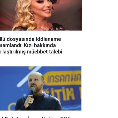
llü dosyasında iddianame
mamlandı: Kızı hakkında
ırlaştırılmış müebbet talebi