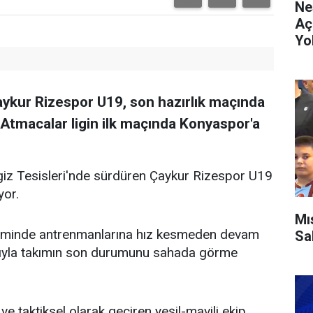
Ne
Aç
Yo
kur Rizespor U19, son hazırlık maçında
 Atmacalar ligin ilk maçında Konyaspor'a
giz Tesisleri'nde sürdüren Çaykur Rizespor U19
yor.
Mı
timinde antrenmanlarına hız kesmeden devam
Sa
rıyla takımın son durumunu sahada görme
 taktiksel olarak geçiren yeşil-mavili ekip,