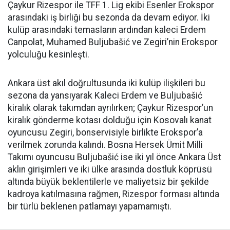
Çaykur Rizespor ile TFF 1. Lig ekibi Esenler Erokspor
arasındaki iş birliği bu sezonda da devam ediyor. İki
kulüp arasındaki temasların ardından kaleci Erdem
Canpolat, Muhamed Buljubašić ve Zegiri’nin Erokspor
yolculuğu kesinleşti.
Ankara üst akıl doğrultusunda iki kulüp ilişkileri bu
sezona da yansıyarak Kaleci Erdem ve Buljubašić
kiralık olarak takımdan ayrılırken; Çaykur Rizespor’un
kiralık gönderme kotası dolduğu için Kosovalı kanat
oyuncusu Zegiri, bonservisiyle birlikte Erokspor’a
verilmek zorunda kalındı. Bosna Hersek Ümit Milli
Takımı oyuncusu Buljubašić ise iki yıl önce Ankara Üst
aklın girişimleri ve iki ülke arasında dostluk köprüsü
altında büyük beklentilerle ve maliyetsiz bir şekilde
kadroya katılmasına rağmen, Rizespor forması altında
bir türlü beklenen patlamayı yapamamıştı.