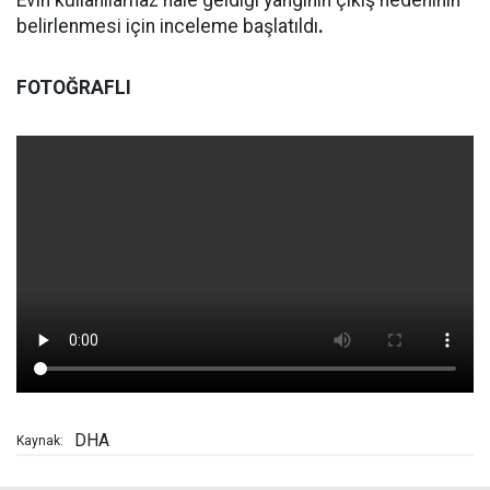
Evin kullanılamaz hale geldiği yangının çıkış nedeninin
belirlenmesi için inceleme başlatıldı
.
FOTOĞRAFLI
DHA
Kaynak: