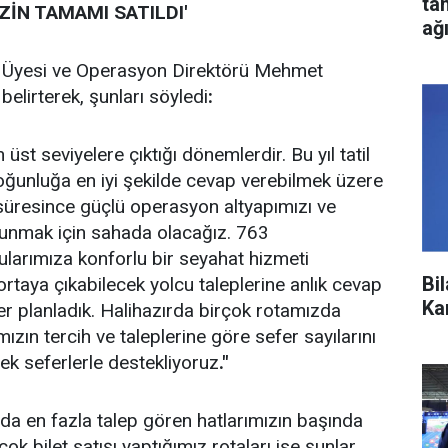
ta
ZİN TAMAMI SATILDI'
ağ
lu Üyesi ve Operasyon Direktörü Mehmet
belirterek, şunları söyledi
:
t seviyelere çıktığı dönemlerdir. Bu yıl tatil
ğunluğa en iyi şekilde cevap verebilmek üzere
l süresince güçlü operasyon altyapımızı ve
sunmak için sahada olacağız. 763
larımıza konforlu bir seyahat hizmeti
Bi
aya çıkabilecek yolcu taleplerine anlık cevap
Ka
r planladık. Halihazırda birçok rotamızda
mızın tercih ve taleplerine göre sefer sayılarını
 ek seferlerle destekliyoruz
."
da en fazla talep gören hatlarımızın başında
çok bilet satışı yaptığımız rotaları ise şunlar