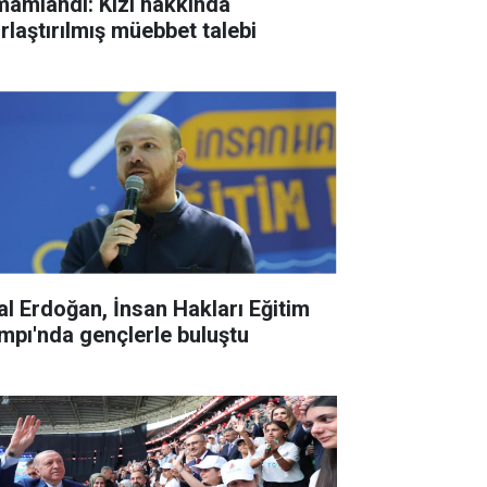
mamlandı: Kızı hakkında
ırlaştırılmış müebbet talebi
lal Erdoğan, İnsan Hakları Eğitim
mpı'nda gençlerle buluştu