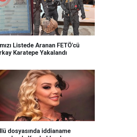
rmızı Listede Aranan FETÖ'cü
rkay Karatepe Yakalandı
llü dosyasında iddianame