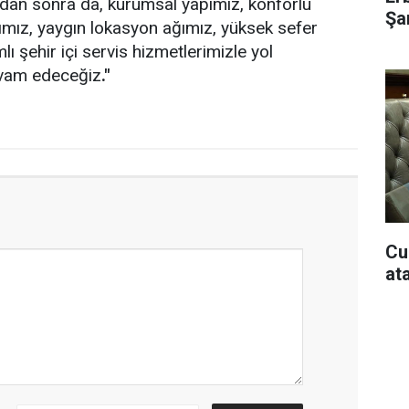
ndan sonra da, kurumsal yapımız, konforlu
Şar
ımız, yaygın lokasyon ağımız, yüksek sefer
ı şehir içi servis hizmetlerimizle yol
devam edeceğiz
."
Cu
at