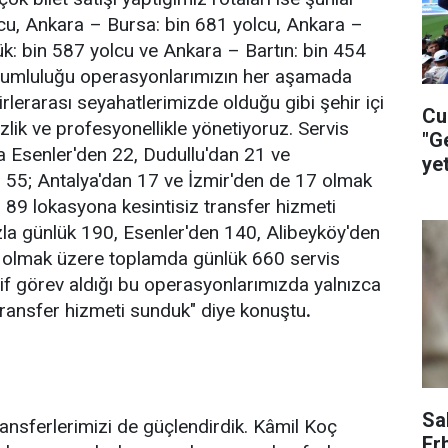
lcu, Ankara – Bursa: bin 681 yolcu, Ankara –
k: bin 587 yolcu ve Ankara – Bartın: bin 454
rumluluğu operasyonlarımızın her aşamada
rlerarası seyahatlerimizde olduğu gibi şehir içi
Cu
izlik ve profesyonellikle yönetiyoruz. Servis
"G
a Esenler'den 22, Dudullu'dan 21 ve
ye
 55; Antalya'dan 17 ve İzmir'den de 17 olmak
ça
89 lokasyona kesintisiz transfer hizmeti
ızla günlük 190, Esenler'den 140, Alibeyköy'den
0 olmak üzere toplamda günlük 660 servis
tif görev aldığı bu operasyonlarımızda yalnızca
ransfer hizmeti sunduk" diye konuştu
.
:
Sa
ransferlerimizi de güçlendirdik. Kâmil Koç
Er