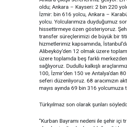
oldu; Ankara – Kayseri: 2 bin 220 yo
İzmir: bin 616 yolcu, Ankara – Karabü
yolcu. Yolcularımıza duyduğumuz so
hissettirmeye özen gösteriyoruz. Şehi
transfer süreçlerimizi de büyük bir tit
hizmetlerimiz kapsamında, İstanbul'd
Alibeyköy'den 12 olmak üzere toplam
üzere toplamda beş farklı merkezden 
sağlıyoruz. Dudullu kalkışlı araçlarım
100, İzmir'den 150 ve Antalya'dan 8
seferi düzenliyoruz. 68 aracımızın ak
mayıs ayında 69 bin 316 yolcumuza t
Türkyılmaz son olarak şunları söyledi
"Kurban Bayramı nedeni ile şehir içi t