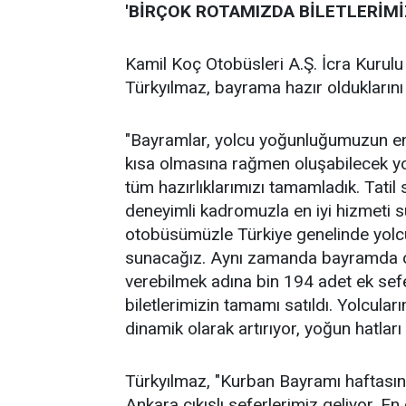
'BİRÇOK ROTAMIZDA BİLETLERİMİ
Kamil Koç Otobüsleri A.Ş. İcra Kuru
Türkyılmaz, bayrama hazır olduklarını 
"Bayramlar, yolcu yoğunluğumuzun en üs
kısa olmasına rağmen oluşabilecek yo
tüm hazırlıklarımızı tamamladık. Tati
deneyimli kadromuzla en iyi hizmeti 
otobüsümüzle Türkiye genelinde yolcu
sunacağız. Aynı zamanda bayramda ort
verebilmek adına bin 194 adet ek sefe
biletlerimizin tamamı satıldı. Yolcuları
dinamik olarak artırıyor, yoğun hatları
Türkyılmaz, "Kurban Bayramı haftasın
Ankara çıkışlı seferlerimiz geliyor. En 