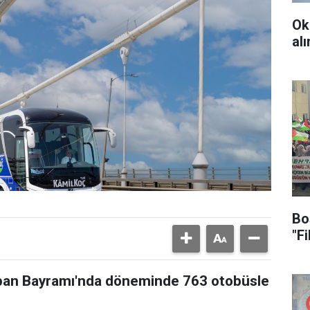
Ok
al
Bo
"F
ban Bayramı'nda döneminde 763 otobüsle