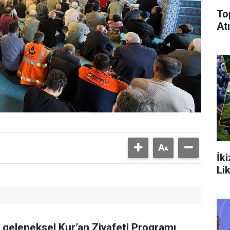
To
Atı
İk
Li
n geleneksel Kur’an Ziyafeti Programı,