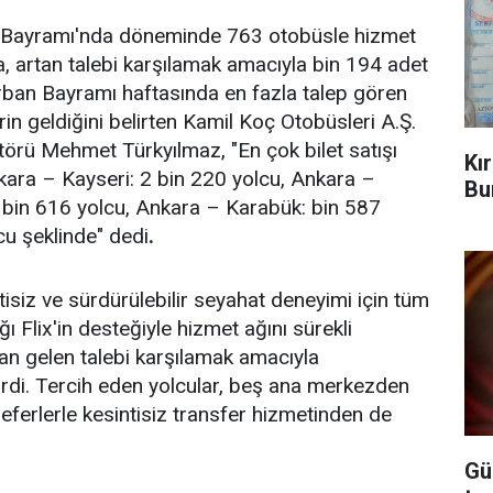
 Bayramı'nda döneminde 763 otobüsle hizmet
, artan talebi karşılamak amacıyla bin 194 adet
Kurban Bayramı haftasında en fazla talep gören
rin geldiğini belirten Kamil Koç Otobüsleri A.Ş.
törü Mehmet Türkyılmaz, "En çok bilet satışı
Kı
nkara – Kayseri: 2 bin 220 yolcu, Ankara –
Bu
: bin 616 yolcu, Ankara – Karabük: bin 587
cu şeklinde" dedi
.
siz ve sürdürülebilir seyahat deneyimi için tüm
ğı Flix'in desteğiyle hizmet ağını sürekli
an gelen talebi karşılamak amacıyla
irdi. Tercih eden yolcular, beş ana merkezden
eferlerle kesintisiz transfer hizmetinden de
Gü