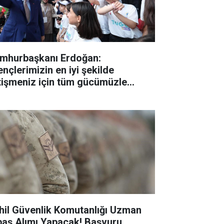
mhurbaşkanı Erdoğan:
ençlerimizin en iyi şekilde
tişmeniz için tüm gücümüzle
lışıyoruz"
hil Güvenlik Komutanlığı Uzman
baş Alımı Yapacak! Başvuru