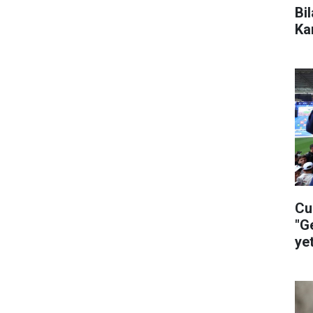
Bi
Ka
Cu
"G
ye
ça