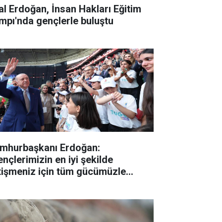
lal Erdoğan, İnsan Hakları Eğitim
mpı'nda gençlerle buluştu
mhurbaşkanı Erdoğan:
ençlerimizin en iyi şekilde
tişmeniz için tüm gücümüzle
lışıyoruz"