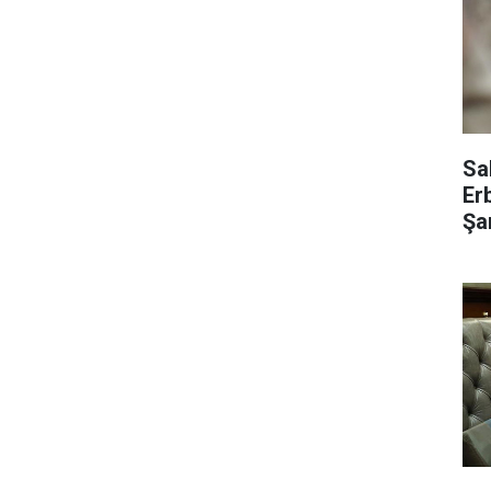
Sa
Er
Şar