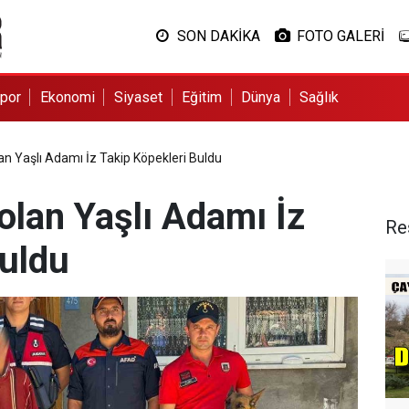
SON DAKİKA
FOTO GALERİ
por
Ekonomi
Siyaset
Eğitim
Dünya
Sağlık
n Yaşlı Adamı İz Takip Köpekleri Buldu
lan Yaşlı Adamı İz
Re
Buldu