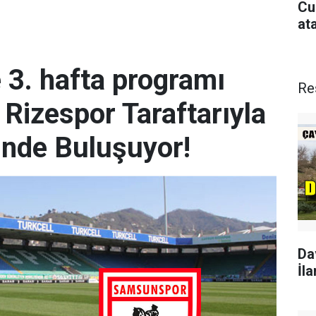
Cu
at
e 3. hafta programı
Re
 Rizespor Taraftarıyla
inde Buluşuyor!
Da
İla