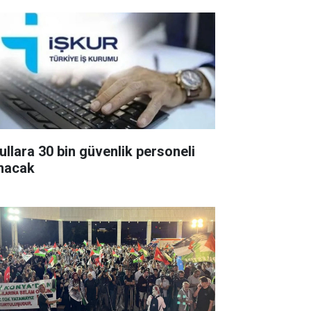
ullara 30 bin güvenlik personeli
ınacak