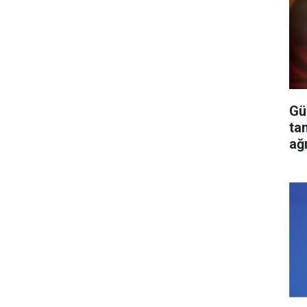
Gü
ta
ağ