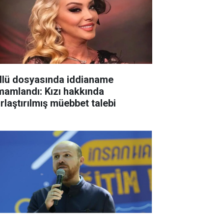
llü dosyasında iddianame
mamlandı: Kızı hakkında
ırlaştırılmış müebbet talebi