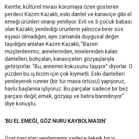
Kentte, kültürel mirası korumaya özen gösteren
perdeci Kazım Kazaklı, eski dantel ve kanaviçe gibi el
emeği ürünleri onarıp yeniliyor. Evli ve 3 çocuk babası
olan Kazaklı, yenilediği ürünlerin yalnızca birer süs
eşyası olmadığını, aynı zamanda duygusal değer
taşıdığını anlatan Kazım Kazaklı, "Bazen
müşterilerimiz, annelerinden, ninelerinden kalan
dantelleri, bohçaları, kanaviçeleri gözyaşlarıyla
getiriyorlar. "Bu, annemin kokusunu taşıyor" diyorlar. O
yüzden bu iş bizim için çok kıymetli. Eski dantelleri
yenileyerek runner (bir tür masa örtüsü) yapıyoruz,
havlu başlarına işliyoruz. Bu parçalar sadece bir bez
parçası değil; emek, gözyaşı ve hatıra barındırıyor"
diye konuştu
.
'BU EL EMEĞİ, GÖZ NURU KAYBOLMASIN'
Özel parçaları yenilemenin sadece teknik bir iş