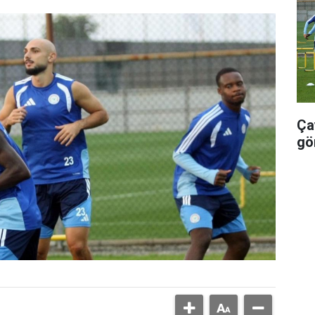
Ça
gö