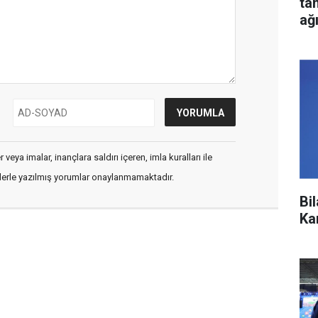
ta
ağ
veya imalar, inançlara saldırı içeren, imla kuralları ile
flerle yazılmış yorumlar onaylanmamaktadır.
Bi
Ka