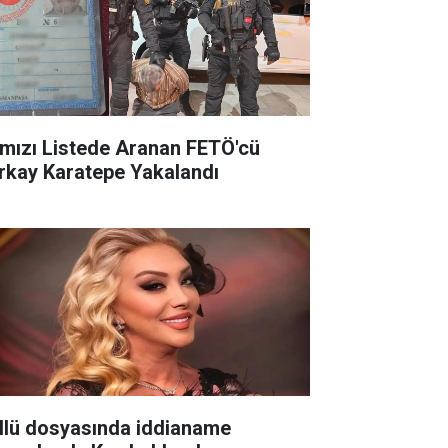
rmızı Listede Aranan FETÖ'cü
rkay Karatepe Yakalandı
llü dosyasında iddianame