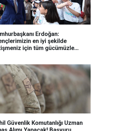
mhurbaşkanı Erdoğan:
ençlerimizin en iyi şekilde
tişmeniz için tüm gücümüzle
lışıyoruz"
hil Güvenlik Komutanlığı Uzman
baş Alımı Yapacak! Başvuru