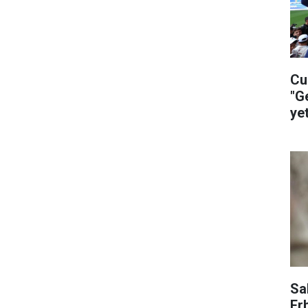
Cu
"G
ye
ça
Sa
Er