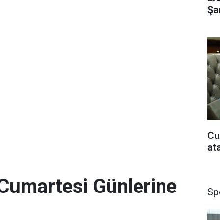
Şar
Cu
at
Cumartesi Günlerine
Sp