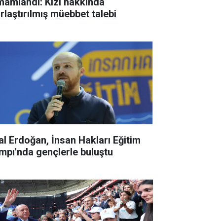
mamlandı: Kızı hakkında
ırlaştırılmış müebbet talebi
lal Erdoğan, İnsan Hakları Eğitim
mpı'nda gençlerle buluştu