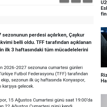
U2
Esk
fi
 sezonunun perdesi açılırken, Çaykur
akvimi belli oldu. TFF tarafından açıklanan
gin ilk 3 haftasındaki tüm mücadelelerini
'in 2026-2027 sezonuna cumartesi günleri
Türkiye Futbol Federasyonu (TFF) tarafından
Ri
 ekip, sezonun ilk üç haftasında Konyaspor,
Ha
 karşıya gelecek.
por, 15 Ağustos Cumartesi günü saat 19:00'da
an 22 Ağustos Cumartesi günü kendi