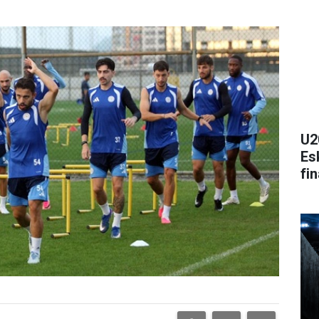
U2
Esk
fi