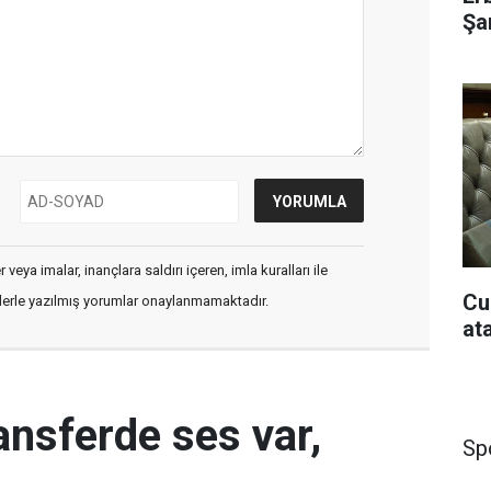
Şar
veya imalar, inançlara saldırı içeren, imla kuralları ile
Cu
flerle yazılmış yorumlar onaylanmamaktadır.
at
ansferde ses var,
Sp