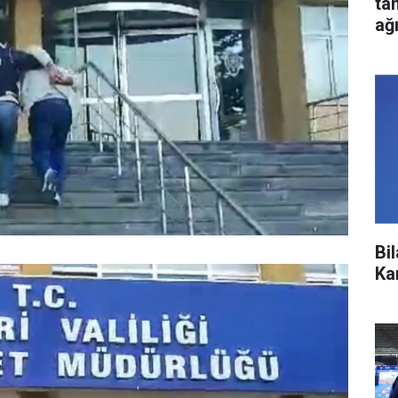
ta
ağ
Bi
Ka