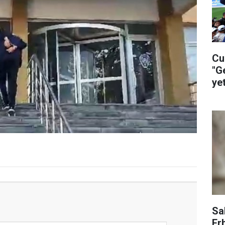
Cu
"G
ye
ça
Sa
Er