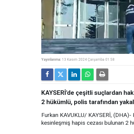
Yayınlanma:
13 Kasım 2024 Çarşamba 01:58
KAYSERİ'de çeşitli suçlardan hak
2 hükümlü, polis tarafından yakal
Furkan KAVUKLU/ KAYSERİ, (DHA)- KA
kesinleşmiş hapis cezası bulunan 2 h