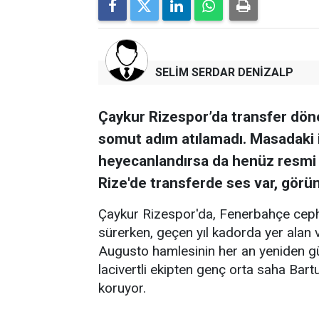
SELİM SERDAR DENİZALP
Çaykur Rizespor’da transfer dö
somut adım atılamadı. Masadaki id
heyecanlandırsa da henüz resmi y
Rize'de transferde ses var, görün
Çaykur Rizespor'da, Fenerbahçe cep
sürerken, geçen yıl kadorda yer alan 
Augusto hamlesinin her an yeniden gü
lacivertli ekipten genç orta saha Bartu
koruyor.