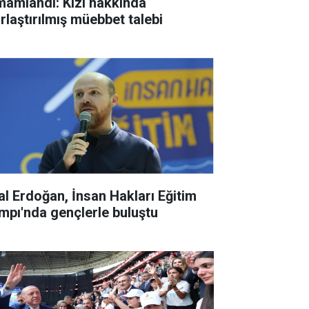
mamlandı: Kızı hakkında
ırlaştırılmış müebbet talebi
lal Erdoğan, İnsan Hakları Eğitim
mpı'nda gençlerle buluştu