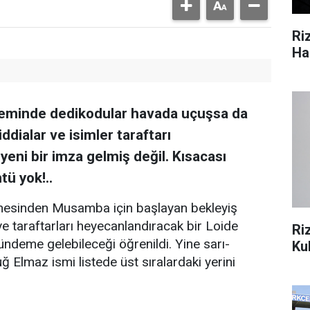
Ri
Ha
neminde dedikodular havada uçuşsa da
dialar ve isimler taraftarı
eni bir imza gelmiş değil. Kısacası
tü yok!..
hesinden Musamba için başlayan bekleyiş
ve taraftarları heyecanlandıracak bir Loide
Ri
ndeme gelebileceği öğrenildi. Yine sarı-
Ku
ğ Elmaz ismi listede üst sıralardaki yerini