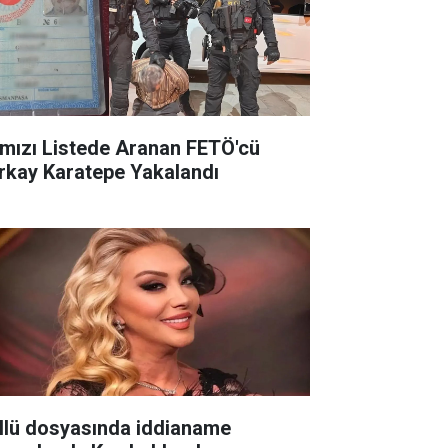
rmızı Listede Aranan FETÖ'cü
rkay Karatepe Yakalandı
llü dosyasında iddianame