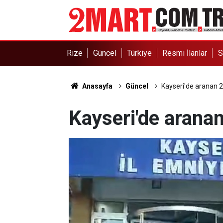
Rize
Güncel
Türkiye
Resmi İlanlar
S
Anasayfa
Güncel
Kayseri'de aranan 
Kayseri'de arana