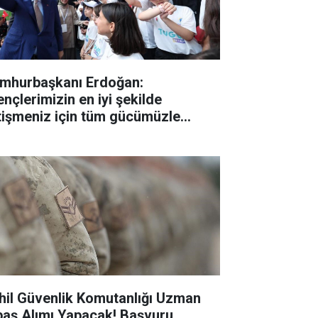
mhurbaşkanı Erdoğan:
ençlerimizin en iyi şekilde
tişmeniz için tüm gücümüzle
lışıyoruz"
hil Güvenlik Komutanlığı Uzman
baş Alımı Yapacak! Başvuru