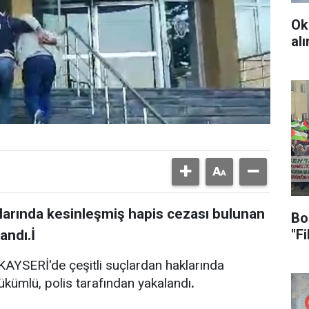
Ok
al
larında kesinleşmiş hapis cezası bulunan
Bo
"F
andı.İ
YSERİ'de çeşitli suçlardan haklarında
ükümlü, polis tarafından yakalandı
.