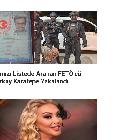
rmızı Listede Aranan FETÖ'cü
rkay Karatepe Yakalandı