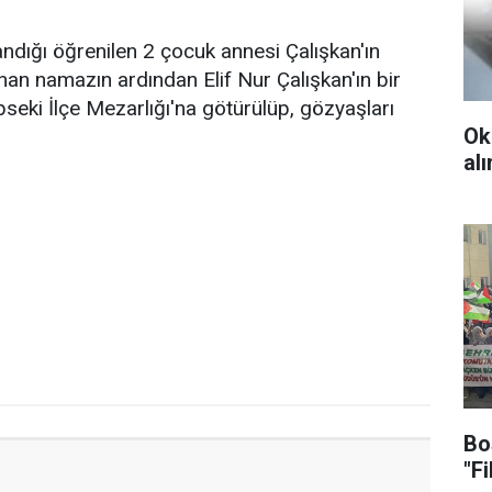
dığı öğrenilen 2 çocuk annesi Çalışkan'ın
Kılınan namazın ardından Elif Nur Çalışkan'ın bir
eki İlçe Mezarlığı'na götürülüp, gözyaşları
Ok
al
Bo
"F