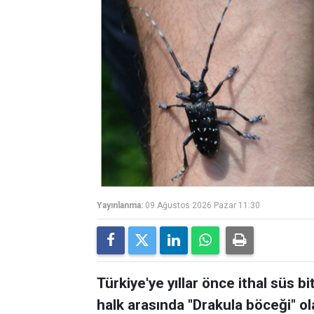
Yayınlanma:
09 Ağustos 2026 Pazar 11:30
Türkiye'ye yıllar önce ithal süs bi
halk arasında "Drakula böceği" ol