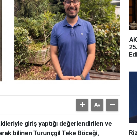
AK
25
Ed
Ge
tkileriyle giriş yaptığı değerlendirilen ve
Ri
arak bilinen Turunçgil Teke Böceği,