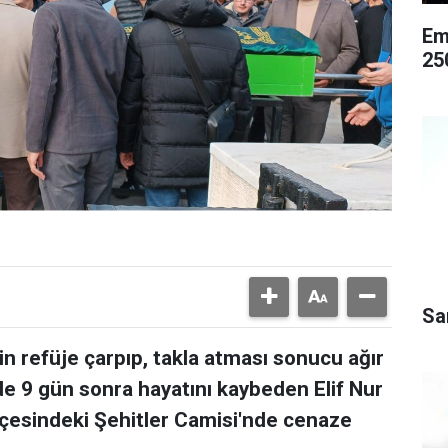
Em
25
Sa
n refüje çarpıp, takla atması sonucu ağır
de 9 gün sonra hayatını kaybeden Elif Nur
ilçesindeki Şehitler Camisi'nde cenaze