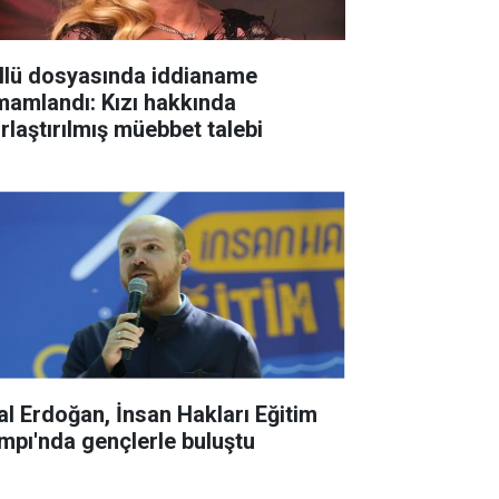
llü dosyasında iddianame
mamlandı: Kızı hakkında
ırlaştırılmış müebbet talebi
lal Erdoğan, İnsan Hakları Eğitim
mpı'nda gençlerle buluştu