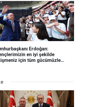
mhurbaşkanı Erdoğan:
ençlerimizin en iyi şekilde
tişmeniz için tüm gücümüzle
lışıyoruz"
ze