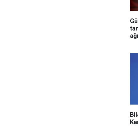
Gü
ta
ağ
Bi
Ka