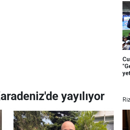
Cu
"G
ye
ça
aradeniz'de yayılıyor
Ri