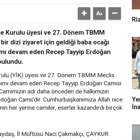
Ri
re Kurulu üyesi ve 27. Dönem TBMM
ir dizi ziyaret için geldiği baba ocağı
apımı devam eden Recep Tayyip Erdoğan
bulundu.
urulu (YİK) üyesi ve 27. Dönem TBMM Meclis
apımı devam eden Recep Tayyip Erdoğan Camisi
"Camimizin adı daha önceden de halkımızın
Ye
rdoğan Camii'dir. Cumhurbaşkanımıza Allah nice
İn
'nin her yerine camiler, eserler kazandırdı birçok
Baydaş, İl Müftüsü Naci Çakmakçı, ÇAYKUR