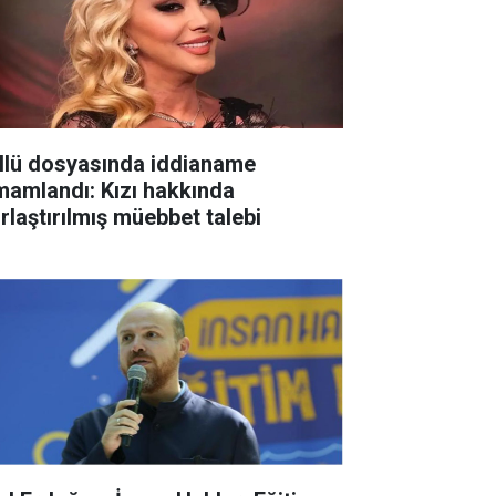
llü dosyasında iddianame
mamlandı: Kızı hakkında
ırlaştırılmış müebbet talebi