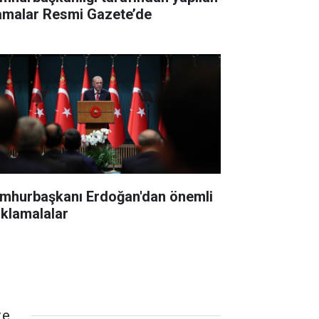
amalar Resmi Gazete’de
mhurbaşkanı Erdoğan'dan önemli
ıklamalalar
ze