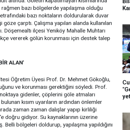
dit altında. Göletin kapatılmayan kısımlarında
Bi
Ka
ına rağmen bazı bölgelerde yapılaşma olduğu
 etrafındaki bazı noktaların doldurularak duvar
i göze çarptı. Çalışma yapılan alanda kullanılan
ldı. Döşemealtı ilçesi Yeniköy Mahalle Muhtarı
lekçe vererek gölün korunması için destek talep
İR ALAN'
ültesi Öğretim Üyesi Prof. Dr. Mehmet Gökoğlu,
Cu
uğunu ve korunması gerektiğini söyledi. Prof.
"G
noktaya gidenler, çöplerini göle atmaları
ye
fta bulunan kısım uyarıların ardından önlemler
ça
rada zaman zaman dalışlar yapıp kirliliği
e doğru gidiyor. Su kaynaklarının üzerine
 Belli bölgeleri doldurup, yapılaşma yapıldığını