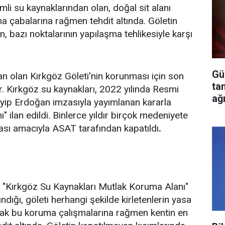
i su kaynaklarından olan, doğal sit alanı
ma çabalarına rağmen tehdit altında. Göletin
, bazı noktalarının yapılaşma tehlikesiyle karşı
Gü
an olan Kırkgöz Göleti'nin korunması için son
ta
r. Kırkgöz su kaynakları, 2022 yılında Resmi
ağ
ip Erdoğan imzasıyla yayımlanan kararla
" ilan edildi. Binlerce yıldır birçok medeniyete
ası amacıyla ASAT tarafından kapatıldı
.
ılan "Kırkgöz Su Kaynakları Mutlak Koruma Alanı"
ındığı, göleti herhangi şekilde kirletenlerin yasa
Ancak bu koruma çalışmalarına rağmen kentin en