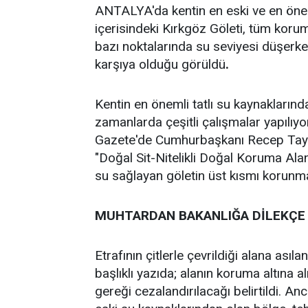
ANTALYA'da kentin en eski ve en öneml
içerisindeki Kırkgöz Göleti, tüm koru
bazı noktalarında su seviyesi düşerken
karşıya olduğu görüldü
.
Kentin en önemli tatlı su kaynaklarınd
zamanlarda çeşitli çalışmalar yapılıyo
Gazete'de Cumhurbaşkanı Recep Tayy
"Doğal Sit-Nitelikli Doğal Koruma Alanı
su sağlayan göletin üst kısmı korunm
MUHTARDAN BAKANLIĞA DİLEKÇE
Etrafının çitlerle çevrildiği alana as
başlıklı yazıda; alanın koruma altına al
gereği cezalandırılacağı belirtildi. 