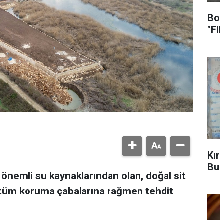
Bo
"F
Kı
Bu
önemli su kaynaklarından olan, doğal sit
i, tüm koruma çabalarına rağmen tehdit