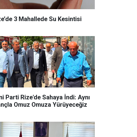
ze’de 3 Mahallede Su Kesintisi
ni Parti Rize'de Sahaya İndi: Aynı
ançla Omuz Omuza Yürüyeceğiz