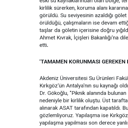
eski su kaynaklarından olan bölge, teh
kirlilik sürerken, koruma alanı karar
görüldü. Su seviyesinin azaldığı gölet
örüldüğü, çalışmaların ise devam ettiğ
taşlar da göletin içerisine doğru yığı
Ahmet Kıvrak, İçişleri Bakanlığı'na di
etti
.
'TAMAMEN KORUNMASI GEREKEN B
Akdeniz Üniversitesi Su Ürünleri Fak
Kırkgöz'ün Antalya'nın su kaynağı old
Dr. Gökoğlu, "Piknik alanında bulunan 
nedeniyle bir kirlilik oluştu. Üst tara
alınarak ASAT tarafından kapatıldı. Bu
gözlemliyoruz. Yapılaşma ise Kırkgöz'
yapılaşma yapılması son derece yanlış.