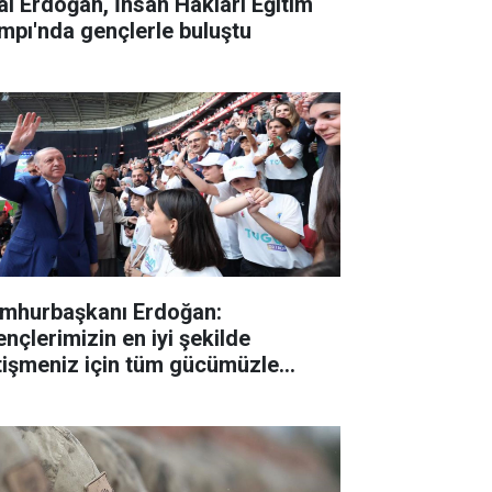
lal Erdoğan, İnsan Hakları Eğitim
mpı'nda gençlerle buluştu
mhurbaşkanı Erdoğan:
ençlerimizin en iyi şekilde
tişmeniz için tüm gücümüzle
lışıyoruz"