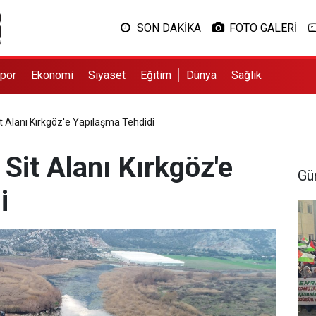
SON DAKİKA
FOTO GALERİ
por
Ekonomi
Siyaset
Eğitim
Dünya
Sağlık
t Alanı Kırkgöz'e Yapılaşma Tehdidi
Sit Alanı Kırkgöz'e
Gü
i