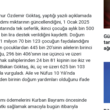
nur Özdemir Göktaş, yaptığı yazılı açıklamada
ımı miktarının güncellendiğini, 1 Ocak 2025
utarında tek seferlik, ikinci çocuğa aylık bin 500
5 bin lira destek verildiğini kaydetti. Doğum
Gü
1 milyon 70 bin 123 çocuğun faydalandığını
ta
çocuklardan 445 bin 20’sinin ailelerin birinci
ağ
ğu, 296 bin 406’sının ise üçüncü ve üzeri
hak sahiplerinden 24 bin 81 kişinin ise ikiz ve
 Bakan Göktaş, iki, üç ve üzeri 625 bin 103
a vurguladı. Aile ve Nüfus 10 Yılı’nda
rden birinin doğum yardımları olduğunu ifade
mı ödemelerini Kurban Bayramı öncesinde
 katkı sağlamak amacıyla bugün itibarıyla