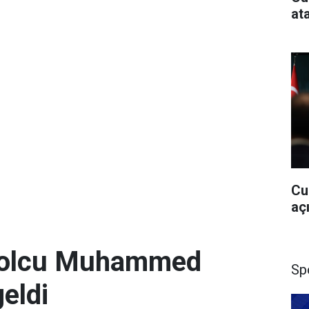
at
Cu
aç
utbolcu Muhammed
Sp
geldi