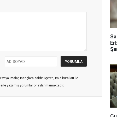
Sa
Er
Şar
veya imalar, inançlara saldırı içeren, imla kuralları ile
flerle yazılmış yorumlar onaylanmamaktadır.
Cu