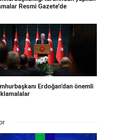
amalar Resmi Gazete’de
mhurbaşkanı Erdoğan'dan önemli
ıklamalalar
or