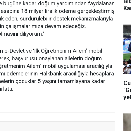
Bi
lece bugüne kadar doğum yardımından faydalanan
Ka
esabına 18 milyar liralık ödeme gerçekleştirmiş
vik eden, sürdürülebilir destek mekanizmalarıyla
k için çalışmalarımıza devam edeceğiz.
lmasını diliyorum."
 e-Devlet ve ‘İlk Öğretmenim Ailem’ mobil
terek, başvurusu onaylanan ailelerin doğum
k Öğretmenim Ailem" mobil uygulaması aracılığıyla
ımı ödemelerinin Halkbank aracılığıyla hesaplara
demelerin çocuklar 5 yaşını tamamlayana kadar
Cu
lattı.
"G
ye
ça