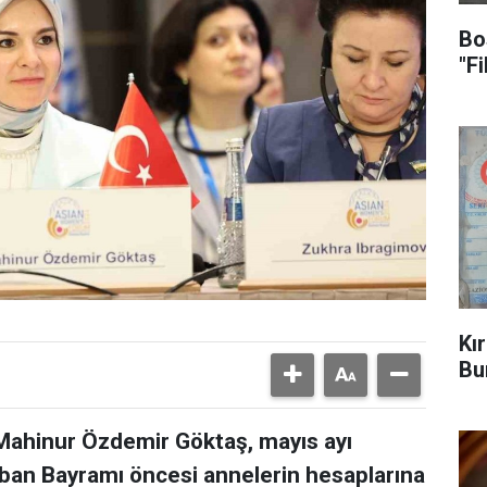
Bo
"F
Kı
Bu
 Mahinur Özdemir Göktaş, mayıs ayı
ban Bayramı öncesi annelerin hesaplarına