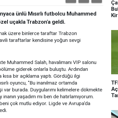
Ça
Bu
ünyaca ünlü Mısırlı futbolcu Muhammed
Kir
el uçakla Trabzon'a geldi.
lamak üzere binlerce taraftar Trabzon
ili taraftarlar kendisine yoğun sevgi
likte Muhammed Salah, havalimanı VIP salonu
ölüme giderek onlarla buluştu. Ardından
ısa bir açıklama yaptı. Gördüğü ilgi
TF
sırlı oyuncu, "Bu inanılmaz ortamda
Aç
şi var burada. Duygularımı kelimelere dökmekte
Tar
y inanın yaşadım mı ben de hatırlamıyorum.
k beni çok mutlu ediyor. Ligde ve Avrupa'da
edi.