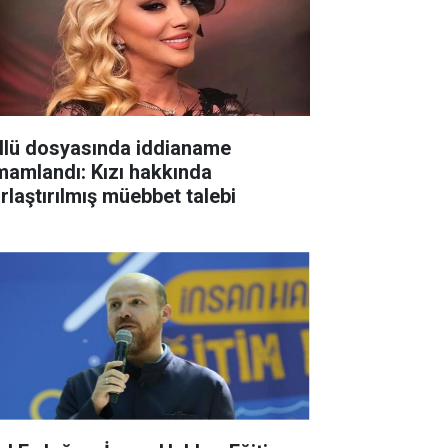
llü dosyasında iddianame
mamlandı: Kızı hakkında
ırlaştırılmış müebbet talebi