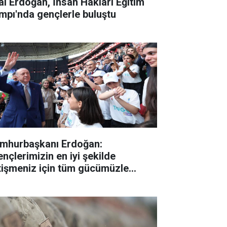
lal Erdoğan, İnsan Hakları Eğitim
mpı'nda gençlerle buluştu
mhurbaşkanı Erdoğan:
ençlerimizin en iyi şekilde
tişmeniz için tüm gücümüzle
lışıyoruz"