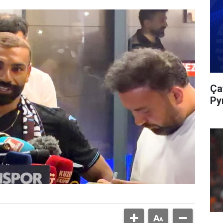
Ça
Py