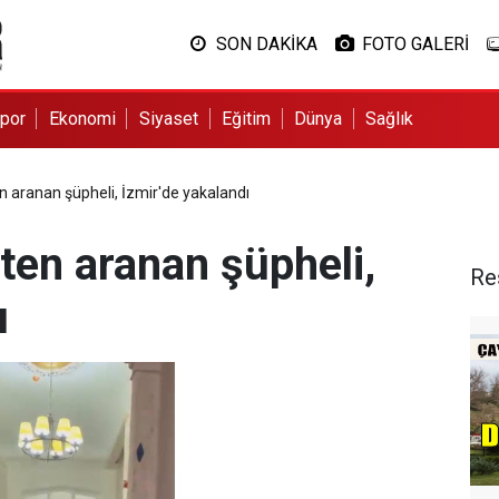
SON DAKİKA
FOTO GALERİ
por
Ekonomi
Siyaset
Eğitim
Dünya
Sağlık
n aranan şüpheli, İzmir'de yakalandı
ten aranan şüpheli,
Re
ı