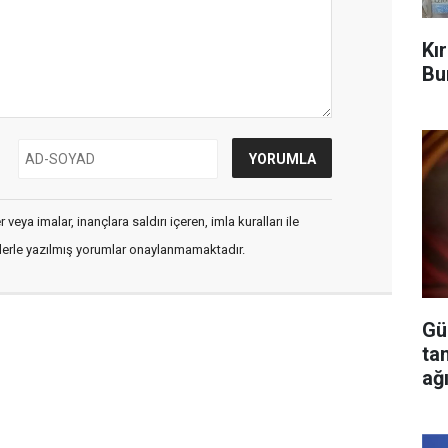
Kı
Bu
veya imalar, inançlara saldırı içeren, imla kuralları ile
flerle yazılmış yorumlar onaylanmamaktadır.
Gü
ta
ağ