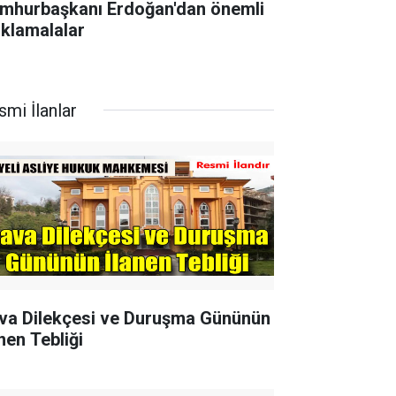
mhurbaşkanı Erdoğan'dan önemli
ıklamalalar
smi İlanlar
va Dilekçesi ve Duruşma Gününün
nen Tebliği