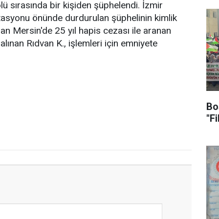
lü sırasında bir kişiden şüphelendi. İzmir
tasyonu önünde durdurulan şüphelinin kimlik
n Mersin'de 25 yıl hapis cezası ile aranan
alınan Rıdvan K., işlemleri için emniyete
Bo
"F