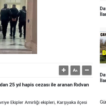
Da
İla
Da
İla
n 25 yıl hapis cezası ile aranan Rıdvan
Gü
ye Ekipler Amirliği ekipleri, Karşıyaka ilçesi