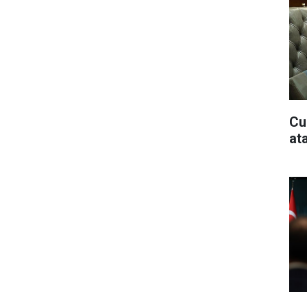
Cu
at