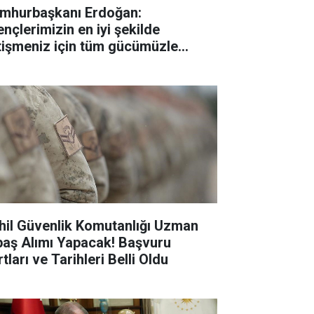
mhurbaşkanı Erdoğan:
ençlerimizin en iyi şekilde
tişmeniz için tüm gücümüzle
lışıyoruz"
hil Güvenlik Komutanlığı Uzman
baş Alımı Yapacak! Başvuru
tları ve Tarihleri Belli Oldu