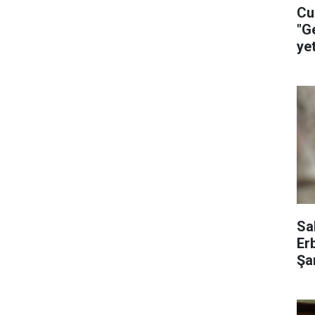
Cu
"G
ye
ça
Sa
Er
Şar