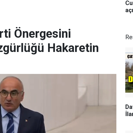
Cu
aç
rti Önergesini
Re
Özgürlüğü Hakaretin
Da
İla