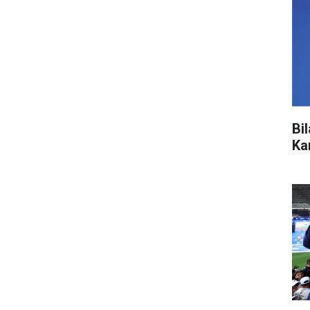
Bi
Ka