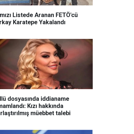
rmızı Listede Aranan FETÖ'cü
rkay Karatepe Yakalandı
llü dosyasında iddianame
mamlandı: Kızı hakkında
ırlaştırılmış müebbet talebi