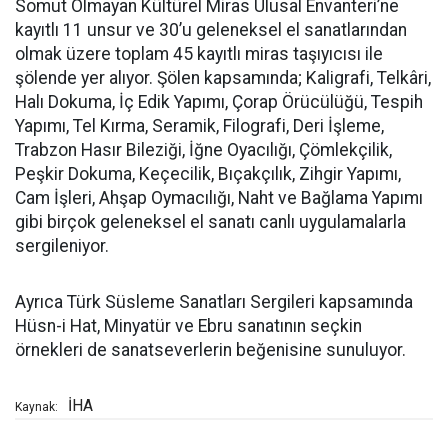
Somut Olmayan Kültürel Miras Ulusal Envanteri’ne
kayıtlı 11 unsur ve 30’u geleneksel el sanatlarından
olmak üzere toplam 45 kayıtlı miras taşıyıcısı ile
şölende yer alıyor. Şölen kapsamında; Kaligrafi, Telkâri,
Halı Dokuma, İç Edik Yapımı, Çorap Örücülüğü, Tespih
Yapımı, Tel Kırma, Seramik, Filografi, Deri İşleme,
Trabzon Hasır Bileziği, İğne Oyacılığı, Çömlekçilik,
Peşkir Dokuma, Keçecilik, Bıçakçılık, Zihgir Yapımı,
Cam İşleri, Ahşap Oymacılığı, Naht ve Bağlama Yapımı
gibi birçok geleneksel el sanatı canlı uygulamalarla
sergileniyor.
Ayrıca Türk Süsleme Sanatları Sergileri kapsamında
Hüsn-i Hat, Minyatür ve Ebru sanatının seçkin
örnekleri de sanatseverlerin beğenisine sunuluyor.
İHA
Kaynak: