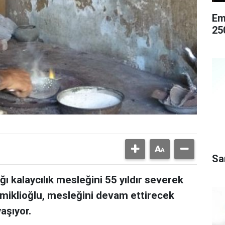
Em
25
Sa
ı kalaycılık mesleğini 55 yıldır severek
miklioğlu, mesleğini devam ettirecek
aşıyor.