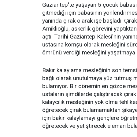
Gaziantep'te yaşayan 5 çocuk babası 
gitmediği için babasının yönlendirmesiy
yanında çırak olarak işe başladı. Çıra
Amiklioğlu, askerlik görevini yaptıktan
açtı. Tarihi Gaziantep Kalesi'nin yanı
ustasına komşu olarak mesleğini sürd
ömrünü verdiği mesleğini yaşatmaya ç
Bakır kalaylama mesleğinin son temsil
bağlı olarak unutulmaya yüz tutmuş m
bulamıyor. Bir dönemin en gözde mesle
ustaların şimdilerde çalıştıracak çırak
kalaycılık mesleğinin yok olma tehlikes
öğretecek çırak bulamamaktan şikaye
için bakır kalaylamayı gençlere öğret
öğretecek ve yetiştirecek eleman bulam