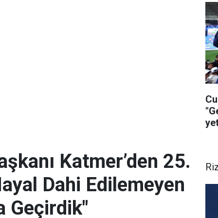
Cu
"G
ye
ça
Başkanı Katmer’den 25.
Ri
Hayal Dahi Edilemeyen
a Geçirdik"