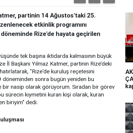
atmer, partinin 14 Ağustos’taki 25.
üzenlenecek etkinlik programını
 döneminde Rize’de hayata geçirilen
rüyüşünde tek başına iktidarda kalmasının büyük
ize İl Başkanı Yılmaz Katmer, partinin Rize’deki
hatırlatarak, "Rize'de kuruluş reçetesini
AK
ÇA
09 döneminden sonra bugün yeniden bu
ka
bir nasip olarak görüyorum. Sıradan bir görev
k bu sürecin kıymetini kuran kişi olarak, kuran
en biriyim" dedi.
 Buluşması