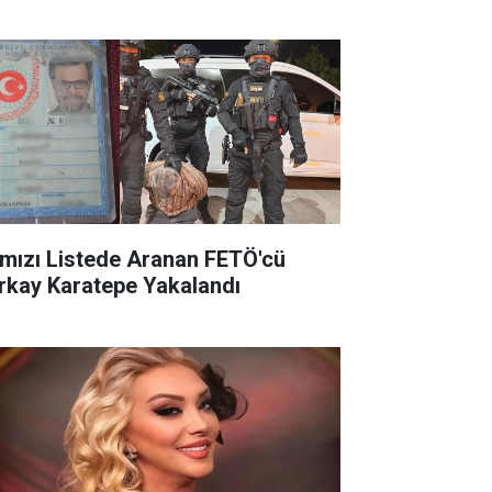
rmızı Listede Aranan FETÖ'cü
rkay Karatepe Yakalandı