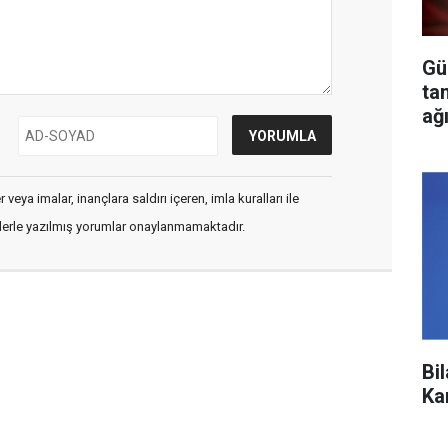
Gü
ta
ağ
veya imalar, inançlara saldırı içeren, imla kuralları ile
flerle yazılmış yorumlar onaylanmamaktadır.
Bi
Ka