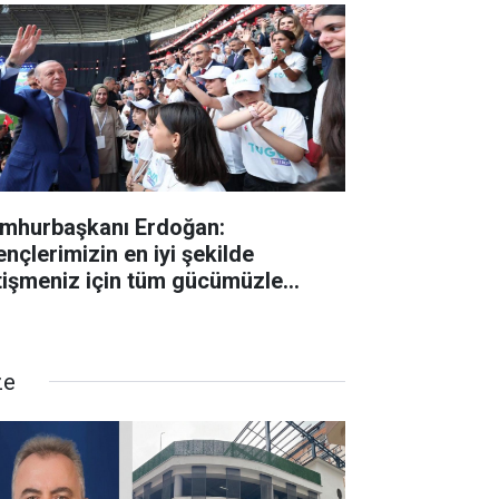
mhurbaşkanı Erdoğan:
ençlerimizin en iyi şekilde
tişmeniz için tüm gücümüzle
lışıyoruz"
ze