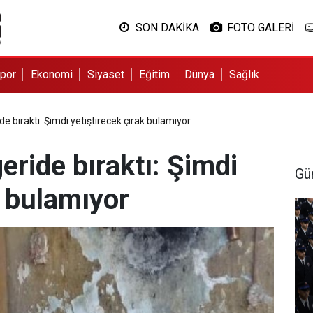
SON DAKİKA
FOTO GALERİ
por
Ekonomi
Siyaset
Eğitim
Dünya
Sağlık
de bıraktı: Şimdi yetiştirecek çırak bulamıyor
eride bıraktı: Şimdi
Gü
k bulamıyor