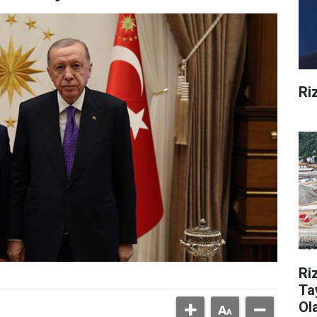
Ri
Ri
Ta
Ol