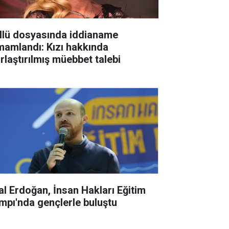
llü dosyasında iddianame
mamlandı: Kızı hakkında
ırlaştırılmış müebbet talebi
lal Erdoğan, İnsan Hakları Eğitim
mpı'nda gençlerle buluştu