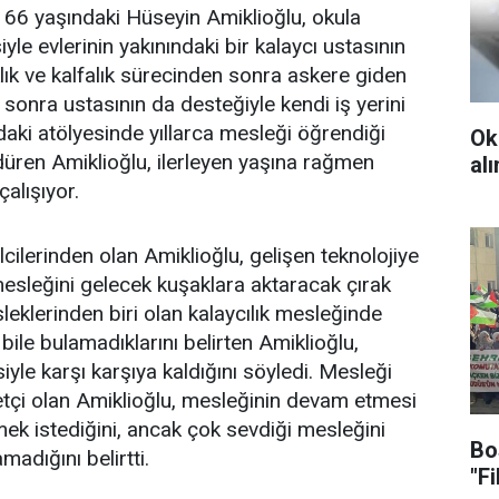
66 yaşındaki Hüseyin Amiklioğlu, okula
le evlerinin yakınındaki bir kalaycı ustasının
klık ve kalfalık sürecinden sonra askere giden
 sonra ustasının da desteğiyle kendi iş yerini
ndaki atölyesinde yıllarca mesleği öğrendiği
Ok
üren Amiklioğlu, ilerleyen yaşına rağmen
al
alışıyor.
cilerinden olan Amiklioğlu, gelişen teknolojiye
esleğini gelecek kuşaklara aktaracak çırak
klerinden biri olan kalaycılık mesleğinde
 bile bulamadıklarını belirten Amiklioğlu,
iyle karşı karşıya kaldığını söyledi. Mesleği
tçi olan Amiklioğlu, mesleğinin devam etmesi
mek istediğini, ancak çok sevdiği mesleğini
Bo
adığını belirtti.
"F