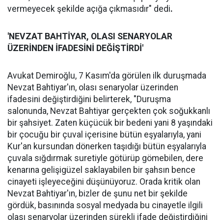
vermeyecek şekilde açığa çıkmasıdır" dedi
.
'NEVZAT BAHTİYAR, OLASI SENARYOLAR
ÜZERİNDEN İFADESİNİ DEĞİŞTİRDİ'
Avukat Demiroğlu, 7 Kasım'da görülen ilk duruşmada
Nevzat Bahtiyar'ın, olası senaryolar üzerinden
ifadesini değiştirdiğini belirterek, "Duruşma
salonunda, Nevzat Bahtiyar gerçekten çok soğukkanlı
bir şahsiyet. Zaten küçücük bir bedeni yani 8 yaşındaki
bir çocuğu bir çuval içerisine bütün eşyalarıyla, yani
Kur'an kursundan dönerken taşıdığı bütün eşyalarıyla
çuvala sığdırmak suretiyle götürüp gömebilen, dere
kenarına gelişigüzel saklayabilen bir şahsın bence
cinayeti işleyeceğini düşünüyoruz. Orada kritik olan
Nevzat Bahtiyar'ın, bizler de şunu net bir şekilde
gördük, basınında sosyal medyada bu cinayetle ilgili
olası senaryolar üzerinden sürekli ifade değiştirdiğini