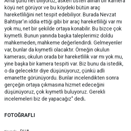
Ama şunu net biliyoruz, askeri üsten alınan bir kamera
köyü net görüyor ve bu köydeki bütün araç
hareketliliğini net tespit edebiliyor. Burada Nevzat
Bahtiyar'ın iddia ettiği gibi bir araç hareketliliği var mı
yok mu, net bir şekilde ortaya konabilir. Bu bizce çok
kıymetli. Bunun yanında başka taleplerimiz doldu
mahkemeden, mahkeme değerlendirdi. Gelmeyenler
var, bunlar da kıymetli olacaktır. Örneğin okulun
kamerası, okulun orada bir hareketlilik var mı yok mu,
yine başka bir kamera tespiti var. Biz bunu da istedik,
o da gelecektir diye düşünüyoruz, çünkü adli
emanette görünüyordu. Bunlar incelendikten sonra
gerçeğin ortaya çıkmasına hizmet edeceğini
düşünüyoruz, çok kıymetli buluyoruz. Gerekli
incelemeleri biz de yapacağız" dedi
.
FOTOĞRAFLI