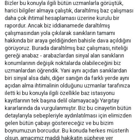
Bizler bu konuyla ilgili bütün uzmanlarla görüştük,
harici bilgiler almaya çalıştık, daraltılmış baz çalışması
daha çok ihtimal hesaplaması üzerine kurulu bir
rapordur. Ancak biz iddianamede daraltılmış
çalışmasından yola çıkılarak sanıkların tamamı
hakkında bir araya geldiğinden bahisle dava açıldığını
görüyoruz. Burada daraltılmış baz çalışması, niteliği
gereği anabaz - arabazlardan sinyal alan sanıkların
konumlarının değişik noktalarda olabileceğini biz
uzmanlardan öğrendik. Yani aynı açıdan sanıklardan
biri sinyal alsa dahi, diğer sanığın da farklı yerde aynı
açıdan alma ihtimalinin olduğunu uzmanlar tarafınıza
iletti ki bu konuyla ilgili özellikle baz istasyonu
kayıtlarının tek başına delil olamayacağı Yargıtay
kararlarında da vurgulanmıştır. Biz bu cinayetin bütün
detaylarıyla sebepleriyle aydınlatılması için elimizden
gelen bütün çabayı göstereceğiz ve bu bizim
boynumuzun borcudur. Bu konuda herkes müsterih
olsun, amacımız maddi hakikatin şüpheye yer