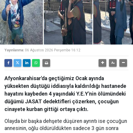
Yayınlanma:
06 Ağustos 2026 Perşembe 16:12
Afyonkarahisar'da geçtiğimiz Ocak ayında
yüksekten düştüğü iddiasıyla kaldırıldığı hastanede
hayatını kaybeden 4 yaşındaki Y.E.Y'nin ölümündeki
düğümü JASAT dedektifleri çözerken, çocuğun
cinayete kurban gittiği ortaya çıktı.
Olayda bir başka dehşete düşüren ayrıntı ise çocuğun
annesinin, oğlu öldürüldükten sadece 3 gün sonra