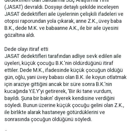
dedektifleri olan Jandarma Suç Araştırma Timi
(JASAT) devraldı. Dosyayı detaylı şekilde inceleyen
JASAT dedektifleri aile üyelerinin çelişkili ifadeleri ve
otopsi raporundan yola çıkarak, anne Z.K., üvey baba
B.K., dede M.K. ve babaanne A.K., ile bir aile üyesini
gözaltına aldı.
Dede olayı itiraf etti
JASAT dedektifleri tarafından adliye sevk edilen aile
üyeleri, küçük çocuğu B.K.'nin öldürdüğünü itiraf
ettiler. Dede M.K., ifadesinde küçük çocuğun öldüğü
gün, oğlu, yani üvey babası olan B.K. ile koyun otlatmak
için araziye gittiğini ancak bir süre sonra B.K.'nin
kucağında Y.E.Y'yi getirerek, 'Bir iki tane vurdum,
bayıldı. Şuna bir bakın' diyerek kendisine verdiğini
söyledi. Bunun üzerine küçük çocuğu gelini olan Z.K.,
ile birlikte alarak hastaneye götürdüklerini ve
sonrasında çocuğun öldüğünü söyledi.