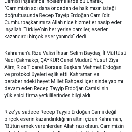
Camisi inşaatında incelemelerde bulunarak,
"Camimizin adı daha önceden de halkımızın isteği
doğrultusunda Recep Tayyip Erdoğan Camii'dir.
Cumhurbaşkanımıza Allah nice hizmetler nasip eder
inşallah. Türkiye'nin her yerine camiler, eserler
kazandırdı birçok eser yanında" dedi.
Kahraman'a Rize Valisi İhsan Selim Baydaş, İl Müftüsü
Naci Çakmakçı, ÇAYKUR Genel Müdürü Yusuf Ziya
Alim, Rize Ticaret Borsası Başkanı Mehmet Erdoğan
ve protokol üyeleri eşlik etti. Kahraman ve
beraberindeki heyet Millet Bahçesi içerisinde yapımı
devam eden Recep Tayyip Erdoğan Camisi'nin
yüklenici firma yetkililerinden bilgi aldı.
Rize'ye sadece Recep Tayyip Erdoğan Camii değil
birçok eserin kazandırıldığının altını çizen Kahraman,
"Bütün emek verenlerden Allah razı olsun. Camimizin