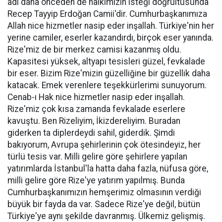
adı daha önceden de halkımızın isteği doğrultusunda
Recep Tayyip Erdoğan Camii'dir. Cumhurbaşkanımıza
Allah nice hizmetler nasip eder inşallah. Türkiye'nin her
yerine camiler, eserler kazandırdı, birçok eser yanında.
Rize'miz de bir merkez camisi kazanmış oldu.
Kapasitesi yüksek, altyapı tesisleri güzel, fevkalade
bir eser. Bizim Rize'mizin güzelliğine bir güzellik daha
katacak. Emek verenlere teşekkürlerimi sunuyorum.
Cenab-ı Hak nice hizmetler nasip eder inşallah.
Rize'miz çok kısa zamanda fevkalade eserlere
kavuştu. Ben Rizeliyim, İkizdereliyim. Buradan
giderken ta diplerdeydi sahil, giderdik. Şimdi
bakıyorum, Avrupa şehirlerinin çok ötesindeyiz, her
türlü tesis var. Milli gelire göre şehirlere yapılan
yatırımlarda İstanbul'la hatta daha fazla, nüfusa göre,
milli gelire göre Rize'ye yatırım yapılmış. Bunda
Cumhurbaşkanımızın hemşerimiz olmasının verdiği
büyük bir fayda da var. Sadece Rize'ye değil, bütün
Türkiye'ye aynı şekilde davranmış. Ülkemiz gelişmiş.