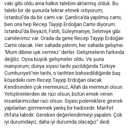
vaki gibi oldu ama halkın talebini aktarmış olduk. Bu
talebi bir de şununla tekrar etmek istiyorum;
İstanbul'da da bir cami var. Çamlıca'da yapılmış cami,
ben ona hep Recep Tayyip Erdoğan Camii diyorum.
İstanbul'da Beyazıt, Fatih, Süleymaniye, Selimiye gibi
camilerimiz var. Orada da gene Recep Tayyip Erdoğan
Camii olacak. Her sahada yatırım, her sahada gelişme.
‘Mum dibine ışık vermez' derler. Gelişmelerin farkında
değiliz. Oysa büyük gelişmeler oldu. Ve şuna
inanıyorum; dünya siyasi tarihi yazıldığında Türkiye
Cumhuriyeti'nin tarihi, o tarihten bahsedildiğinde baş
köşedeki isim Recep Tayyip Erdoğan olacak.
Kendisinden çok memnunuz, Allah da memnun olsun.
Yetiştirenlerden de razı olsun, bütün emek veren
insanlarımızdan razı olsun. Siyasi polemiklere girerek
yapılanları görmemek yanlış bir hadisedir. Marifet
iltifata tabidir. Gereken değerlendirmeyi yapalım. Çok
iyi durumdayız, daha iyi durumda olacağız" dedi.