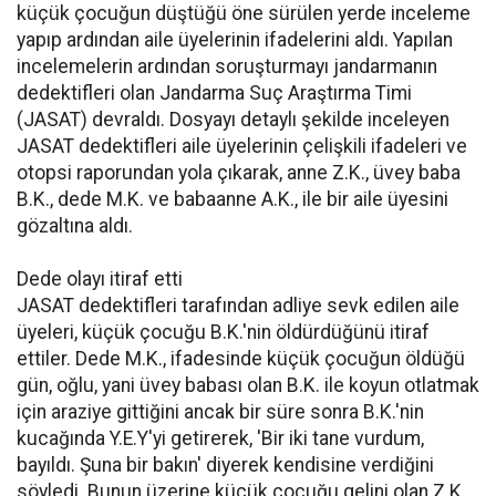
küçük çocuğun düştüğü öne sürülen yerde inceleme
yapıp ardından aile üyelerinin ifadelerini aldı. Yapılan
incelemelerin ardından soruşturmayı jandarmanın
dedektifleri olan Jandarma Suç Araştırma Timi
(JASAT) devraldı. Dosyayı detaylı şekilde inceleyen
JASAT dedektifleri aile üyelerinin çelişkili ifadeleri ve
otopsi raporundan yola çıkarak, anne Z.K., üvey baba
B.K., dede M.K. ve babaanne A.K., ile bir aile üyesini
gözaltına aldı.
Dede olayı itiraf etti
JASAT dedektifleri tarafından adliye sevk edilen aile
üyeleri, küçük çocuğu B.K.'nin öldürdüğünü itiraf
ettiler. Dede M.K., ifadesinde küçük çocuğun öldüğü
gün, oğlu, yani üvey babası olan B.K. ile koyun otlatmak
için araziye gittiğini ancak bir süre sonra B.K.'nin
kucağında Y.E.Y'yi getirerek, 'Bir iki tane vurdum,
bayıldı. Şuna bir bakın' diyerek kendisine verdiğini
söyledi. Bunun üzerine küçük çocuğu gelini olan Z.K.,