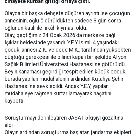
cinayete kurban gittiği ortaya çıktı.
Olayda bir başka dehşete düşüren ayrıntı ise çocuğun
annesinin, oğlu öldürüldükten sadece 3 gün sonra
oğlunun katili ile nikâh kıyması oldu.
Olay, geçtiğimiz 24 Ocak 2026'da merkeze bağlı
Işıklar beldesinde yaşandı. Y.E.Y isimli 4 yaşındaki
çocuk, annesi Z.K. ve dede M.K., tarafından yüksekten
düştüğü gerekçesi ile bilinci kapalı bir şekilde Afyon
Sağlık Bilimleri Üniversitesi Hastanesi'ne götürüldü.
Beyin kanaması geçirdiği tespit edilen küçük çocuk,
burada yapılan müdahalenin ardından Kütahya Şehir
Hastanesi'ne sevk edildi. Ancak Y.E.Y, yapılan
müdahaleye rağmen kurtarılamayarak haşatını
kaybetti.
Soruşturmayı derinleştiren JASAT 5 kişiyi gözaltına
aldı
Olayın ardından soruşturma başlatan jandarma ekipleri