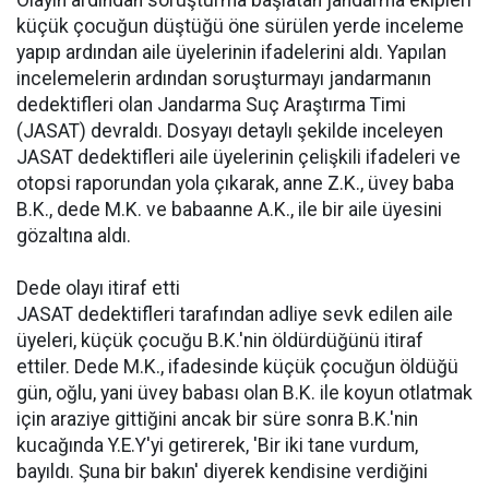
Olayın ardından soruşturma başlatan jandarma ekipleri
küçük çocuğun düştüğü öne sürülen yerde inceleme
yapıp ardından aile üyelerinin ifadelerini aldı. Yapılan
incelemelerin ardından soruşturmayı jandarmanın
dedektifleri olan Jandarma Suç Araştırma Timi
(JASAT) devraldı. Dosyayı detaylı şekilde inceleyen
JASAT dedektifleri aile üyelerinin çelişkili ifadeleri ve
otopsi raporundan yola çıkarak, anne Z.K., üvey baba
B.K., dede M.K. ve babaanne A.K., ile bir aile üyesini
gözaltına aldı.
Dede olayı itiraf etti
JASAT dedektifleri tarafından adliye sevk edilen aile
üyeleri, küçük çocuğu B.K.'nin öldürdüğünü itiraf
ettiler. Dede M.K., ifadesinde küçük çocuğun öldüğü
gün, oğlu, yani üvey babası olan B.K. ile koyun otlatmak
için araziye gittiğini ancak bir süre sonra B.K.'nin
kucağında Y.E.Y'yi getirerek, 'Bir iki tane vurdum,
bayıldı. Şuna bir bakın' diyerek kendisine verdiğini