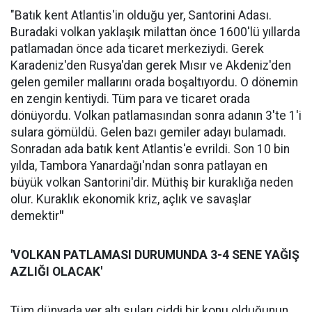
"Batık kent Atlantis'in olduğu yer, Santorini Adası.
Buradaki volkan yaklaşık milattan önce 1600'lü yıllarda
patlamadan önce ada ticaret merkeziydi. Gerek
Karadeniz'den Rusya'dan gerek Mısır ve Akdeniz'den
gelen gemiler mallarını orada boşaltıyordu. O dönemin
en zengin kentiydi. Tüm para ve ticaret orada
dönüyordu. Volkan patlamasından sonra adanın 3'te 1'i
sulara gömüldü. Gelen bazı gemiler adayı bulamadı.
Sonradan ada batık kent Atlantis'e evrildi. Son 10 bin
yılda, Tambora Yanardağı'ndan sonra patlayan en
büyük volkan Santorini'dir. Müthiş bir kuraklığa neden
olur. Kuraklık ekonomik kriz, açlık ve savaşlar
demektir
"
'VOLKAN PATLAMASI DURUMUNDA 3-4 SENE YAĞIŞ
AZLIĞI OLACAK'
Tüm dünyada yer altı suları ciddi bir konu olduğunun