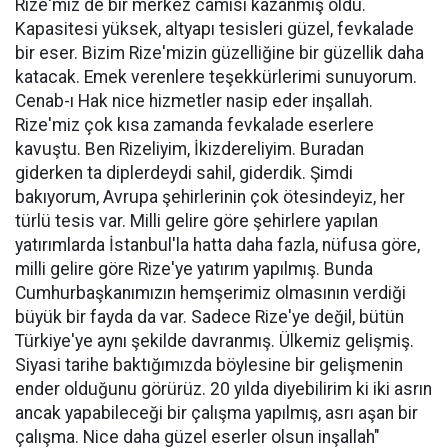
Rize'miz de bir merkez camisi kazanmış oldu.
Kapasitesi yüksek, altyapı tesisleri güzel, fevkalade
bir eser. Bizim Rize'mizin güzelliğine bir güzellik daha
katacak. Emek verenlere teşekkürlerimi sunuyorum.
Cenab-ı Hak nice hizmetler nasip eder inşallah.
Rize'miz çok kısa zamanda fevkalade eserlere
kavuştu. Ben Rizeliyim, İkizdereliyim. Buradan
giderken ta diplerdeydi sahil, giderdik. Şimdi
bakıyorum, Avrupa şehirlerinin çok ötesindeyiz, her
türlü tesis var. Milli gelire göre şehirlere yapılan
yatırımlarda İstanbul'la hatta daha fazla, nüfusa göre,
milli gelire göre Rize'ye yatırım yapılmış. Bunda
Cumhurbaşkanımızın hemşerimiz olmasının verdiği
büyük bir fayda da var. Sadece Rize'ye değil, bütün
Türkiye'ye aynı şekilde davranmış. Ülkemiz gelişmiş.
Siyasi tarihe baktığımızda böylesine bir gelişmenin
ender olduğunu görürüz. 20 yılda diyebilirim ki iki asrın
ancak yapabileceği bir çalışma yapılmış, asrı aşan bir
çalışma. Nice daha güzel eserler olsun inşallah"