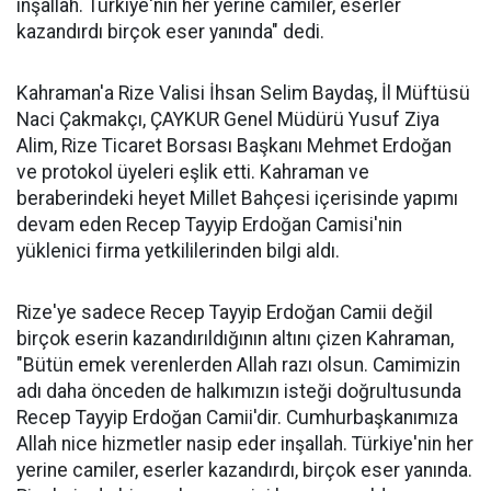
inşallah. Türkiye'nin her yerine camiler, eserler
kazandırdı birçok eser yanında" dedi.
Kahraman'a Rize Valisi İhsan Selim Baydaş, İl Müftüsü
Naci Çakmakçı, ÇAYKUR Genel Müdürü Yusuf Ziya
Alim, Rize Ticaret Borsası Başkanı Mehmet Erdoğan
ve protokol üyeleri eşlik etti. Kahraman ve
beraberindeki heyet Millet Bahçesi içerisinde yapımı
devam eden Recep Tayyip Erdoğan Camisi'nin
yüklenici firma yetkililerinden bilgi aldı.
Rize'ye sadece Recep Tayyip Erdoğan Camii değil
birçok eserin kazandırıldığının altını çizen Kahraman,
"Bütün emek verenlerden Allah razı olsun. Camimizin
adı daha önceden de halkımızın isteği doğrultusunda
Recep Tayyip Erdoğan Camii'dir. Cumhurbaşkanımıza
Allah nice hizmetler nasip eder inşallah. Türkiye'nin her
yerine camiler, eserler kazandırdı, birçok eser yanında.