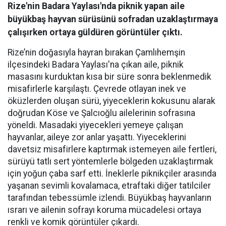
Rize'nin Badara Yaylası'nda piknik yapan aile
büyükbaş hayvan sürüsünü sofradan uzaklaştırmaya
çalışırken ortaya güldüren görüntüler çıktı.
Rize’nin doğasıyla hayran bırakan Çamlıhemşin
ilçesindeki Badara Yaylası'na çıkan aile, piknik
masasını kurduktan kısa bir süre sonra beklenmedik
misafirlerle karşılaştı. Çevrede otlayan inek ve
öküzlerden oluşan sürü, yiyeceklerin kokusunu alarak
doğrudan Köse ve Şalcıoğlu ailelerinin sofrasına
yöneldi. Masadaki yiyecekleri yemeye çalışan
hayvanlar, aileye zor anlar yaşattı. Yiyeceklerini
davetsiz misafirlere kaptırmak istemeyen aile fertleri,
sürüyü tatlı sert yöntemlerle bölgeden uzaklaştırmak
için yoğun çaba sarf etti. İneklerle piknikçiler arasında
yaşanan sevimli kovalamaca, etraftaki diğer tatilciler
tarafından tebessümle izlendi. Büyükbaş hayvanların
ısrarı ve ailenin sofrayı koruma mücadelesi ortaya
renkli ve komik görüntüler çıkardı.