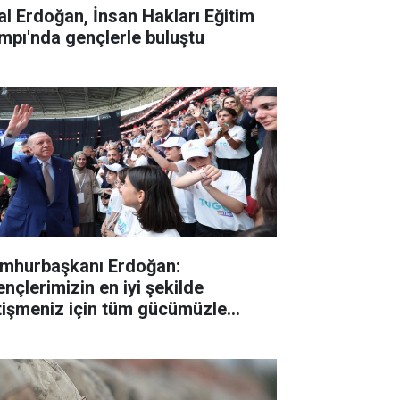
lal Erdoğan, İnsan Hakları Eğitim
mpı'nda gençlerle buluştu
mhurbaşkanı Erdoğan:
ençlerimizin en iyi şekilde
tişmeniz için tüm gücümüzle
lışıyoruz"