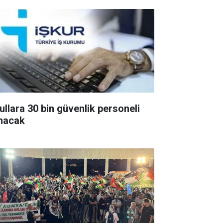
ullara 30 bin güvenlik personeli
ınacak