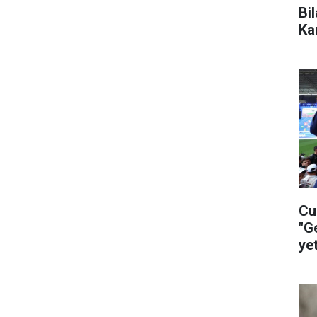
Bi
Ka
Cu
"G
ye
ça