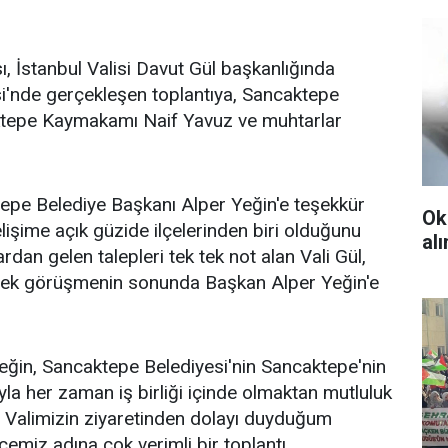
ı, İstanbul Valisi Davut Gül başkanlığında
si'nde gerçekleşen toplantıya, Sancaktepe
ktepe Kaymakamı Naif Yavuz ve muhtarlar
ktepe Belediye Başkanı Alper Yeğin'e teşekkür
Ok
lişime açık güzide ilçelerinden biri olduğunu
al
rdan gelen talepleri tek tek not alan Vali Gül,
rterek görüşmenin sonunda Başkan Alper Yeğin'e
ğin, Sancaktepe Belediyesi'nin Sancaktepe'nin
yla her zaman iş birliği içinde olmaktan mutluluk
ın Valimizin ziyaretinden dolayı duyduğum
çemiz adına çok verimli bir toplantı