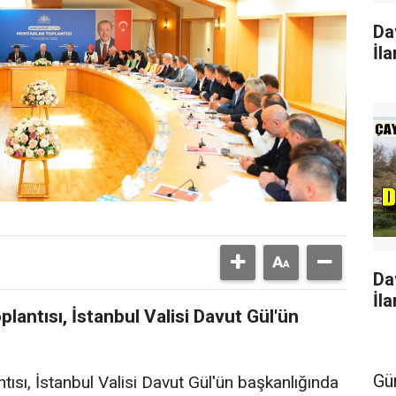
Da
İla
Da
İla
antısı, İstanbul Valisi Davut Gül'ün
Gü
sı, İstanbul Valisi Davut Gül'ün başkanlığında