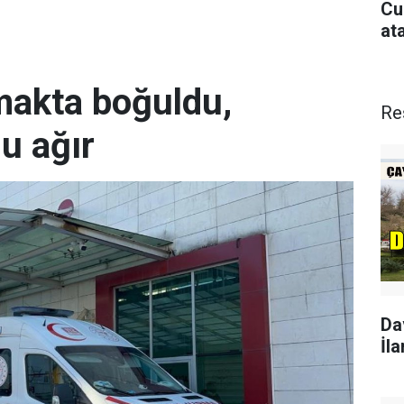
Cu
at
rmakta boğuldu,
Re
u ağır
Da
İla