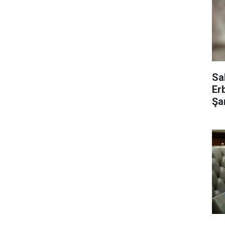
Sa
Er
Şar