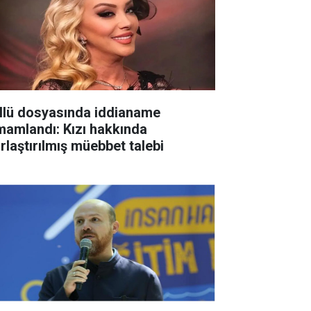
llü dosyasında iddianame
mamlandı: Kızı hakkında
ırlaştırılmış müebbet talebi