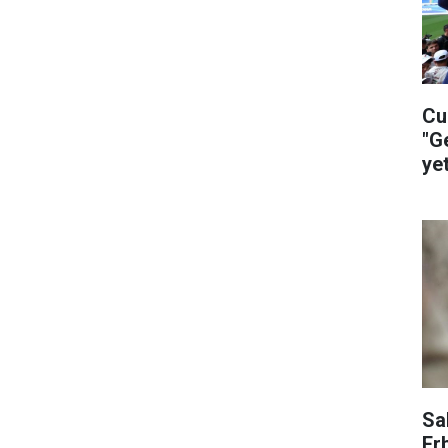
Cu
"G
ye
ça
Sa
Er