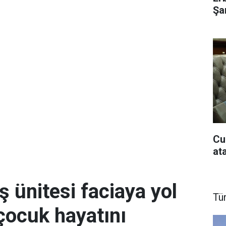
Şar
Cu
at
ş ünitesi faciaya yol
Tü
 çocuk hayatını