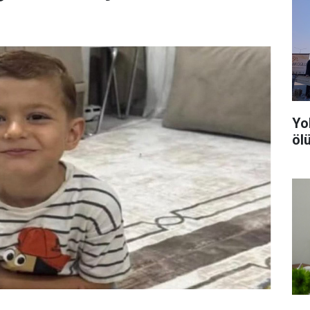
Yo
ölü