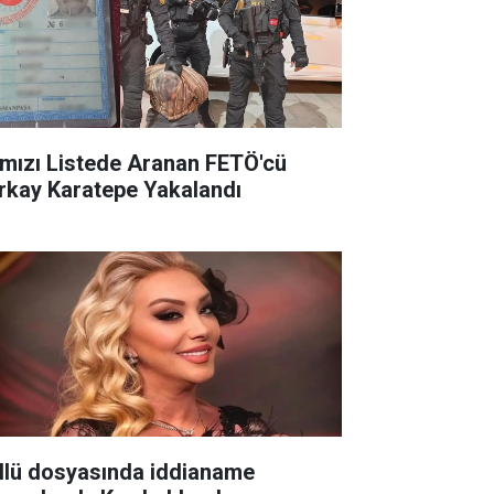
rmızı Listede Aranan FETÖ'cü
rkay Karatepe Yakalandı
llü dosyasında iddianame