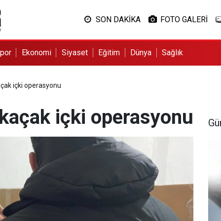
SON DAKİKA
FOTO GALERİ
por
Ekonomi
Siyaset
Eğitim
Dünya
Sağlık
açak içki operasyonu
 kaçak içki operasyonu
Gü