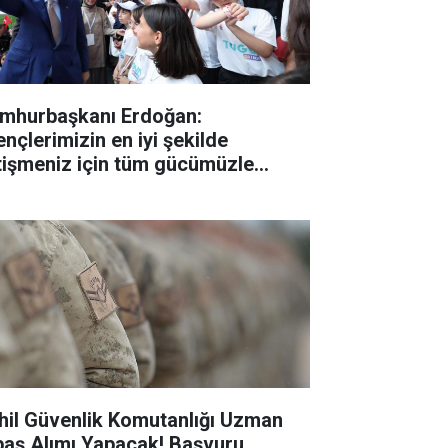
mhurbaşkanı Erdoğan:
ençlerimizin en iyi şekilde
tişmeniz için tüm gücümüzle
lışıyoruz"
hil Güvenlik Komutanlığı Uzman
baş Alımı Yapacak! Başvuru