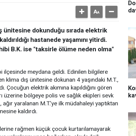
Do
da
dış ünitesine dokunduğu sırada elektrik
kaldırıldığı hastanede yaşamını yitirdi.
sahibi B.K. ise "taksirle ölüme neden olma"
ilçesinde meydana geldi. Edinilen bilgilere
en klima dış ünitesine dokunan 4 yaşındaki M.T.,
ndı. Çocuğun elektrik akımına kapıldığını gören
Ko
ka
rı üzerine bölgeye polis ve sağlık ekipleri sevk
ri, ağır yaralanan M.T.’ye ilk müdahaleyi yaptıktan
esine kaldırdı.
lerine rağmen küçük çocuk kurtarılamayarak