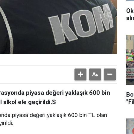
Ok
al
rasyonda piyasa değeri yaklaşık 600 bin
Bo
"F
 alkol ele geçirildi.S
onda piyasa değeri yaklaşık 600 bin TL olan
irildi
.