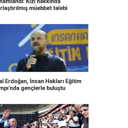
mamlandı: Kızı hakkında
ırlaştırılmış müebbet talebi
lal Erdoğan, İnsan Hakları Eğitim
mpı'nda gençlerle buluştu