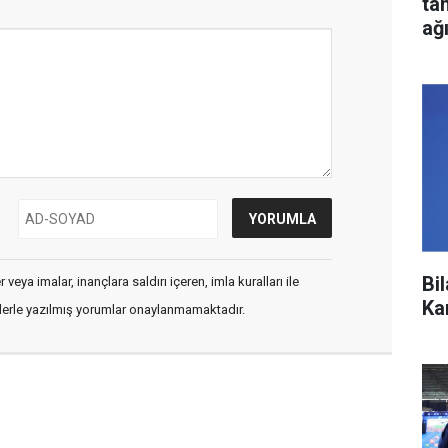
ta
ağ
Bi
veya imalar, inançlara saldırı içeren, imla kuralları ile
Ka
flerle yazılmış yorumlar onaylanmamaktadır.