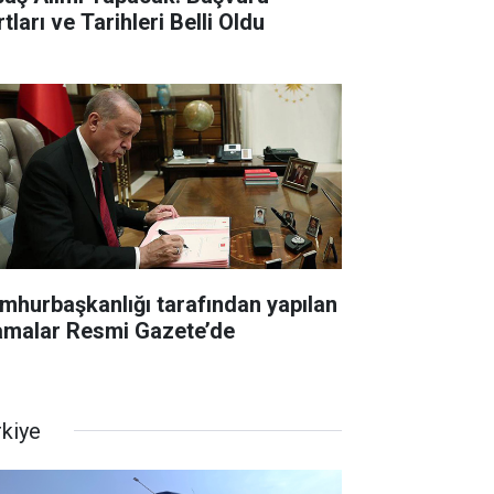
tları ve Tarihleri Belli Oldu
mhurbaşkanlığı tarafından yapılan
amalar Resmi Gazete’de
rkiye