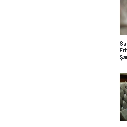
Sa
Er
Şar