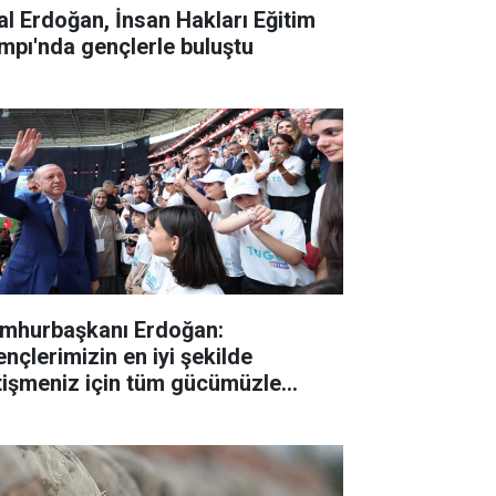
lal Erdoğan, İnsan Hakları Eğitim
mpı'nda gençlerle buluştu
mhurbaşkanı Erdoğan:
ençlerimizin en iyi şekilde
tişmeniz için tüm gücümüzle
lışıyoruz"