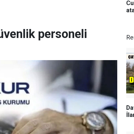
Cu
at
üvenlik personeli
Re
Da
İla