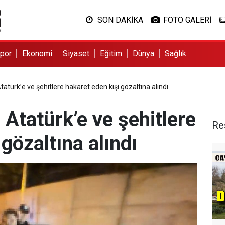
SON DAKİKA
FOTO GALERİ
por
Ekonomi
Siyaset
Eğitim
Dünya
Sağlık
türk’e ve şehitlere hakaret eden kişi gözaltına alındı
Atatürk’e ve şehitlere
Re
gözaltına alındı