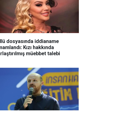
llü dosyasında iddianame
mamlandı: Kızı hakkında
ırlaştırılmış müebbet talebi