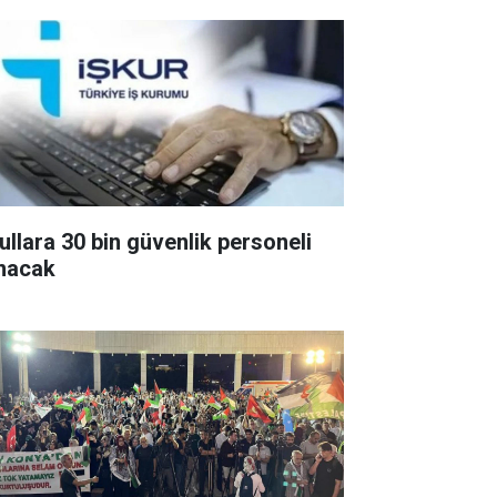
ullara 30 bin güvenlik personeli
ınacak