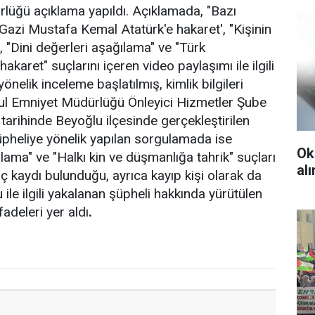
ürlüğü açıklama yapıldı. Açıklamada, "Bazı
Gazi Mustafa Kemal Atatürk'e hakaret', "Kişinin
', "Dini değerleri aşağılama" ve "Türk
karet" suçlarını içeren video paylaşımı ile ilgili
önelik inceleme başlatılmış, kimlik bilgileri
anbul Emniyet Müdürlüğü Önleyici Hizmetler Şube
arihinde Beyoğlu ilçesinde gerçekleştirilen
pheliye yönelik yapılan sorgulamada ise
Ok
lama" ve "Halkı kin ve düşmanlığa tahrik" suçları
al
 kaydı bulunduğu, ayrıca kayıp kişi olarak da
 ile ilgili yakalanan şüpheli hakkında yürütülen
adeleri yer aldı
.