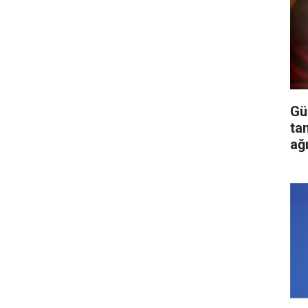
Gü
ta
ağ