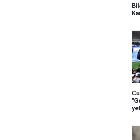
Bi
Ka
Cu
"G
ye
ça