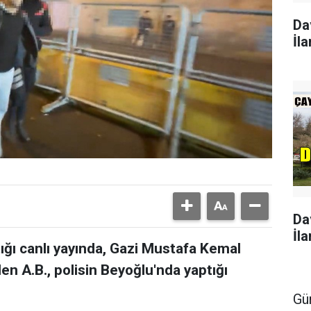
Da
İla
Da
İla
ğı canlı yayında, Gazi Mustafa Kemal
en A.B., polisin Beyoğlu'nda yaptığı
Gü