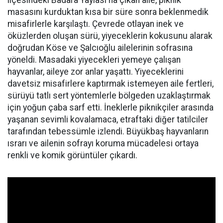
ilçesindeki Badara Yaylası'na çıkan aile, piknik
masasını kurduktan kısa bir süre sonra beklenmedik
misafirlerle karşılaştı. Çevrede otlayan inek ve
öküzlerden oluşan sürü, yiyeceklerin kokusunu alarak
doğrudan Köse ve Şalcıoğlu ailelerinin sofrasına
yöneldi. Masadaki yiyecekleri yemeye çalışan
hayvanlar, aileye zor anlar yaşattı. Yiyeceklerini
davetsiz misafirlere kaptırmak istemeyen aile fertleri,
sürüyü tatlı sert yöntemlerle bölgeden uzaklaştırmak
için yoğun çaba sarf etti. İneklerle piknikçiler arasında
yaşanan sevimli kovalamaca, etraftaki diğer tatilciler
tarafından tebessümle izlendi. Büyükbaş hayvanların
ısrarı ve ailenin sofrayı koruma mücadelesi ortaya
renkli ve komik görüntüler çıkardı.