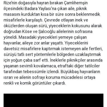
Rize’nin doğasıyla hayran bırakan Çamlıhemşin
ilçesindeki Badara Yaylası'na çıkan aile, piknik
masasını kurduktan kısa bir süre sonra beklenmedik
misafirlerle karşılaştı. Çevrede otlayan inek ve
öküzlerden oluşan sürü, yiyeceklerin kokusunu alarak
doğrudan Köse ve Şalcıoğlu ailelerinin sofrasına
yöneldi. Masadaki yiyecekleri yemeye çalışan
hayvanlar, aileye zor anlar yaşattı. Yiyeceklerini
davetsiz misafirlere kaptırmak istemeyen aile fertleri,
sürüyü tatlı sert yöntemlerle bölgeden uzaklaştırmak
için yoğun çaba sarf etti. İneklerle piknikçiler arasında
yaşanan sevimli kovalamaca, etraftaki diğer tatilciler
tarafından tebessümle izlendi. Büyükbaş hayvanların
ısrarı ve ailenin sofrayı koruma mücadelesi ortaya
renkli ve komik görüntüler çıkardı.