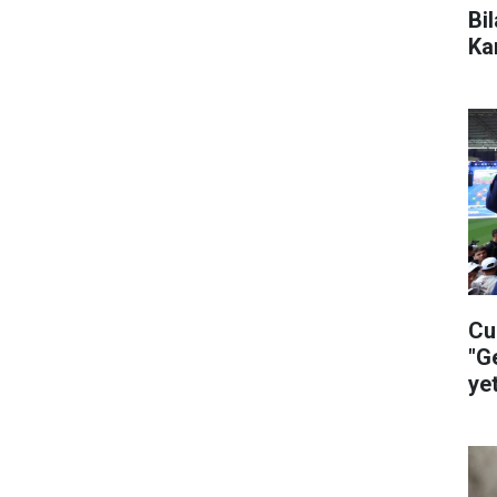
Bi
Ka
Cu
"G
ye
ça