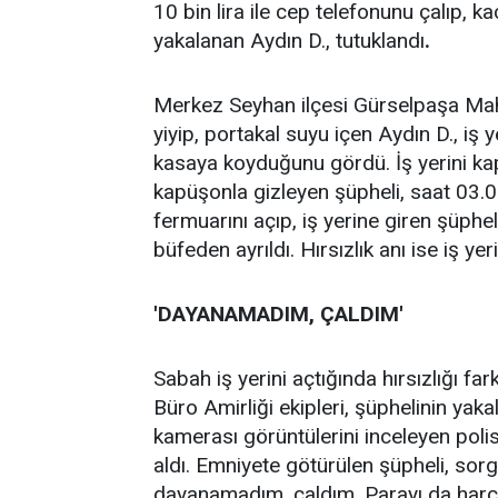
10 bin lira ile cep telefonunu çalıp, k
yakalanan Aydın D., tutuklandı
.
Merkez Seyhan ilçesi Gürselpaşa Mah
yiyip, portakal suyu içen Aydın D., iş y
kasaya koyduğunu gördü. İş yerini ka
kapüşonla gizleyen şüpheli, saat 03.0
fermuarını açıp, iş yerine giren şüphel
büfeden ayrıldı. Hırsızlık anı ise iş y
'DAYANAMADIM, ÇALDIM'
Sabah iş yerini açtığında hırsızlığı far
Büro Amirliği ekipleri, şüphelinin yak
kamerası görüntülerini inceleyen polis
aldı. Emniyete götürülen şüpheli, so
dayanamadım, çaldım. Parayı da harc