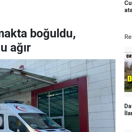
Cu
at
rmakta boğuldu,
Re
u ağır
Da
İla