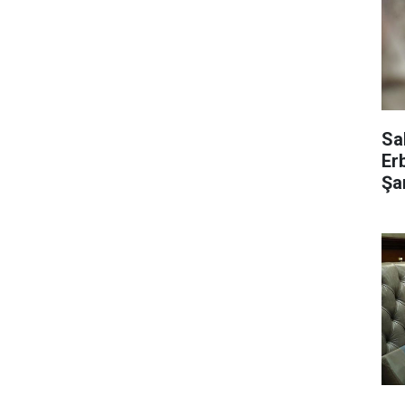
Sa
Er
Şar