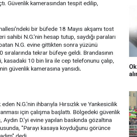
açtı. Güvenlik kamerasından tespit edilip,
allesi'ndeki bir büfede 18 Mayıs akşamı tost
eri sahibi N.G.'nin hesap tutup, saydığı paraları
patan N.G. evine gittikten sonra yüzünü
0 sıralarında tekrar büfeye geldi. Brandasının
i, kasadaki 10 bin lira ile cep telefonunu çalıp,
Ok
erinin güvenlik kamerasına yansıdı
.
al
k eden N.G.'nin ihbarıyla Hırsızlık ve Yankesicilik
alanması için çalışma başlattı. Bölgedeki güvenlik
, Aydın D.'yi evine yapılan baskında gözaltına
rgusunda, "Parayı kasaya koyduğunu görünce
adım" dedi
.