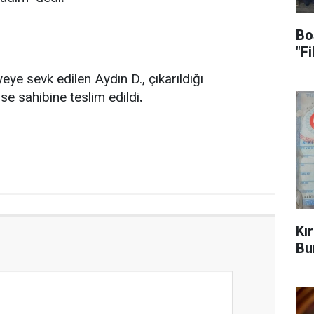
Bo
"F
eye sevk edilen Aydın D., çıkarıldığı
e sahibine teslim edildi
.
Kı
Bu