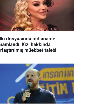
llü dosyasında iddianame
mamlandı: Kızı hakkında
ırlaştırılmış müebbet talebi