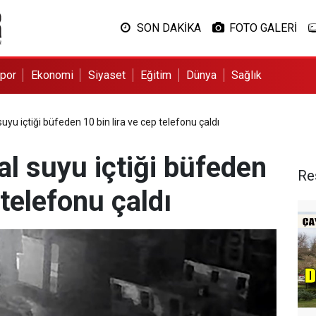
SON DAKİKA
FOTO GALERİ
por
Ekonomi
Siyaset
Eğitim
Dünya
Sağlık
suyu içtiği büfeden 10 bin lira ve cep telefonu çaldı
al suyu içtiği büfeden
Re
 telefonu çaldı