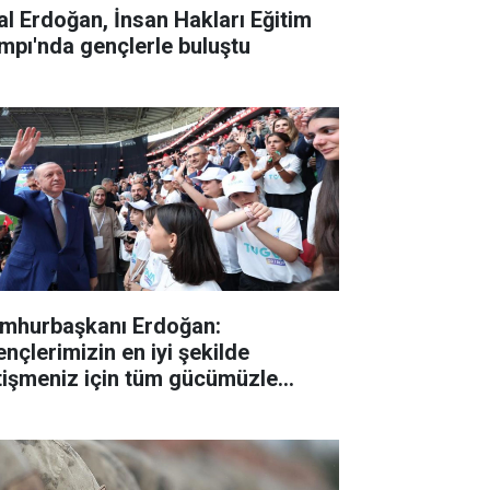
lal Erdoğan, İnsan Hakları Eğitim
mpı'nda gençlerle buluştu
mhurbaşkanı Erdoğan:
ençlerimizin en iyi şekilde
tişmeniz için tüm gücümüzle
lışıyoruz"