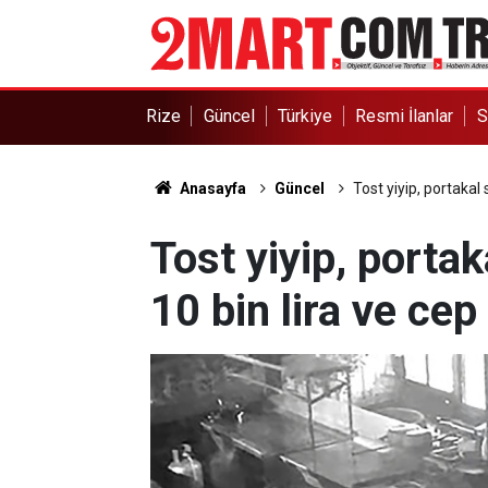
Rize
Güncel
Türkiye
Resmi İlanlar
S
Anasayfa
Güncel
Tost yiyip, portakal 
Tost yiyip, portak
10 bin lira ve cep