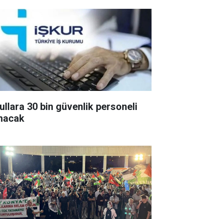
ullara 30 bin güvenlik personeli
ınacak