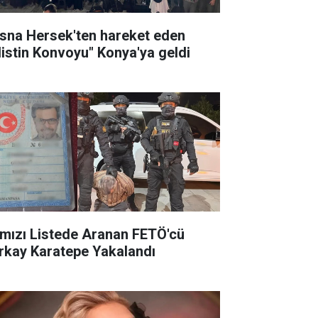
sna Hersek'ten hareket eden
ilistin Konvoyu" Konya'ya geldi
rmızı Listede Aranan FETÖ'cü
rkay Karatepe Yakalandı