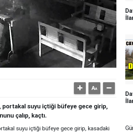
Da
İla
Da
İla
 portakal suyu içtiği büfeye gece girip,
nunu çalıp, kaçtı.
Gü
rtakal suyu içtiği büfeye gece girip, kasadaki