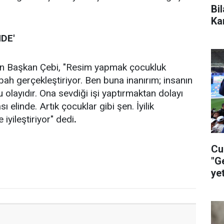
Bi
Ka
NDE'
den Başkan Çebi, "Resim yapmak çocukluk
ah gerçekleştiriyor. Ben buna inanırım; insanın
 olayıdır. Ona sevdiği işi yaptırmaktan dolayı
 elinde. Artık çocuklar gibi şen. İyilik
e iyileştiriyor" dedi
.
Cu
"G
ye
ça