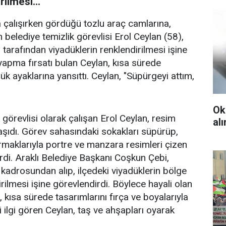
ilmesi...
çalışırken gördüğü tozlu araç camlarına,
belediye temizlik görevlisi Erol Ceylan (58),
tarafından viyadüklerin renklendirilmesi işine
 yapma fırsatı bulan Ceylan, kısa sürede
dük ayaklarına yansıttı. Ceylan, "Süpürgeyi attım,
Ok
k görevlisi olarak çalışan Erol Ceylan, resim
al
taşıdı. Görev sahasındaki sokakları süpürüp,
rmaklarıyla portre ve manzara resimleri çizen
irdi. Araklı Belediye Başkanı Coşkun Çebi,
ik kadrosundan alıp, ilçedeki viyadüklerin bölge
rilmesi işine görevlendirdi. Böylece hayali olan
 kısa sürede tasarımlarını fırça ve boyalarıyla
i ilgi gören Ceylan, taş ve ahşapları oyarak