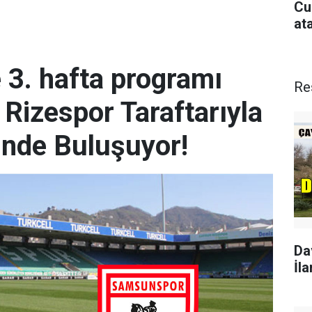
Cu
at
e 3. hafta programı
Re
 Rizespor Taraftarıyla
inde Buluşuyor!
Da
İla