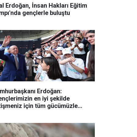
lal Erdoğan, İnsan Hakları Eğitim
mpı'nda gençlerle buluştu
mhurbaşkanı Erdoğan:
ençlerimizin en iyi şekilde
tişmeniz için tüm gücümüzle
lışıyoruz"