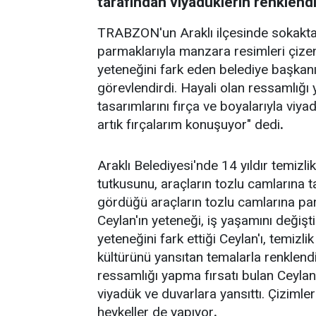
tarafından viyadüklerin renklendir
TRABZON'un Araklı ilçesinde sokakta 
parmaklarıyla manzara resimleri çizen 
yeteneğini fark eden belediye başkanı 
görevlendirdi. Hayali olan ressamlığı
tasarımlarını fırça ve boyalarıyla viya
artık fırçalarım konuşuyor" dedi
.
Araklı Belediyesi'nde 14 yıldır temizli
tutkusunu, araçların tozlu camlarına 
gördüğü araçların tozlu camlarına pa
Ceylan'ın yeteneği, iş yaşamını değişt
yeteneğini fark ettiği Ceylan'ı, temizl
kültürünü yansıtan temalarla renklendi
ressamlığı yapma fırsatı bulan Ceylan,
viyadük ve duvarlara yansıttı. Çizimler
heykeller de yapıyor
.