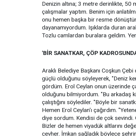
Denizin altına; 3 metre derinlikte, 5
çalışmalar yaptım. Benim için anlatılm
onu hemen başka bir resme dönüştür
dayanamıyordum. Işıklarda duran arab
Tozlu camlardan buralara geldim. Ye
'BİR SANATKAR, ÇÖP KADROSUNDA
Araklı Belediye Başkanı Coşkun Çebi d
güçlü olduğunu söyleyerek, "Deniz k
gördüm. Erol Ceylan onun üzerinde ç
olduğunu bilmiyordum. "Bu arkadaş 
çalıştığını söylediler. "Böyle bir sana
Hemen Erol Ceylan'ı çağırdım. "Yeteneğ
diye sordum. Kendisi de çok sevindi. O
Bizler de hemen viyadük altlarını değ
cevher. İmkan sağladık böylece şehrim