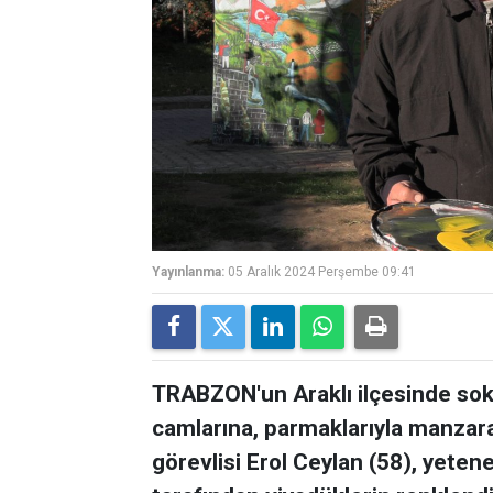
Yayınlanma:
05 Aralık 2024 Perşembe 09:41
TRABZON'un Araklı ilçesinde sok
camlarına, parmaklarıyla manzara
görevlisi Erol Ceylan (58), yeten