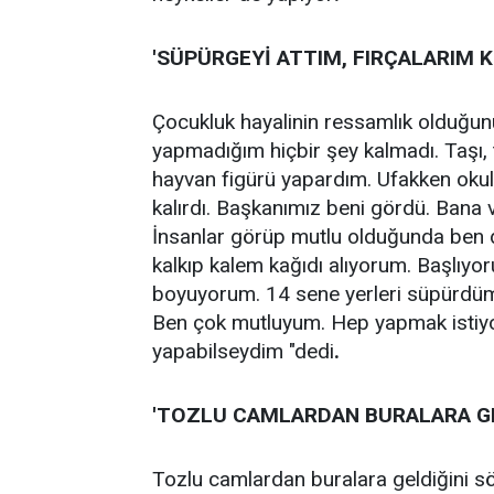
'SÜPÜRGEYİ ATTIM, FIRÇALARIM 
Çocukluk hayalinin ressamlık olduğun
yapmadığım hiçbir şey kalmadı. Taşı,
hayvan figürü yapardım. Ufakken oku
kalırdı. Başkanımız beni gördü. Bana 
İnsanlar görüp mutlu olduğunda ben
kalkıp kalem kağıdı alıyorum. Başlıyo
boyuyorum. 14 sene yerleri süpürdüm.
Ben çok mutluyum. Hep yapmak istiy
yapabilseydim "dedi
.
'TOZLU CAMLARDAN BURALARA G
Tozlu camlardan buralara geldiğini s