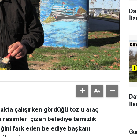
Da
İla
Da
İla
akta çalışırken gördüğü tozlu araç
 resimleri çizen belediye temizlik
eğini fark eden belediye başkanı
Gü