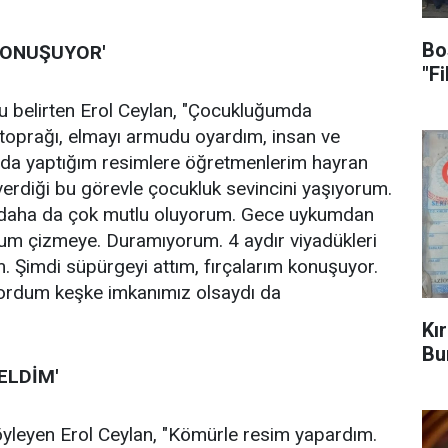
Bo
KONUŞUYOR'
"F
u belirten Erol Ceylan, "Çocukluğumda
 toprağı, elmayı armudu oyardım, insan ve
lda yaptığım resimlere öğretmenlerim hayran
verdiği bu görevle çocukluk sevincini yaşıyorum.
 daha da çok mutlu oluyorum. Gece uykumdan
rum çizmeye. Duramıyorum. 4 aydır viyadükleri
 Şimdi süpürgeyi attım, fırçalarım konuşuyor.
ordum keşke imkanımız olsaydı da
Kı
Bu
ELDİM'
öyleyen Erol Ceylan, "Kömürle resim yapardım.