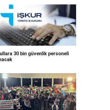
ullara 30 bin güvenlik personeli
ınacak