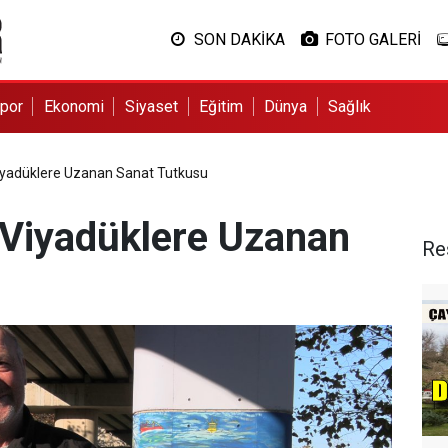
SON DAKİKA
FOTO GALERİ
por
Ekonomi
Siyaset
Eğitim
Dünya
Sağlık
iyadüklere Uzanan Sanat Tutkusu
 Viyadüklere Uzanan
Re