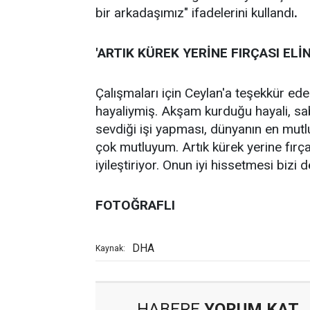
bir arkadaşımız" ifadelerini kullandı
.
'ARTIK KÜREK YERİNE FIRÇASI ELİ
Çalışmaları için Ceylan'a teşekkür e
hayaliymiş. Akşam kurduğu hayali, sab
sevdiği işi yapması, dünyanın en mutlu
çok mutluyum. Artık kürek yerine fırçası
iyileştiriyor. Onun iyi hissetmesi bizi d
FOTOĞRAFLI
DHA
Kaynak:
HABERE
YORUM KAT