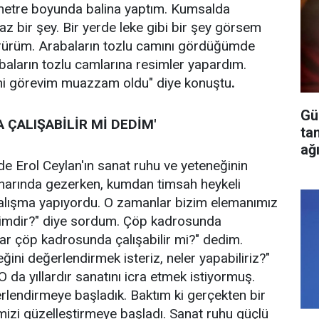
0 metre boyunda balina yaptım. Kumsalda
az bir şey. Bir yerde leke gibi bir şey görsem
ürüm. Arabaların tozlu camını gördüğümde
aların tozlu camlarına resimler yapardım.
ni görevim muazzam oldu" diye konuştu
.
Gü
 ÇALIŞABİLİR Mİ DEDİM'
ta
ağ
e Erol Ceylan'ın sanat ruhu ve yeteneğinin
enarında gezerken, kumdan timsah heykeli
alışma yapıyordu. O zamanlar bizim elemanımız
kimdir?" diye sordum. Çöp kadrosunda
tkar çöp kadrosunda çalışabilir mi?" dedim.
ini değerlendirmek isteriz, neler yapabiliriz?"
 da yıllardır sanatını icra etmek istiyormuş.
erlendirmeye başladık. Baktım ki gerçekten bir
izi güzelleştirmeye başladı. Sanat ruhu güçlü