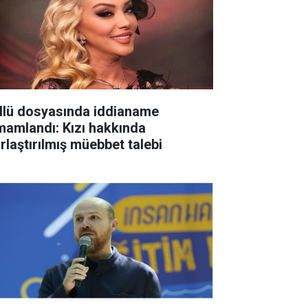
llü dosyasında iddianame
mamlandı: Kızı hakkında
ırlaştırılmış müebbet talebi