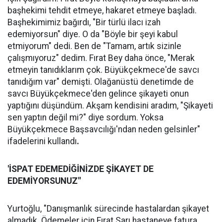
başhekimi tehdit etmeye, hakaret etmeye başladı.
Başhekimimiz bağırdı, "Bir türlü ilacı izah
edemiyorsun" diye. O da "Böyle bir şeyi kabul
etmiyorum" dedi. Ben de "Tamam, artık sizinle
çalışmıyoruz" dedim. Fırat Bey daha önce, "Merak
etmeyin tanıdıklarım çok. Büyükçekmece'de savcı
tanıdığım var" demişti. Olağanüstü denetimde de
savcı Büyükçekmece'den gelince şikayeti onun
yaptığını düşündüm. Akşam kendisini aradım, "Şikayeti
sen yaptın değil mi?" diye sordum. Yoksa
Büyükçekmece Başsavcılığı'ndan neden gelsinler"
ifadelerini kullandı
.
'İSPAT EDEMEDİĞİNİZDE ŞİKAYET DE
EDEMİYORSUNUZ"
Yurtoğlu, "Danışmanlık sürecinde hastalardan şikayet
almadık. Ödemeler için Fırat Sarı hastaneye fatura