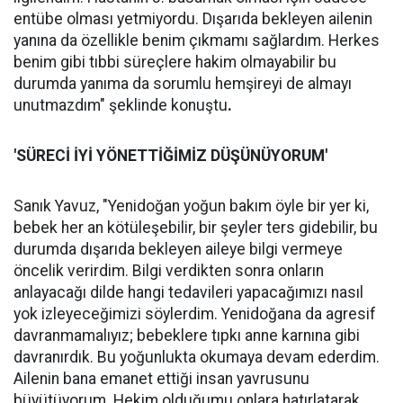
entübe olması yetmiyordu. Dışarıda bekleyen ailenin
yanına da özellikle benim çıkmamı sağlardım. Herkes
benim gibi tıbbi süreçlere hakim olmayabilir bu
durumda yanıma da sorumlu hemşireyi de almayı
unutmazdım" şeklinde konuştu
.
'SÜRECİ İYİ YÖNETTİĞİMİZ DÜŞÜNÜYORUM'
Sanık Yavuz, "Yenidoğan yoğun bakım öyle bir yer ki,
bebek her an kötüleşebilir, bir şeyler ters gidebilir, bu
durumda dışarıda bekleyen aileye bilgi vermeye
öncelik verirdim. Bilgi verdikten sonra onların
anlayacağı dilde hangi tedavileri yapacağımızı nasıl
yok izleyeceğimizi söylerdim. Yenidoğana da agresif
davranmamalıyız; bebeklere tıpkı anne karnına gibi
davranırdık. Bu yoğunlukta okumaya devam ederdim.
Ailenin bana emanet ettiği insan yavrusunu
büyütüyorum. Hekim olduğumu onlara hatırlatarak