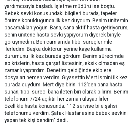
yardımcısıyla başladı. İşletme müdürü ise boştu.
Bebek sevki konusundaki bilgileri burada, tapeler
önüme konulduğunda ilk kez duydum. Benim ünitemin
basamakları yoğun. Bana, sana aktif hasta getiriyorum,
senin ünitene hasta sevki yapıyorum diyerek biriyle
görüşmedim. Ben camiamda tıbbi süreçlerimle
ilerledim. Başka doktorun yerine kaşe kullanma
durumunu ilk kez burada gördüm. Benim sürecimde
epikrizlerin, hasta çarşaf listesinin, eksik olmadan eş
zamanlı yaptırdım. Denetim geldiğinde ekiplere
dosyaları hemen verdim. Gıyasettin Mert ismini ilk kez
burada duydum. Mert diye birini 112'den bana hasta
sunan, tıbbı süreci bana ileten biri olarak bilirim. Benim
telefonum 7/24 açıktır her zaman ulaşabilirler
özellikle hasta konusunda. 112 servise bile şahsi
telefonumu verdim. Şafak Hastanesine bebek sevkini
yapan tek kişi bendim" dedi
.