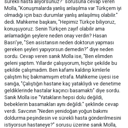
sürekli hasta alıyorsunuz?" sorusuna cevap veren
Molla, "Konuşmalarda yanlış anlaşılma var Türkçem iyi
olmadığı için bazı durumlar yanlış anlaşılmış olabilir."
dedi. Mahkeme başkanı, "Hepimiz Türkçe biliyoruz,
konuşuyoruz. Senin Türkçen zayıf olabilir ama
anlamadığın şeylere neden onay verdin? Hasan
Basri'ye, "Sen asistansın neden doktorun yapması
gereken şeyleri yapıyorsun demedin?" diye neden
sordu. Cevap veren sanık Molla ise, "Ben elimden
geleni yaptım. Yıllardır çalışıyorum, hiçbir şekilde bu
şekilde çalışmadım. Ben kafamı kaldırıp kimlerle
çalıştım hiç bakmamışım etrafa. Mahkeme üyesi ise
sanığa, "Çalıştığın hastane kaç yataklıydı ve denetime
geldiklerinde hastalar kaçıncı basamaktı" diye sordu.
Sanık Molla ise "Yatakların hepsi dolu değildi,
bebeklerin basamakları aynı değildi." şeklinde cevap
verdi. Savcının "Neden yenidoğan yoğun bakımı
doldurma peşindesin ve sürekli hasta gönderilmesini
istiyorsun hastaneye?" sorusu üzerine sanık Molla,