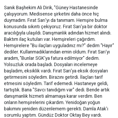
Sanık Başhekim Ali Dirik, "Güney Hastanesinde
çalışıyorum. Medisense şirketini daha önce hiç
duymadım. Fırat Sarı'yı da tanımam. Hemşire bulma
konusunda sıkıntı çekiyoruz. Fırat Sarı'ya bir doktor
aracılığıyla ulaşıldı. Danışmanlık adından hizmet alındı.
Baktım ilaç kutuları var. Hemşireleri çağırdım.
Hemşirelere "Bu ilaçları uyguladınız mı?" dedim "Hayır"
dediler. Kullanmadıklarından emin oldum. Fırat Sarı'yı
aradım, "Bunlar SGK'ya fatura edilmiyor" dedim.
Yolsuzluk orada başladı. Dosyaları incelemeye
başladım, eksiklik vardı. Fırat Sarı'ya eksik dosyaları
getirmesini söyledim. Birazını getirdi. İlaçları tarif
etmesini söyledim. Tarif edemedi. Hastaneye geldi,
tartıştık. Bana "Savcı tanıdığım var" dedi. Bende artık
danışmanlık hizmeti almamaya karar verdim. Ben
onların hemşirelerini çıkardım. Yenidoğan yoğun
bakımını yeniden düzenlemem gerekti. Damla Atak'ı
sorumlu yaptım. Gündüz Doktor Oktay Bey vardı.