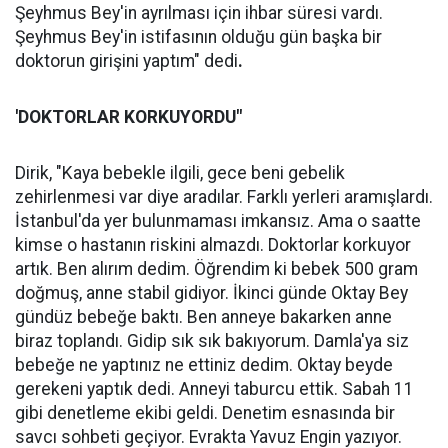
Şeyhmus Bey'in ayrılması için ihbar süresi vardı.
Şeyhmus Bey'in istifasının olduğu gün başka bir
doktorun girişini yaptım" dedi
.
'DOKTORLAR KORKUYORDU"
Dirik, "Kaya bebekle ilgili, gece beni gebelik
zehirlenmesi var diye aradılar. Farklı yerleri aramışlardı.
İstanbul'da yer bulunmaması imkansız. Ama o saatte
kimse o hastanın riskini almazdı. Doktorlar korkuyor
artık. Ben alırım dedim. Öğrendim ki bebek 500 gram
doğmuş, anne stabil gidiyor. İkinci günde Oktay Bey
gündüz bebeğe baktı. Ben anneye bakarken anne
biraz toplandı. Gidip sık sık bakıyorum. Damla'ya siz
bebeğe ne yaptınız ne ettiniz dedim. Oktay beyde
gerekeni yaptık dedi. Anneyi taburcu ettik. Sabah 11
gibi denetleme ekibi geldi. Denetim esnasında bir
savcı sohbeti geçiyor. Evrakta Yavuz Engin yazıyor.