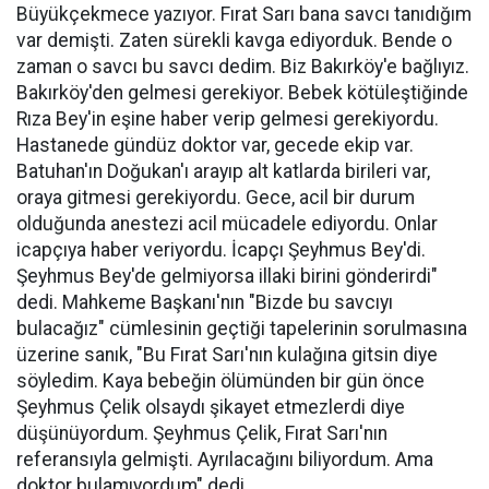
Büyükçekmece yazıyor. Fırat Sarı bana savcı tanıdığım
var demişti. Zaten sürekli kavga ediyorduk. Bende o
zaman o savcı bu savcı dedim. Biz Bakırköy'e bağlıyız.
Bakırköy'den gelmesi gerekiyor. Bebek kötüleştiğinde
Rıza Bey'in eşine haber verip gelmesi gerekiyordu.
Hastanede gündüz doktor var, gecede ekip var.
Batuhan'ın Doğukan'ı arayıp alt katlarda birileri var,
oraya gitmesi gerekiyordu. Gece, acil bir durum
olduğunda anestezi acil mücadele ediyordu. Onlar
icapçıya haber veriyordu. İcapçı Şeyhmus Bey'di.
Şeyhmus Bey'de gelmiyorsa illaki birini gönderirdi"
dedi. Mahkeme Başkanı'nın "Bizde bu savcıyı
bulacağız" cümlesinin geçtiği tapelerinin sorulmasına
üzerine sanık, "Bu Fırat Sarı'nın kulağına gitsin diye
söyledim. Kaya bebeğin ölümünden bir gün önce
Şeyhmus Çelik olsaydı şikayet etmezlerdi diye
düşünüyordum. Şeyhmus Çelik, Fırat Sarı'nın
referansıyla gelmişti. Ayrılacağını biliyordum. Ama
doktor bulamıyordum" dedi
.