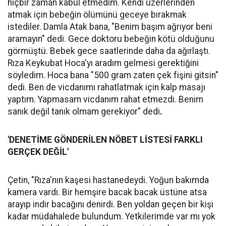
hiçbir zaman kabul etmedim. Kendi üzerlerinden
atmak için bebeğin ölümünü geceye bırakmak
istediler. Damla Atak bana, "Benim başım ağrıyor beni
aramayın" dedi. Gece doktoru bebeğin kötü olduğunu
görmüştü. Bebek gece saatlerinde daha da ağırlaştı.
Rıza Keykubat Hoca'yı aradım gelmesi gerektiğini
söyledim. Hoca bana "500 gram zaten çek fişini gitsin"
dedi. Ben de vicdanımı rahatlatmak için kalp masajı
yaptım. Yapmasam vicdanım rahat etmezdi. Benim
sanık değil tanık olmam gerekiyor" dedi
.
'DENETİME GÖNDERİLEN NÖBET LİSTESİ FARKLI
GERÇEK DEĞİL'
Çetin, "Rıza'nın kaşesi hastanedeydi. Yoğun bakımda
kamera vardı. Bir hemşire bacak bacak üstüne atsa
arayıp indir bacağını denirdi. Ben yoldan geçen bir kişi
kadar müdahalede bulundum. Yetkilerimde var mı yok