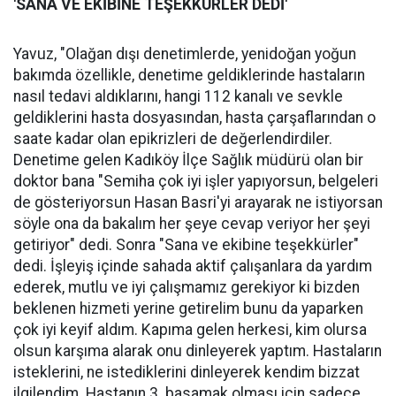
'SANA VE EKİBİNE TEŞEKKÜRLER DEDİ'
Yavuz, "Olağan dışı denetimlerde, yenidoğan yoğun
bakımda özellikle, denetime geldiklerinde hastaların
nasıl tedavi aldıklarını, hangi 112 kanalı ve sevkle
geldiklerini hasta dosyasından, hasta çarşaflarından o
saate kadar olan epikrizleri de değerlendirdiler.
Denetime gelen Kadıköy İlçe Sağlık müdürü olan bir
doktor bana "Semiha çok iyi işler yapıyorsun, belgeleri
de gösteriyorsun Hasan Basri'yi arayarak ne istiyorsan
söyle ona da bakalım her şeye cevap veriyor her şeyi
getiriyor" dedi. Sonra "Sana ve ekibine teşekkürler"
dedi. İşleyiş içinde sahada aktif çalışanlara da yardım
ederek, mutlu ve iyi çalışmamız gerekiyor ki bizden
beklenen hizmeti yerine getirelim bunu da yaparken
çok iyi keyif aldım. Kapıma gelen herkesi, kim olursa
olsun karşıma alarak onu dinleyerek yaptım. Hastaların
isteklerini, ne istediklerini dinleyerek kendim bizzat
ilgilendim. Hastanın 3. basamak olması için sadece