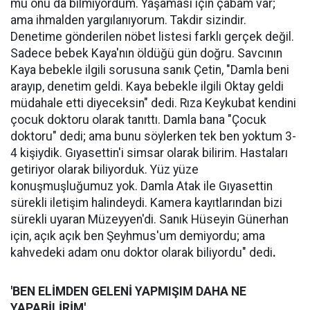
mu onu da bilmiyordum. Yaşaması için çabam var;
ama ihmalden yargılanıyorum. Takdir sizindir.
Denetime gönderilen nöbet listesi farklı gerçek değil.
Sadece bebek Kaya'nın öldüğü gün doğru. Savcının
Kaya bebekle ilgili sorusuna sanık Çetin, "Damla beni
arayıp, denetim geldi. Kaya bebekle ilgili Oktay geldi
müdahale etti diyeceksin" dedi. Rıza Keykubat kendini
çocuk doktoru olarak tanıttı. Damla bana "Çocuk
doktoru" dedi; ama bunu söylerken tek ben yoktum 3-
4 kişiydik. Gıyasettin'i simsar olarak bilirim. Hastaları
getiriyor olarak biliyorduk. Yüz yüze
konuşmuşluğumuz yok. Damla Atak ile Gıyasettin
sürekli iletişim halindeydi. Kamera kayıtlarından bizi
sürekli uyaran Müzeyyen'di. Sanık Hüseyin Günerhan
için, açık açık ben Şeyhmus'um demiyordu; ama
kahvedeki adam onu doktor olarak biliyordu" dedi
.
'BEN ELİMDEN GELENİ YAPMIŞIM DAHA NE
YAPABİLİRİM'