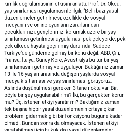
kimlik doğrulamasının etkisini anlattı. Prof. Dr. Okcu,
yaş sınırlaması uygulaması ile ilgili, "Belli bazı yasal
düzenlemeler getirilmesi, özellikle de sosyal
medyanın ve online oyunların zararlarından
çocuklarımızı, gençlerimizi korumak üzere bir yaş
sınırlaması getirilmesi uygulaması pek çok yerde, pek
çok ülkede hayata geçirilmiş durumda. Sadece
Türkiye'de gündeme gelmiş bir konu değil. ABD, Çin,
Fransa, İtalya, Güney Kore, Avustralya bu tür bir yaş
sınırlamasını getirmiş ve uyguluyor. Baktığımız zaman
13 ile 16 yaşları arasında değişen yaşlarda sosyal
medya kısıtlaması ve yaş sınırlaması görüyoruz.
Aslında düşünülmesi gereken 3 tane nokta var. Bir,
böyle bir şey uygulanabilir mi? İki, bu gerçekten korur
mu? Üç, istenen etkiyi yaratır mı? Baktığımız zaman
tek başına hiçbir yasal düzenlemenin ortaya çıkan
problemi gidermek gibi bir fonksiyonu bugüne kadar
olmadı. Bundan sonra da olmayacak. İstenen etkiyi
yaratabilmesi için hukuk dışı yasal düzenlemeler