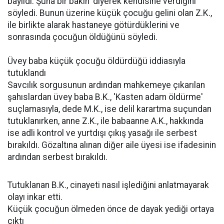
bayıldı. Şuna bir bakın' diyerek kendisine verdiğini
söyledi. Bunun üzerine küçük çocuğu gelini olan Z.K.,
ile birlikte alarak hastaneye götürdüklerini ve
sonrasında çocuğun öldüğünü söyledi.
Üvey baba küçük çocuğu öldürdüğü iddiasıyla
tutuklandı
Savcılık sorgusunun ardından mahkemeye çıkarılan
şahıslardan üvey baba B.K., 'Kasten adam öldürme'
suçlamasıyla, dede M.K., ise delil karartma suçundan
tutuklanırken, anne Z.K., ile babaanne A.K., hakkında
ise adli kontrol ve yurtdışı çıkış yasağı ile serbest
bırakıldı. Gözaltına alınan diğer aile üyesi ise ifadesinin
ardından serbest bırakıldı.
Tutuklanan B.K., cinayeti nasıl işlediğini anlatmayarak
olayı inkar etti.
Küçük çocuğun ölmeden önce de dayak yediği ortaya
çıktı