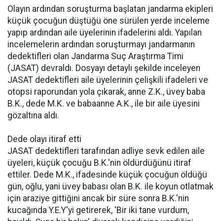
Olayın ardından soruşturma başlatan jandarma ekipleri
küçük çocuğun düştüğü öne sürülen yerde inceleme
yapıp ardından aile üyelerinin ifadelerini aldı. Yapılan
incelemelerin ardından soruşturmayı jandarmanın
dedektifleri olan Jandarma Suç Araştırma Timi
(JASAT) devraldı. Dosyayı detaylı şekilde inceleyen
JASAT dedektifleri aile üyelerinin çelişkili ifadeleri ve
otopsi raporundan yola çıkarak, anne Z.K., üvey baba
B.K., dede M.K. ve babaanne A.K., ile bir aile üyesini
gözaltına aldı.
Dede olayı itiraf etti
JASAT dedektifleri tarafından adliye sevk edilen aile
üyeleri, küçük çocuğu B.K.'nin öldürdüğünü itiraf
ettiler. Dede M.K., ifadesinde küçük çocuğun öldüğü
gün, oğlu, yani üvey babası olan B.K. ile koyun otlatmak
için araziye gittiğini ancak bir süre sonra B.K.'nin
kucağında Y.E.Y'yi getirerek, 'Bir iki tane vurdum,