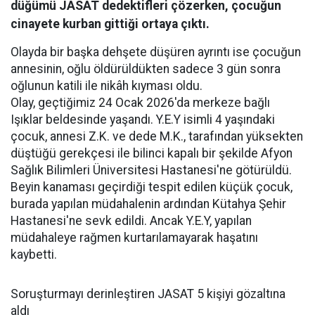
düğümü JASAT dedektifleri çözerken, çocuğun
cinayete kurban gittiği ortaya çıktı.
Olayda bir başka dehşete düşüren ayrıntı ise çocuğun
annesinin, oğlu öldürüldükten sadece 3 gün sonra
oğlunun katili ile nikâh kıyması oldu.
Olay, geçtiğimiz 24 Ocak 2026'da merkeze bağlı
Işıklar beldesinde yaşandı. Y.E.Y isimli 4 yaşındaki
çocuk, annesi Z.K. ve dede M.K., tarafından yüksekten
düştüğü gerekçesi ile bilinci kapalı bir şekilde Afyon
Sağlık Bilimleri Üniversitesi Hastanesi'ne götürüldü.
Beyin kanaması geçirdiği tespit edilen küçük çocuk,
burada yapılan müdahalenin ardından Kütahya Şehir
Hastanesi'ne sevk edildi. Ancak Y.E.Y, yapılan
müdahaleye rağmen kurtarılamayarak haşatını
kaybetti.
Soruşturmayı derinleştiren JASAT 5 kişiyi gözaltına
aldı