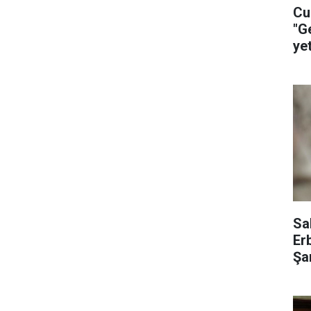
Cu
"G
ye
ça
Sa
Er
Şar