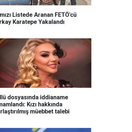
rmızı Listede Aranan FETÖ'cü
rkay Karatepe Yakalandı
llü dosyasında iddianame
mamlandı: Kızı hakkında
ırlaştırılmış müebbet talebi