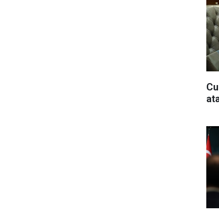
Cu
at