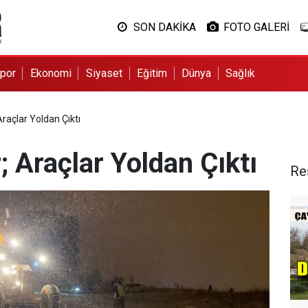
SON DAKİKA
FOTO GALERİ
por
Ekonomi
Siyaset
Eğitim
Dünya
Sağlık
raçlar Yoldan Çıktı
 Araçlar Yoldan Çıktı
Re