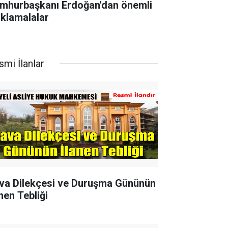
mhurbaşkanı Erdoğan'dan önemli
ıklamalalar
smi İlanlar
va Dilekçesi ve Duruşma Gününün
nen Tebliği