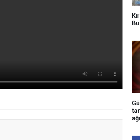
Kı
Bu
Gü
ta
ağ