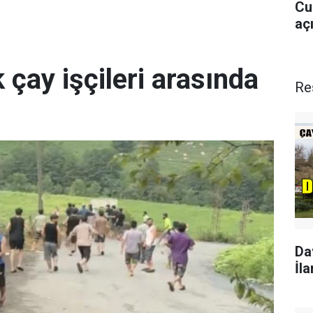
Cu
aç
 çay işçileri arasında
Re
Da
İla