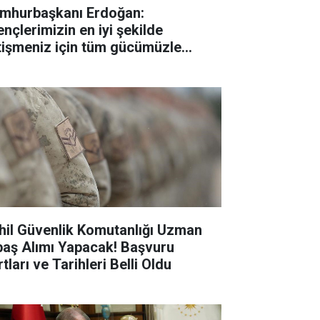
mhurbaşkanı Erdoğan:
ençlerimizin en iyi şekilde
tişmeniz için tüm gücümüzle
lışıyoruz"
hil Güvenlik Komutanlığı Uzman
baş Alımı Yapacak! Başvuru
tları ve Tarihleri Belli Oldu