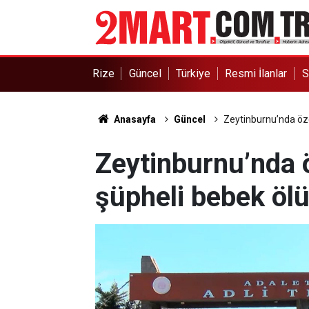
Rize
Güncel
Türkiye
Resmi İlanlar
S
Anasayfa
Güncel
Zeytinburnu’nda öz
Zeytinburnu’nda 
şüpheli bebek öl