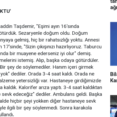
ta
ağ
OKTU'
ddin Taşdemir, "Eşimi ayın 16'sında
götürdük. Sezaryenle doğum oldu. Doğum
aya gelmiş, hiç bir rahatsızlığı yoktu. Annesi
 17'sinde, "Sizin çıkışınızı hazırlıyoruz. Taburcu
nda bir muayene ederseniz iyi olur" demiş.
lerini istemiş. Alıp, başka odaya götürdüler.
Bir şey de söylemediler. Hanım içeri girmek
 yok" dediler. Orada 3-4 saat kaldı. Orada ne
Bi
Ka
zeme yetersizliği var. Hastaneye girdiğimizde
a kaldık. Kalorifer arıza yaptı. 3-4 saat kaldıktan
sevk edeceğiz" dediler. Ambulans geldi. Başka
lde hiçbir şeyi yokken diğer hastaneye sevk
iyle ilgili bir şey söylenmedi. Sonra karakola
ullandı
.