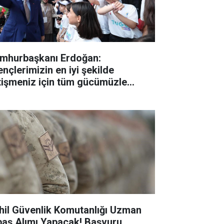
mhurbaşkanı Erdoğan:
ençlerimizin en iyi şekilde
tişmeniz için tüm gücümüzle
lışıyoruz"
hil Güvenlik Komutanlığı Uzman
baş Alımı Yapacak! Başvuru