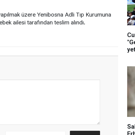
apılmak üzere Yenibosna Adli Tıp Kurumuna
ebek ailesi tarafından teslim alındı
.
Cu
"G
ye
ça
Sa
Er