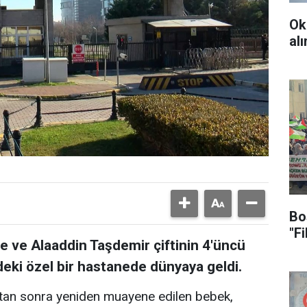
Ok
al
Bo
"F
ve Alaaddin Taşdemir çiftinin 4'üncü
eki özel bir hastanede dünyaya geldi.
ktan sonra yeniden muayene edilen bebek,