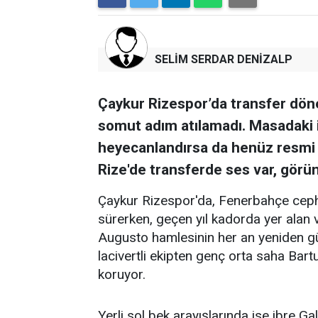
SELİM SERDAR DENİZALP
Çaykur Rizespor’da transfer dö
somut adım atılamadı. Masadaki id
heyecanlandırsa da henüz resmi y
Rize'de transferde ses var, görün
Çaykur Rizespor'da, Fenerbahçe cep
sürerken, geçen yıl kadorda yer alan 
Augusto hamlesinin her an yeniden gü
lacivertli ekipten genç orta saha Bartu
koruyor.
Yerli sol bek arayışlarında ise ibre