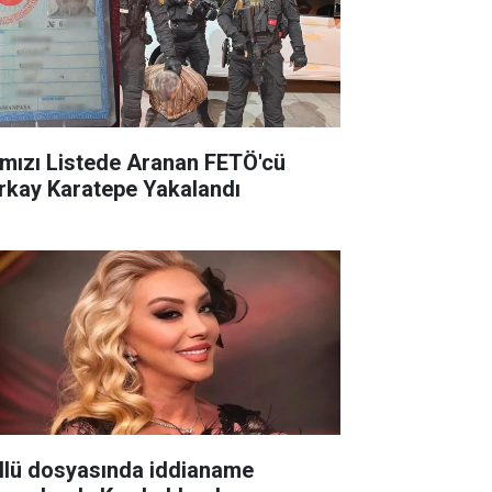
rmızı Listede Aranan FETÖ'cü
rkay Karatepe Yakalandı
llü dosyasında iddianame