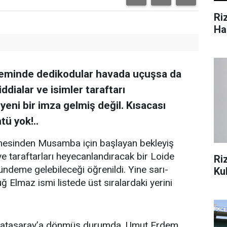
Ri
Ha
neminde dedikodular havada uçuşsa da
dialar ve isimler taraftarı
eni bir imza gelmiş değil. Kısacası
tü yok!..
hesinden Musamba için başlayan bekleyiş
ve taraftarları heyecanlandıracak bir Loide
Ri
ndeme gelebileceği öğrenildi. Yine sarı-
Ku
ğ Elmaz ismi listede üst sıralardaki yerini
 Galatasaray’a dönmüş durumda. Umut Erdem