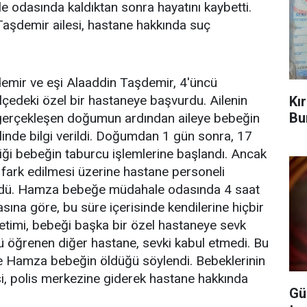
e odasında kaldıktan sonra hayatını kaybetti.
aşdemir ailesi, hastane hakkında suç
emir ve eşi Alaaddin Taşdemir, 4'üncü
lçedeki özel bir hastaneye başvurdu. Ailenin
Kı
Bu
e gerçekleşen doğumun ardından aileye bebeğin
inde bilgi verildi. Doğumdan 1 gün sonra, 17
iği bebeğin taburcu işlemlerine başlandı. Ancak
 fark edilmesi üzerine hastane personeli
ldü. Hamza bebeğe müdahale odasında 4 saat
sına göre, bu süre içerisinde kendilerine hiçbir
netimi, bebeği başka bir özel hastaneye sevk
 öğrenen diğer hastane, sevki kabul etmedi. Bu
e Hamza bebeğin öldüğü söylendi. Bebeklerinin
i, polis merkezine giderek hastane hakkında
Gü