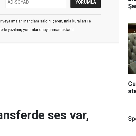
Şar
veya imalar, inançlara saldırı içeren, imla kuralları ile
flerle yazılmış yorumlar onaylanmamaktadır.
Cu
at
ansferde ses var,
Sp