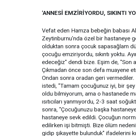
'ANNESİ EMZİRİYORDU, SIKINTI Y
Vefat eden Hamza bebeğin babası Ala
Zeytinburnu'nda özel bir hastaneye 
olduktan sonra çocuk sapasağlam düny
çocuğu emziriyordu, sıkıntı yoktu. Ayın
edeceğiz" dendi bize. Eşim de, "Son a
Çıkmadan önce son defa muayene etme
Ondan sonra oradan geri vermediler. 
istedi, "Tamam çocuğunuz iyi, bir şey
oldu bilmiyorum, ama o hastanede mal
ısıtıcıları yanmıyordu, 2-3 saat soğukt
sonra, "Çocuğunuzu başka hastaneye 
hastaneye sevk edildi. Çocuğun norma
edilirken işi bitmişti. Bize ölüm neden
gidip şikayette bulunduk" ifadelerini k