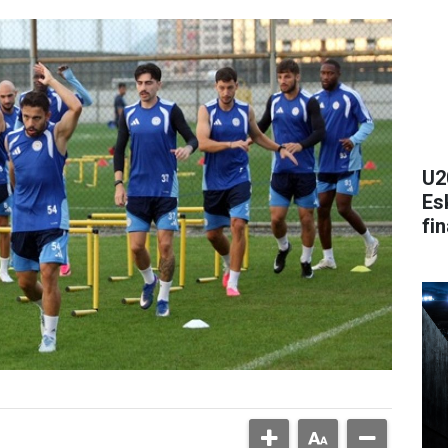
U2
Esk
fi