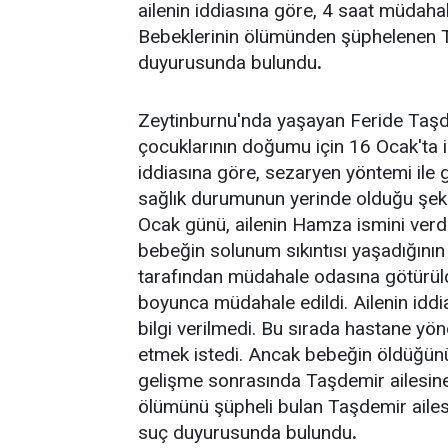
ailenin iddiasına göre, 4 saat müdahal
Bebeklerinin ölümünden şüphelenen T
duyurusunda bulundu
.
Zeytinburnu'nda yaşayan Feride Taşd
çocuklarının doğumu için 16 Ocak'ta i
iddiasına göre, sezaryen yöntemi il
sağlık durumunun yerinde olduğu şekl
Ocak günü, ailenin Hamza ismini verd
bebeğin solunum sıkıntısı yaşadığının
tarafından müdahale odasına götürü
boyunca müdahale edildi. Ailenin iddia
bilgi verilmedi. Bu sırada hastane yö
etmek istedi. Ancak bebeğin öldüğünü
gelişme sonrasında Taşdemir ailesin
ölümünü şüpheli bulan Taşdemir ailes
suç duyurusunda bulundu
.