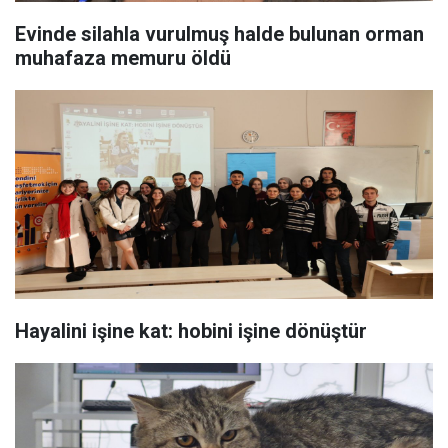
Evinde silahla vurulmuş halde bulunan orman
muhafaza memuru öldü
Hayalini işine kat: hobini işine dönüştür