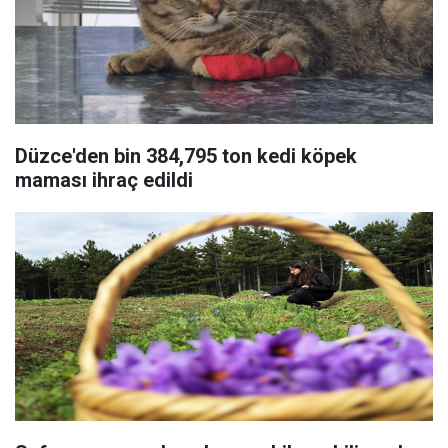
Düzce'den bin 384,795 ton kedi köpek
maması ihraç edildi