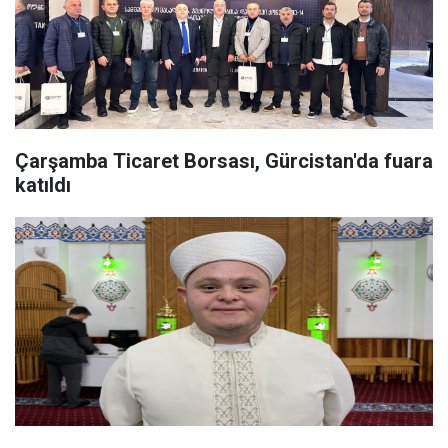
Çarşamba Ticaret Borsası, Gürcistan'da fuara
katıldı