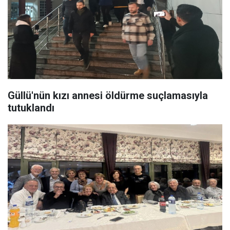
Güllü'nün kızı annesi öldürme suçlamasıyla
tutuklandı