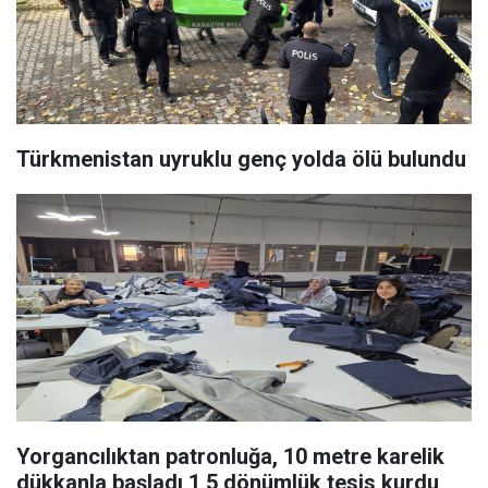
Türkmenistan uyruklu genç yolda ölü bulundu
Yorgancılıktan patronluğa, 10 metre karelik
dükkanla başladı 1,5 dönümlük tesis kurdu