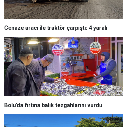
Cenaze aracı ile traktör çarpıştı: 4 yaralı
Bolu'da fırtına balık tezgahlarını vurdu