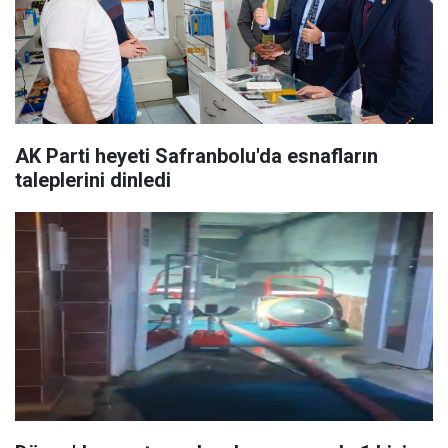
AK Parti heyeti Safranbolu'da esnafların
taleplerini dinledi