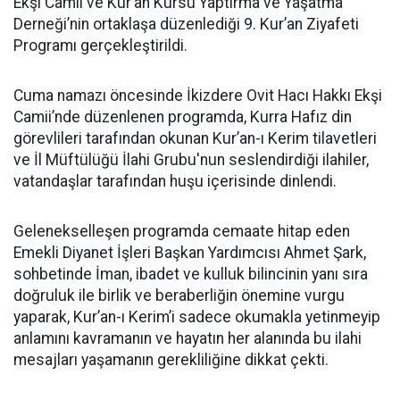
Ekşi Camii ve Kur’an Kursu Yaptırma ve Yaşatma
Derneği’nin ortaklaşa düzenlediği 9. Kur’an Ziyafeti
Programı gerçekleştirildi.
Cuma namazı öncesinde İkizdere Ovit Hacı Hakkı Ekşi
Camii’nde düzenlenen programda, Kurra Hafız din
görevlileri tarafından okunan Kur’an-ı Kerim tilavetleri
ve İl Müftülüğü İlahi Grubu'nun seslendirdiği ilahiler,
vatandaşlar tarafından huşu içerisinde dinlendi.
Gelenekselleşen programda cemaate hitap eden
Emekli Diyanet İşleri Başkan Yardımcısı Ahmet Şark,
sohbetinde İman, ibadet ve kulluk bilincinin yanı sıra
doğruluk ile birlik ve beraberliğin önemine vurgu
yaparak, Kur’an-ı Kerim’i sadece okumakla yetinmeyip
anlamını kavramanın ve hayatın her alanında bu ilahi
mesajları yaşamanın gerekliliğine dikkat çekti.