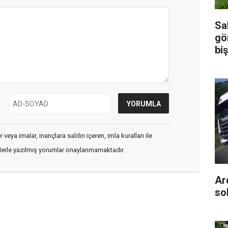
Sal
gö
biş
veya imalar, inançlara saldırı içeren, imla kuralları ile
flerle yazılmış yorumlar onaylanmamaktadır.
Ar
so