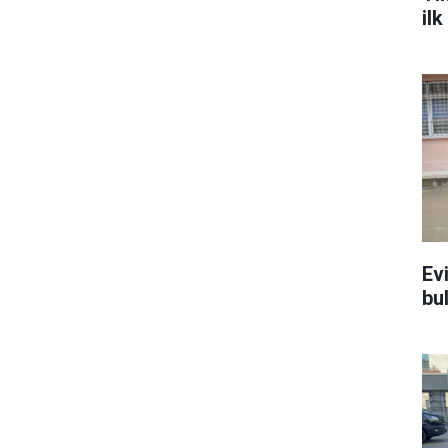
il
Ev
bu