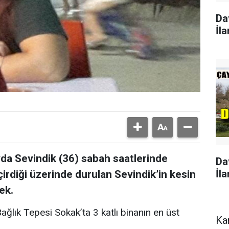
Da
İla
da Sevindik (36) sabah saatlerinde
Da
İla
çirdiği üzerinde durulan Sevindik’in kesin
ek.
ağlık Tepesi Sokak’ta 3 katlı binanın en üst
Ka