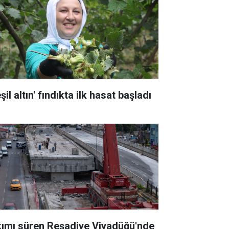
şil altın' fındıkta ilk hasat başladı
kımı süren Reşadiye Viyadüğü'nde