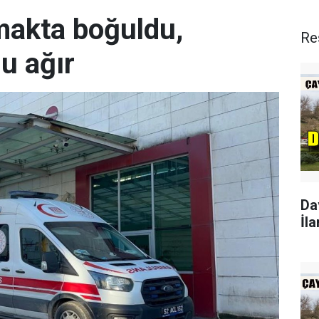
rmakta boğuldu,
Re
u ağır
Da
İla