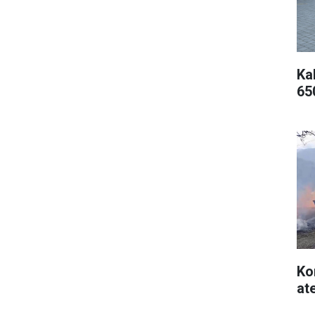
Kal
65
Ko
at