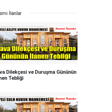
smi İlanlar
va Dilekçesi ve Duruşma Gününün
nen Tebliği