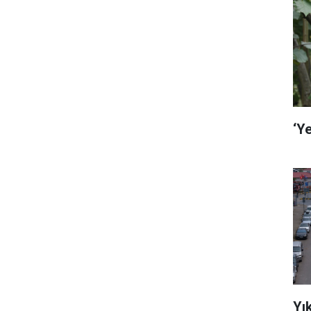
‘Ye
Yı