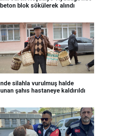
k beton blok sökülerek alındı
inde silahla vurulmuş halde
lunan şahıs hastaneye kaldırıldı