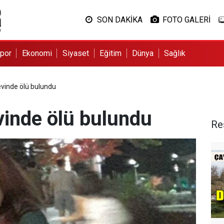
SON DAKİKA
FOTO GALERİ
por
Ekonomi
Siyaset
Eğitim
Dünya
Sağlık
evinde ölü bulundu
vinde ölü bulundu
Re