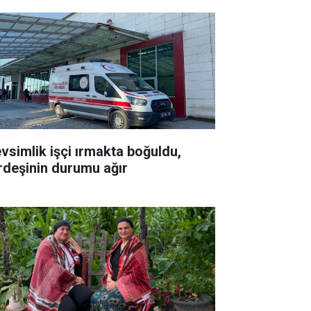
vsimlik işçi ırmakta boğuldu,
rdeşinin durumu ağır