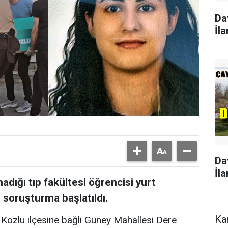
Da
İla
Da
İla
adığı tıp fakültesi öğrencisi yurt
i soruşturma başlatıldı.
Ka
 Kozlu ilçesine bağlı Güney Mahallesi Dere