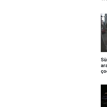
Sü
ar
ço