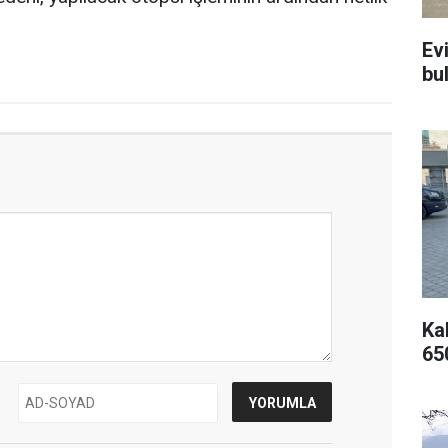
Ev
bu
Kal
65