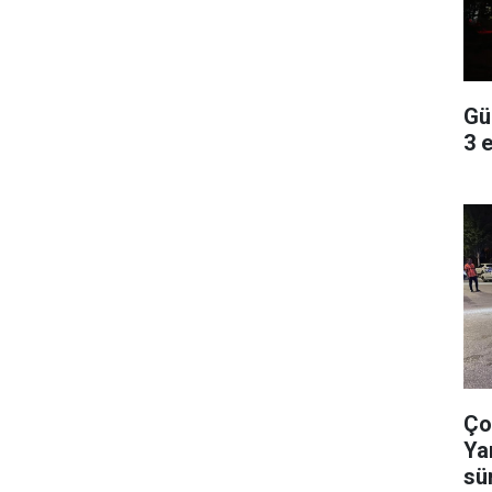
Gü
3 
Ço
Ya
sü