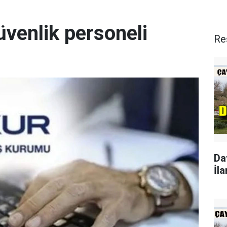
üvenlik personeli
Re
Da
İla