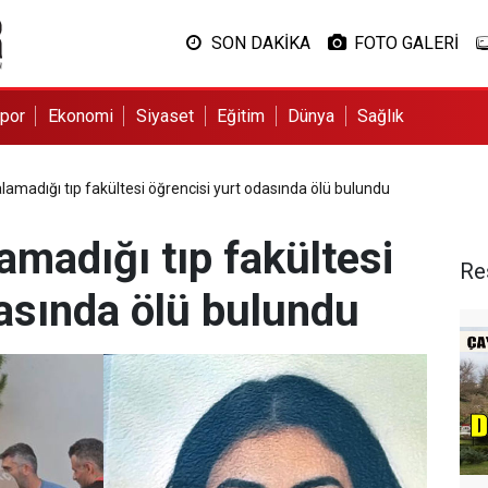
SON DAKİKA
FOTO GALERİ
por
Ekonomi
Siyaset
Eğitim
Dünya
Sağlık
alamadığı tıp fakültesi öğrencisi yurt odasında ölü bulundu
amadığı tıp fakültesi
Re
dasında ölü bulundu