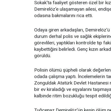
Sokak'ta faaliyet gösteren özel bir 
Demirelöz'e ulaşamayan ailesi, endişel
odasına bakmalarını rica etti.
Odaya giren arkadaşları, Demirelöz'ü
durum derhal polis ve sağlık ekiplerine
görevlileri, yaptıkları kontrolde tıp fa
kaybettiğini belirledi. Genç kızın ark
görüldü.
Polisin ölümü şüpheli olarak değerlen
odada çalışma yaptı. İncelemelerin 
Zonguldak Atatürk Devlet Hastanesi m
bir ev kiraladığı ve eşyalarını taşıma
kalbinde ritim bozukluğu tespit edildiğ
Tuğçenaz Demirelöz'ün kesin ölüm ned