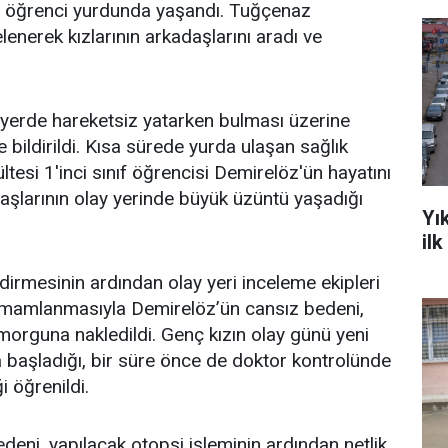
kız öğrenci yurdunda yaşandı. Tuğçenaz
enerek kızlarının arkadaşlarını aradı ve
 yerde hareketsiz yatarken bulması üzerine
 bildirildi. Kısa sürede yurda ulaşan sağlık
kültesi 1'inci sınıf öğrencisi Demirelöz'ün hayatını
adaşlarının olay yerinde büyük üzüntü yaşadığı
Yı
il
dirmesinin ardından olay yeri inceleme ekipleri
tamamlanmasıyla Demirelöz’ün cansız bedeni,
orguna nakledildi. Genç kızın olay günü yeni
ya başladığı, bir süre önce de doktor kontrolünde
i öğrenildi.
eni, yapılacak otopsi işleminin ardından netlik