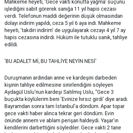
Mahkeme heyeti, 'Gece vakti konutta yağma' suçunu
işlediğini sabit görerek sanığa 11 yıl hapis cezası
verdi. Telefonun maddi değerinin düşük olmasından
dolayı indirim yapıldı, ceza 5 yıl 6 aya indi. Mahkeme
heyeti, 'takdiri indirim' de uygulayarak cezayı 4 yıl 7 ay
hapis cezasına indirdi. Hüküm ile tutuklu sanık, tahliye
edildi.
'BU ADALET Mİ, BU TAHLİYE NEYİN NESİ'
Duruşmanın ardından anne ve kardeşini darbeden
kişinin tahliye edilmesine sinirlendiğini söyleyen
Aydagül Uslu'nun kardeşi Satılmış Uslu, "Gece 3
buçukta köylülerim beni 'Evinize hırsız girdi' diye aradı.
Bayramdan sonra tam İstanbul'a döndüm. Apar topar
gece vakti haber alınca tekrar geri döndüm. Evin
önünde annem ve ablam perişan haldeydi. Yaşar'ın
kendilerini darbettiğini söylediler. Gece vakti 2 tane