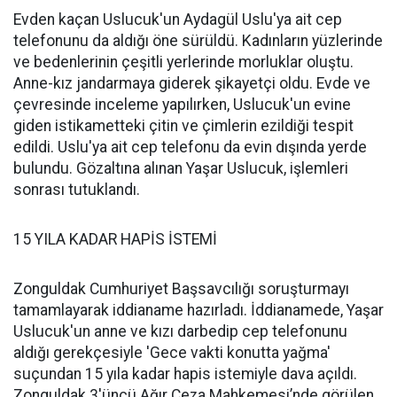
Evden kaçan Uslucuk'un Aydagül Uslu'ya ait cep
telefonunu da aldığı öne sürüldü. Kadınların yüzlerinde
ve bedenlerinin çeşitli yerlerinde morluklar oluştu.
Anne-kız jandarmaya giderek şikayetçi oldu. Evde ve
çevresinde inceleme yapılırken, Uslucuk'un evine
giden istikametteki çitin ve çimlerin ezildiği tespit
edildi. Uslu'ya ait cep telefonu da evin dışında yerde
bulundu. Gözaltına alınan Yaşar Uslucuk, işlemleri
sonrası tutuklandı.
15 YILA KADAR HAPİS İSTEMİ
Zonguldak Cumhuriyet Başsavcılığı soruşturmayı
tamamlayarak iddianame hazırladı. İddianamede, Yaşar
Uslucuk'un anne ve kızı darbedip cep telefonunu
aldığı gerekçesiyle 'Gece vakti konutta yağma'
suçundan 15 yıla kadar hapis istemiyle dava açıldı.
Zonguldak 3'üncü Ağır Ceza Mahkemesi’nde görülen