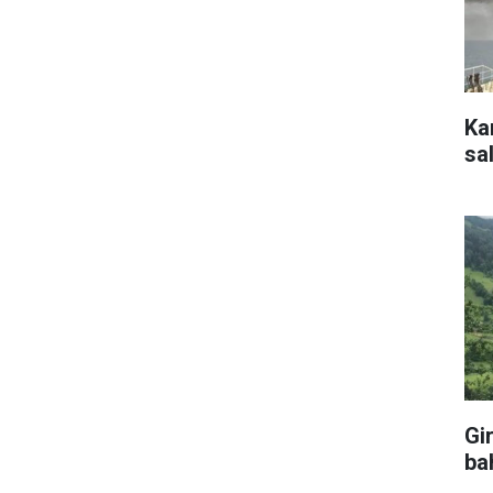
Ka
sal
Gi
ba