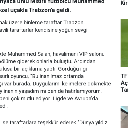
ünyaca ünlü Mısırlı futbolcu Muhammed
Kir
el uçakla Trabzon'a geldi.
lamak üzere binlerce taraftar Trabzon
ili taraftarlar kendisine yoğun sevgi
likte Muhammed Salah, havalimanı VIP salonu
ölüme giderek onlarla buluştu. Ardından
ısa bir açıklama yaptı. Gördüğü ilgi
TF
sırlı oyuncu, "Bu inanılmaz ortamda
Aç
şi var burada. Duygularımı kelimelere dökmekte
Tar
y inanın yaşadım mı ben de hatırlamıyorum.
k beni çok mutlu ediyor. Ligde ve Avrupa'da
edi.
se taraftarlara teşekkür ederek "Dünya yıldızı