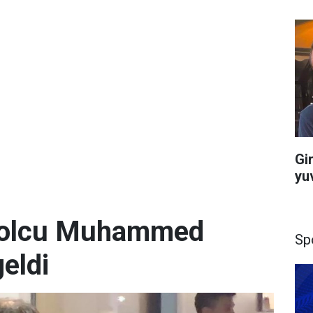
Gi
yu
utbolcu Muhammed
Sp
geldi