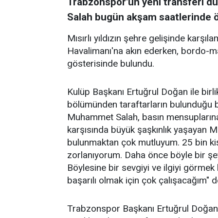
Trabzonspor'un yeni transferi d
Salah bugün akşam saatlerinde öz
Mısırlı yıldızın şehre gelişinde karşı
Havalimanı'na akın ederken, bordo-mav
gösterisinde bulundu.
Kulüp Başkanı Ertuğrul Doğan ile bir
bölümünden taraftarların bulunduğu b
Muhammet Salah, basın mensuplarına k
karşısında büyük şaşkınlık yaşayan Mı
bulunmaktan çok mutluyum. 25 bin ki
zorlanıyorum. Daha önce böyle bir şe
Böylesine bir sevgiyi ve ilgiyi görme
başarılı olmak için çok çalışacağım" d
Trabzonspor Başkanı Ertuğrul Doğan i