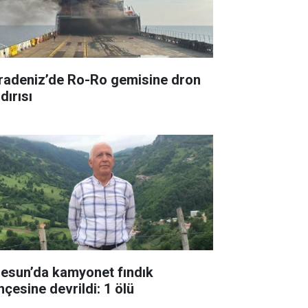
radeniz’de Ro-Ro gemisine dron
dırısı
resun’da kamyonet fındık
hçesine devrildi: 1 ölü