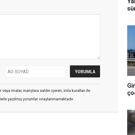
Ya
sü
Gi
veya imalar, inançlara saldırı içeren, imla kuralları ile
ço
flerle yazılmış yorumlar onaylanmamaktadır.