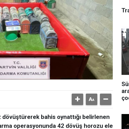
Tr
Sü
ar
ço
z dövüştürerek bahis oynattığı belirlenen
ndarma operasyonunda 42 dövüş horozu ele