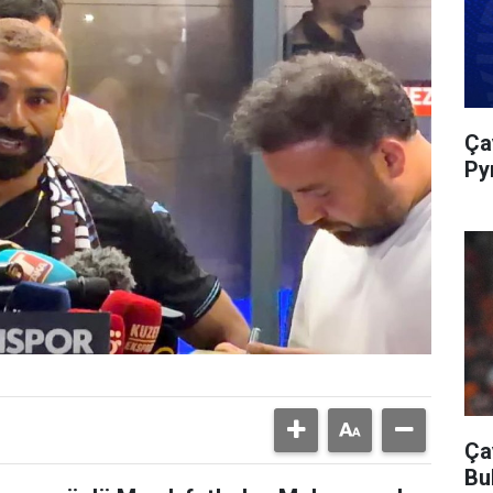
Ça
Py
Ça
Bu