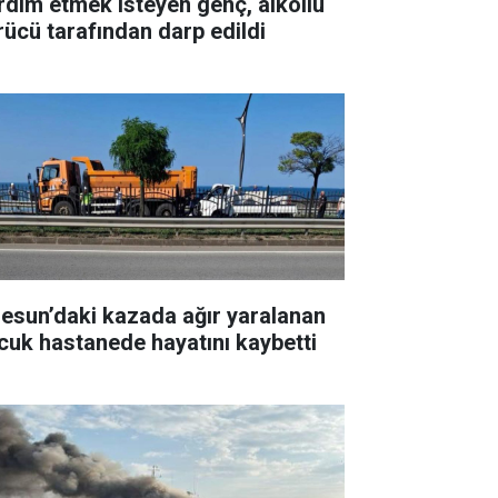
rdım etmek isteyen genç, alkollü
rücü tarafından darp edildi
resun’daki kazada ağır yaralanan
cuk hastanede hayatını kaybetti