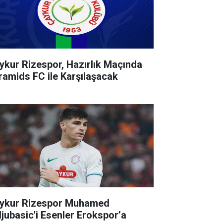
ykur Rizespor, Hazırlık Maçında
ramids FC ile Karşılaşacak
ykur Rizespor Muhamed
ljubasic'i Esenler Erokspor’a