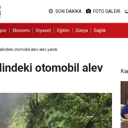
SON DAKİKA
FOTO GALERİ
por
Ekonomi
Siyaset
Eğitim
Dünya
Sağlık
halindeki otomobil alev alev yandı
lindeki otomobil alev
Ka