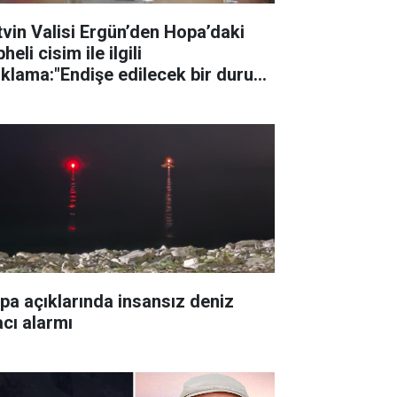
tvin Valisi Ergün’den Hopa’daki
heli cisim ile ilgili
ıklama:"Endişe edilecek bir durum
, yol yeniden trafiğe açıldı"
pa açıklarında insansız deniz
acı alarmı