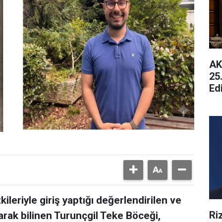
AK
25
Ed
Ge
tkileriyle giriş yaptığı değerlendirilen ve
Ri
arak bilinen Turunçgil Teke Böceği,