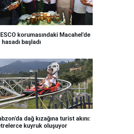
ESCO korumasındaki Macahel'de
l hasadı başladı
abzon'da dağ kızağına turist akını:
trelerce kuyruk oluşuyor