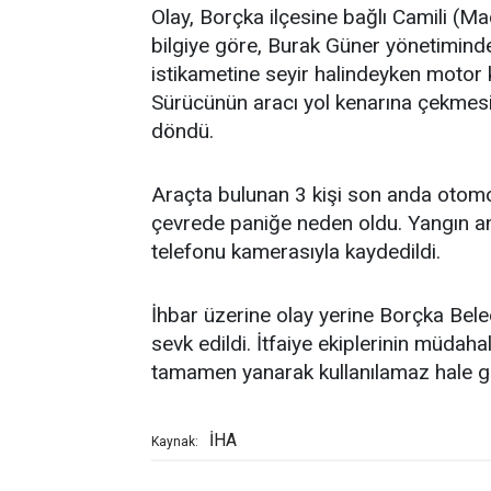
Olay, Borçka ilçesine bağlı Camili (M
bilgiye göre, Burak Güner yönetimind
istikametine seyir halindeyken motor
Sürücünün aracı yol kenarına çekmesi
döndü.
Araçta bulunan 3 kişi son anda otomob
çevrede paniğe neden oldu. Yangın an
telefonu kamerasıyla kaydedildi.
İhbar üzerine olay yerine Borçka Beledi
sevk edildi. İtfaiye ekiplerinin müda
tamamen yanarak kullanılamaz hale ge
İHA
Kaynak: