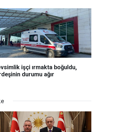
vsimlik işçi ırmakta boğuldu,
rdeşinin durumu ağır
ze