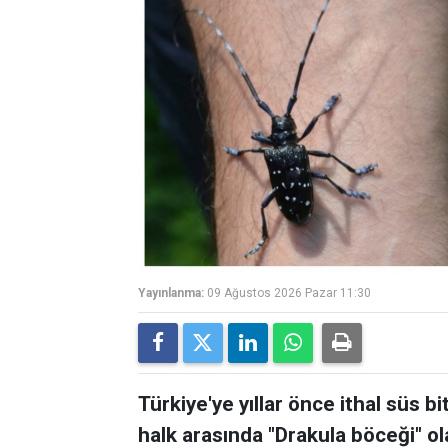
Yayınlanma:
09 Ağustos 2026 Pazar 11:30
Türkiye'ye yıllar önce ithal süs bi
halk arasında "Drakula böceği" ol