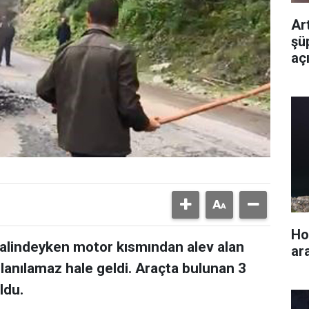
Ar
şüp
aç
yok
Ho
 halindeyken motor kısmından alev alan
ar
lanılamaz hale geldi. Araçta bulunan 3
ldu.