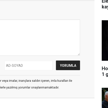
Ele
ka
Ho
1 
veya imalar, inançlara saldırı içeren, imla kuralları ile
flerle yazılmış yorumlar onaylanmamaktadır.