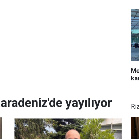
Me
ka
aradeniz'de yayılıyor
Ri