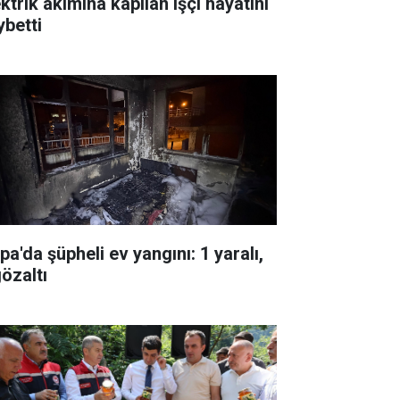
ktrik akımına kapılan işçi hayatını
ybetti
pa'da şüpheli ev yangını: 1 yaralı,
gözaltı