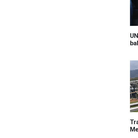
UN
ba
Tr
Me