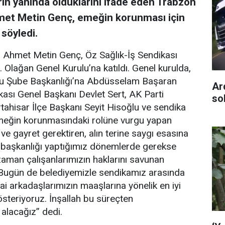
ın yanında olduklarını ifade eden Trabzon
met Metin Genç, emeğin korunması için
 söyledi.
 Ahmet Metin Genç, Öz Sağlık-İş Sendikası
 Olağan Genel Kurulu’na katıldı. Genel kurulda,
lu Şube Başkanlığı’na Abdüsselam Başaran
Ar
ikası Genel Başkanı Devlet Sert, AK Parti
so
ahisar İlçe Başkanı Seyit Hisoğlu ve sendika
 emeğin korunmasındaki rolüne vurgu yapan
ve gayret gerektiren, alın terine saygı esasına
 il başkanlığı yaptığımız dönemlerde gerekse
zaman çalışanlarımızın haklarını savunan
. Bugün de belediyemizle sendikamız arasında
arkadaşlarımızın maaşlarına yönelik en iyi
österiyoruz. İnşallah bu süreçten
 alacağız” dedi.