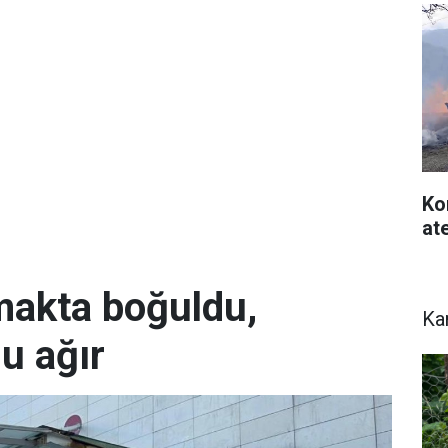
Ko
at
rmakta boğuldu,
Ka
u ağır