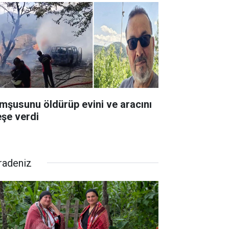
mşusunu öldürüp evini ve aracını
eşe verdi
radeniz