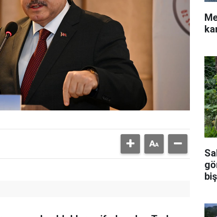
Me
ka
Sal
gö
biş