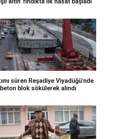
şil altın' fındıkta ilk hasat başladı
kımı süren Reşadiye Viyadüğü'nde
k beton blok sökülerek alındı