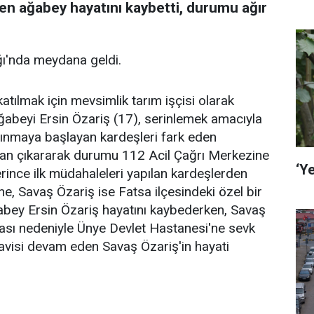
ten ağabey hayatını kaybetti, durumu ağır
ğı'nda meydana geldi.
katılmak için mevsimlik tarım işçisi olarak
ğabeyi Ersin Özariş (17), serinlemek amacıyla
pınmaya başlayan kardeşleri fark eden
udan çıkararak durumu 112 Acil Çağrı Merkezine
‘Ye
lerince ilk müdahaleleri yapılan kardeşlerden
e, Savaş Özariş ise Fatsa ilçesindeki özel bir
ğabey Ersin Özariş hayatını kaybederken, Savaş
ası nedeniyle Ünye Devlet Hastanesi'ne sevk
davisi devam eden Savaş Özariş'in hayati