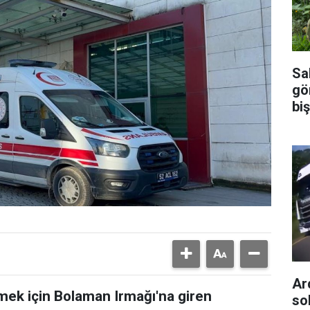
Sal
gö
biş
Ar
mek için Bolaman Irmağı'na giren
so