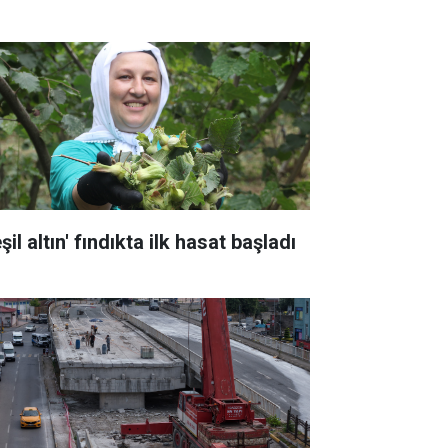
şil altın' fındıkta ilk hasat başladı