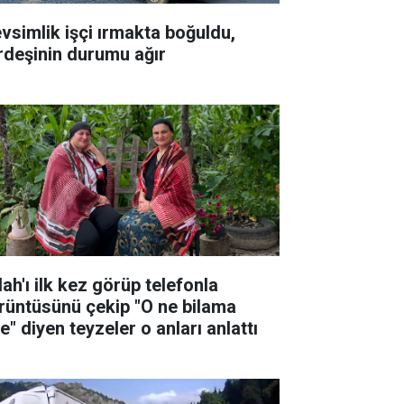
vsimlik işçi ırmakta boğuldu,
rdeşinin durumu ağır
ah'ı ilk kez görüp telefonla
rüntüsünü çekip "O ne bilama
e" diyen teyzeler o anları anlattı