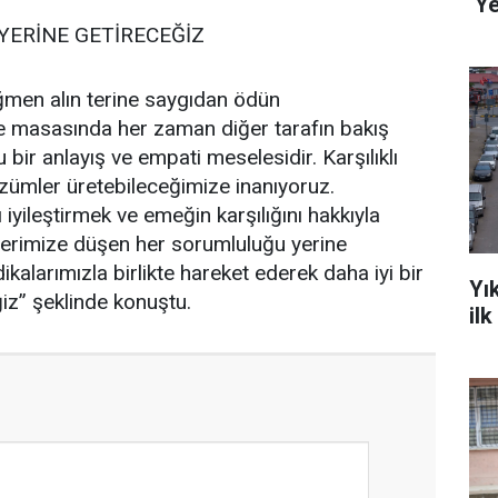
‘Ye
YERİNE GETİRECEĞİZ
ğmen alın terine saygıdan ödün
e masasında her zaman diğer tarafın bakış
 bir anlayış ve empati meselesidir. Karşılıklı
zümler üretebileceğimize inanıyoruz.
iyileştirmek ve emeğin karşılığını hakkıyla
zerimize düşen her sorumluluğu yerine
ikalarımızla birlikte hareket ederek daha iyi bir
Yı
z” şeklinde konuştu.
il