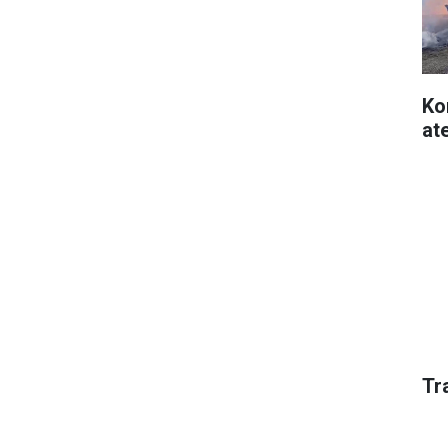
Ko
at
Tr