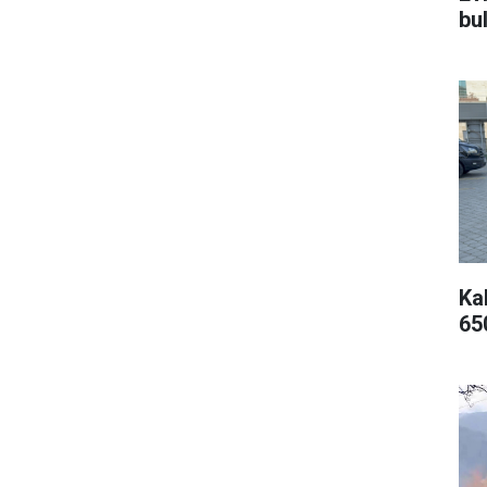
bu
Kal
65