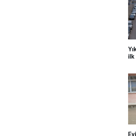
Yı
il
Ev