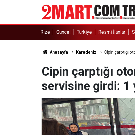
Rize
Güncel
Türkiye
Resmi İlanlar
S
Anasayfa
Karadeniz
Cipin çarptığı ot
Cipin çarptığı ot
servisine girdi: 1 