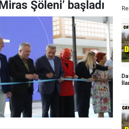
Miras Şöleni’ başladı
Re
Da
İla