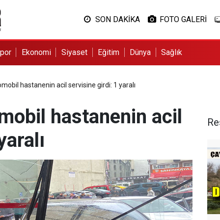
SON DAKİKA
FOTO GALERİ
por
Ekonomi
Siyaset
Eğitim
Dünya
Sağlık
omobil hastanenin acil servisine girdi: 1 yaralı
omobil hastanenin acil
Re
yaralı