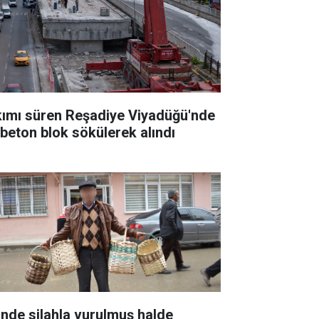
kımı süren Reşadiye Viyadüğü'nde
k beton blok sökülerek alındı
inde silahla vurulmuş halde