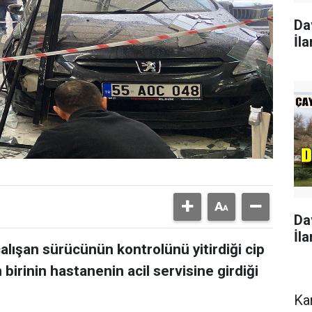
Da
İla
Da
İla
lışan sürücünün kontrolünü yitirdiği cip
birinin hastanenin acil servisine girdiği
Ka