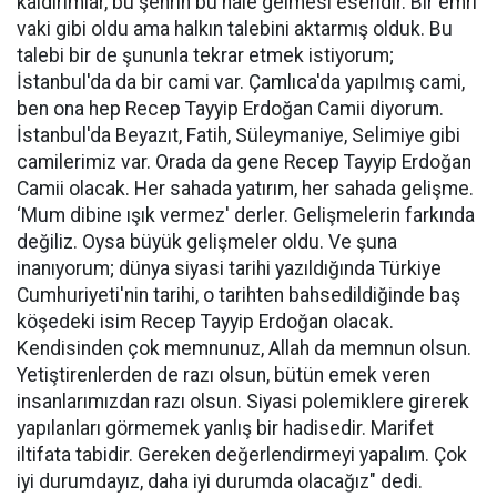
kaldırımlar, bu şehrin bu hale gelmesi eseridir. Bir emri
vaki gibi oldu ama halkın talebini aktarmış olduk. Bu
talebi bir de şununla tekrar etmek istiyorum;
İstanbul'da da bir cami var. Çamlıca'da yapılmış cami,
ben ona hep Recep Tayyip Erdoğan Camii diyorum.
İstanbul'da Beyazıt, Fatih, Süleymaniye, Selimiye gibi
camilerimiz var. Orada da gene Recep Tayyip Erdoğan
Camii olacak. Her sahada yatırım, her sahada gelişme.
‘Mum dibine ışık vermez' derler. Gelişmelerin farkında
değiliz. Oysa büyük gelişmeler oldu. Ve şuna
inanıyorum; dünya siyasi tarihi yazıldığında Türkiye
Cumhuriyeti'nin tarihi, o tarihten bahsedildiğinde baş
köşedeki isim Recep Tayyip Erdoğan olacak.
Kendisinden çok memnunuz, Allah da memnun olsun.
Yetiştirenlerden de razı olsun, bütün emek veren
insanlarımızdan razı olsun. Siyasi polemiklere girerek
yapılanları görmemek yanlış bir hadisedir. Marifet
iltifata tabidir. Gereken değerlendirmeyi yapalım. Çok
iyi durumdayız, daha iyi durumda olacağız" dedi.