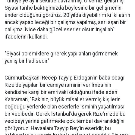
Türkiye'ye aynı şekilde davranmış. Ülkemiz gelişmiş.
Siyasi tarihe baktığımızda böylesine bir gelişmenin
ender olduğunu görürüz. 20 yılda diyebilirim ki iki asrın
ancak yapabileceği bir çalışma yapılmış, asrı aşan bir
çalışma. Nice daha güzel eserler olsun inşallah"
ifadelerini kullandı.
"Siyasi polemiklere girerek yapılanları görmemek
yanlış bir hadisedir"
Cumhurbaşkanı Recep Tayyip Erdoğan'ın baba ocağı
Rize'de yapılan bir camiye isminin verilmesinin
kendisine karşı bir emrivaki olduğunu ifade eden
Kahraman, "Bakınız, büyük misaller vermiş kişilerin
doğduğu yerlerde olan eserlerle isminin yaşatılması
bir vecibedir. Gerek İstanbul'da gerek Rize'mizde bu
vecibeyi yerine getirmede çok tembel davranıldığını
görüyoruz. Havaalanı Tayyip Bey'in eseridir, bu