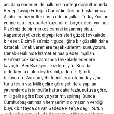
adı daha önceden de halkımızın isteği doğrultusunda
Recep Tayyip Erdoğan Camii'dir. Cumhurbaşkanımıza
Allah nice hizmetler nasip eder inşallah. Türkiye'nin her
yerine camiler, eserler kazandırdı, birçok eser yanında.
Rize'miz de bir merkez camisi kazanmış oldu.
Kapasitesi yüksek, altyapı tesisleri güzel, fevkalade
bir eser. Bizim Rize'mizin güzelliğine bir güzellik daha
katacak. Emek verenlere teşekkürlerimi sunuyorum.
Cenab-ı Hak nice hizmetler nasip eder inşallah.
Rize'miz çok kısa zamanda fevkalade eserlere
kavuştu. Ben Rizeliyim, İkizdereliyim. Buradan
giderken ta diplerdeydi sahil, giderdik. Şimdi
bakıyorum, Avrupa şehirlerinin çok ötesindeyiz, her
türlü tesis var. Milli gelire göre şehirlere yapılan
yatırımlarda İstanbul'la hatta daha fazla, nüfusa göre,
milli gelire göre Rize'ye yatırım yapılmış. Bunda
Cumhurbaşkanımızın hemşerimiz olmasının verdiği
büyük bir fayda da var. Sadece Rize'ye değil, bütün