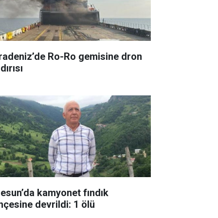
radeniz’de Ro-Ro gemisine dron
dırısı
resun’da kamyonet fındık
hçesine devrildi: 1 ölü