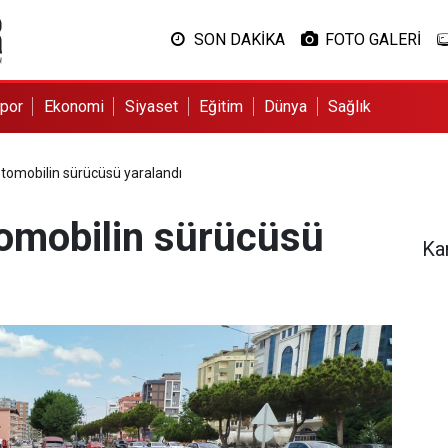
SON DAKİKA
FOTO GALERİ
por
Ekonomi
Siyaset
Eğitim
Dünya
Sağlık
tomobilin sürücüsü yaralandı
omobilin sürücüsü
Ka