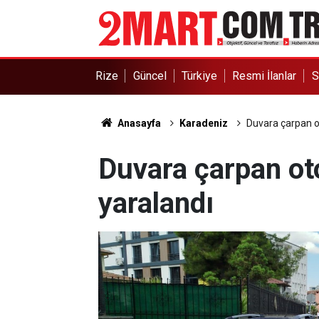
Rize
Güncel
Türkiye
Resmi İlanlar
S
Anasayfa
Karadeniz
Duvara çarpan o
Duvara çarpan ot
yaralandı