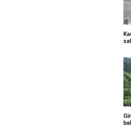
Ka
sal
Gi
ba