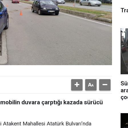
Tr
Sü
ar
ço
obilin duvara çarptığı kazada sürücü
i Atakent Mahallesi Atatürk Bulvarı’nda