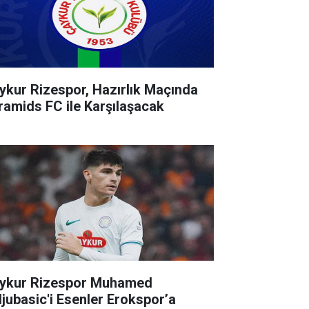
ykur Rizespor, Hazırlık Maçında
ramids FC ile Karşılaşacak
ykur Rizespor Muhamed
ljubasic'i Esenler Erokspor’a