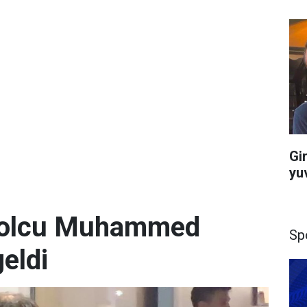
Gi
yu
utbolcu Muhammed
Sp
geldi