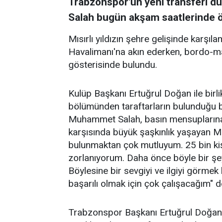
Trabzonspor'un yeni transferi d
Salah bugün akşam saatlerinde öz
Mısırlı yıldızın şehre gelişinde karşı
Havalimanı'na akın ederken, bordo-mav
gösterisinde bulundu.
Kulüp Başkanı Ertuğrul Doğan ile bir
bölümünden taraftarların bulunduğu b
Muhammet Salah, basın mensuplarına k
karşısında büyük şaşkınlık yaşayan Mı
bulunmaktan çok mutluyum. 25 bin ki
zorlanıyorum. Daha önce böyle bir şe
Böylesine bir sevgiyi ve ilgiyi görme
başarılı olmak için çok çalışacağım" d
Trabzonspor Başkanı Ertuğrul Doğan i