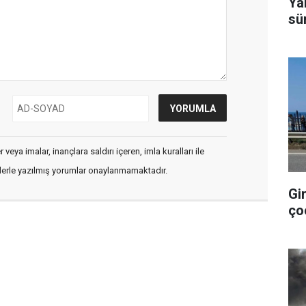
Ya
sü
veya imalar, inançlara saldırı içeren, imla kuralları ile
flerle yazılmış yorumlar onaylanmamaktadır.
Gi
ço