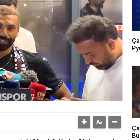
Ça
Py
Ça
Bu