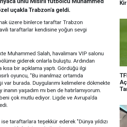
ünyaca ünlü Mısırlı futbolcu Muhammed
Kir
el uçakla Trabzon'a geldi.
lamak üzere binlerce taraftar Trabzon
ili taraftarlar kendisine yoğun sevgi
likte Muhammed Salah, havalimanı VIP salonu
ölüme giderek onlarla buluştu. Ardından
ısa bir açıklama yaptı. Gördüğü ilgi
TF
sırlı oyuncu, "Bu inanılmaz ortamda
Aç
şi var burada. Duygularımı kelimelere dökmekte
Tar
y inanın yaşadım mı ben de hatırlamıyorum.
k beni çok mutlu ediyor. Ligde ve Avrupa'da
edi.
se taraftarlara teşekkür ederek "Dünya yıldızı