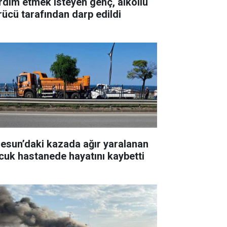
rdım etmek isteyen genç, alkollü
rücü tarafından darp edildi
resun’daki kazada ağır yaralanan
cuk hastanede hayatını kaybetti