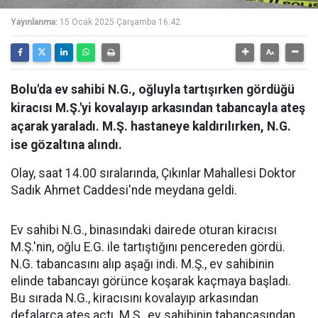
Yayınlanma:
15 Ocak 2025 Çarşamba 16:42
Bolu'da ev sahibi N.G., oğluyla tartışırken gördüğü
kiracısı M.Ş.'yi kovalayıp arkasından tabancayla ateş
açarak yaraladı. M.Ş. hastaneye kaldırılırken, N.G.
ise gözaltına alındı.
Olay, saat 14.00 sıralarında, Çıkınlar Mahallesi Doktor
Sadık Ahmet Caddesi'nde meydana geldi.
Ev sahibi N.G., binasındaki dairede oturan kiracısı
M.Ş.'nin, oğlu E.G. ile tartıştığını pencereden gördü.
N.G. tabancasını alıp aşağı indi. M.Ş., ev sahibinin
elinde tabancayı görünce koşarak kaçmaya başladı.
Bu sırada N.G., kiracısını kovalayıp arkasından
defalarca ateş açtı. M.Ş., ev sahibinin tabancasından