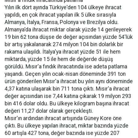
Mısır'a fındık ihracatında patlama
Yılın ilk dört ayında Türkiye'den 104 ülkeye ihracat
yapıldı, en çok ihracat yapılan ilk 5 ülke sırasıyla
Almanya, İtalya, Fransa, Polonya ve Brezilya oldu.
Almanya'da ihracat miktar olarak yüzde 14 gerileyerek
19 bin 62 tona düşse de değer açısından yüzde 54'lük
bir artış yakalanarak 274 milyon 104 bin dolarlık bir
rakama ulaşıldı. İtalya'ya ihracat yüzde 51 ile hem
miktarda, yüzde 15 ile hem de değerde düşüş
görüldü. Mısır'a fındık ihracatında ise adeta patlama
yaşandı. Geçen yılın ocak-nisan döneminde 391 ton
ürün gönderilen Mısır'a ihracat bu yılın aynı döneminde
4,37 katına ulaşarak bin 711 tona çıktı. Mısır'a ihracat
değer açısından ise 7,44 katına çıkarak 19 milyon 293
bin 416 dolar oldu. Bu ülkeye kilogram başına ihracat
değeri 11,27 dolar olarak gerçekleşti.
Mısır'ın ardından ihracat artışında Güney Kore öne
çıktı. Bu ülkeye yapılan ihracat, miktar bazında yüzde
60 artışla 427 tona, değer bazında ise yüzde 207