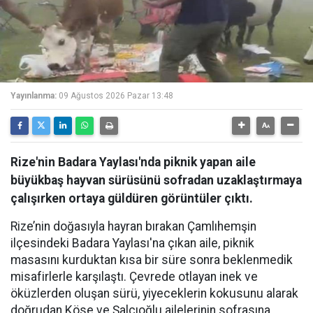
Yayınlanma:
09 Ağustos 2026 Pazar 13:48
Rize'nin Badara Yaylası'nda piknik yapan aile
büyükbaş hayvan sürüsünü sofradan uzaklaştırmaya
çalışırken ortaya güldüren görüntüler çıktı.
Rize’nin doğasıyla hayran bırakan Çamlıhemşin
ilçesindeki Badara Yaylası'na çıkan aile, piknik
masasını kurduktan kısa bir süre sonra beklenmedik
misafirlerle karşılaştı. Çevrede otlayan inek ve
öküzlerden oluşan sürü, yiyeceklerin kokusunu alarak
doğrudan Köse ve Şalcıoğlu ailelerinin sofrasına