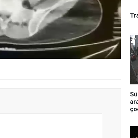
Tr
Sü
ar
ço