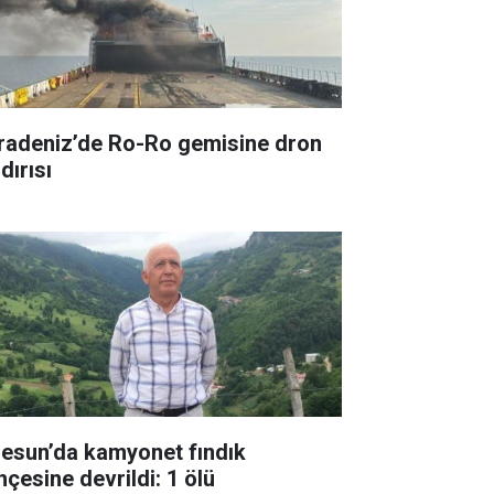
radeniz’de Ro-Ro gemisine dron
dırısı
resun’da kamyonet fındık
hçesine devrildi: 1 ölü