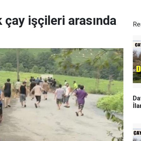
 çay işçileri arasında
Re
Da
İla