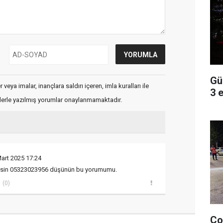
Gü
veya imalar, inançlara saldırı içeren, imla kuralları ile
3 
flerle yazılmış yorumlar onaylanmamaktadır.
art 2025 17:24
bitsin 05323023956 düşünün bu yorumumu.
(0)
Ço