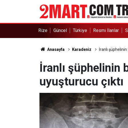
Rize
Güncel
Türkiye
Resmi İlanlar
S
Anasayfa
Karadeniz
İranlı şüphelini
İranlı şüphelinin
uyuşturucu çıktı