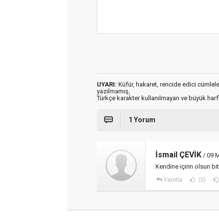
UYARI:
Küfür, hakaret, rencide edici cümleler 
yazılmamış,
Türkçe karakter kullanılmayan ve büyük har
1 Yorum
İsmail ÇEVİK
/ 09 M
Kendine içirin olsun 
Yanıtla
(0)