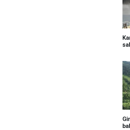
Ka
sal
Gi
ba