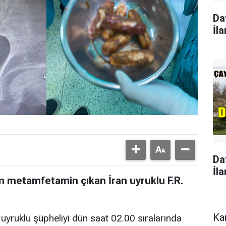
Da
İla
Da
İla
m metamfetamin çıkan İran uyruklu F.R.
Ka
an uyruklu şüpheliyi dün saat 02.00 sıralarında