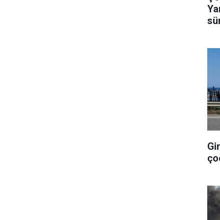
Ya
sü
Gi
ço