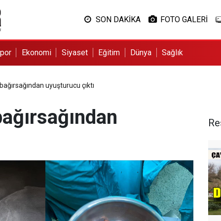
SON DAKİKA
FOTO GALERİ
por
Ekonomi
Siyaset
Eğitim
Dünya
Sağlık
n bağırsağından uyuşturucu çıktı
 bağırsağından
Re