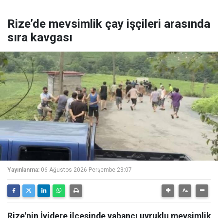
Rize’de mevsimlik çay işçileri arasında
sıra kavgası
Yayınlanma:
06 Ağustos 2026 Perşembe 23:07
Rize'nin İyidere ilçesinde yabancı uyruklu mevsimlik